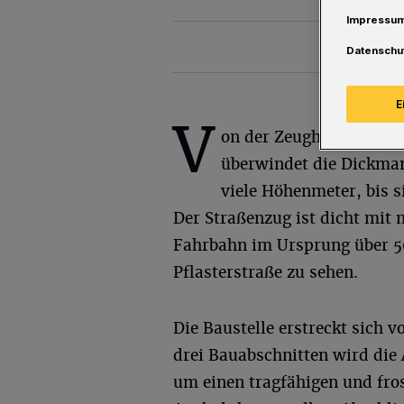
Impressu
Datenschu
E
V
on der Zeughausstraße 
überwindet die Dickma
viele Höhenmeter, bis s
Der Straßenzug ist dicht mit
Fahrbahn im Ursprung über 50 J
Pflasterstraße zu sehen.
Die Baustelle erstreckt sich 
drei Bauabschnitten wird die 
um einen tragfähigen und fro