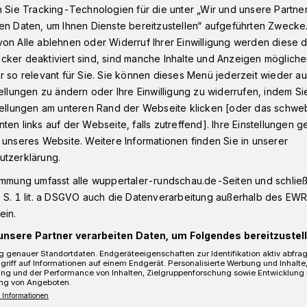
n Sie Tracking-Technologien für die unter „Wir und unsere Partne
en Daten, um Ihnen Dienste bereitzustellen“ aufgeführten Zwecke
on Alle ablehnen oder Widerruf Ihrer Einwilligung werden diese de
n Barmen
cker deaktiviert sind, sind manche Inhalte und Anzeigen möglich
r so relevant für Sie. Sie können dieses Menü jederzeit wieder au
tellungen zu ändern oder Ihre Einwilligung zu widerrufen, indem Si
stellungen am unteren Rand der Webseite klicken [oder das schw
lt in Barmen
ten links auf der Webseite, falls zutreffend]. Ihre Einstellungen g
 unseres Website. Weitere Informationen finden Sie in unserer
utzerklärung.
er Dickmannstraße wird ab Montag (13.
immung umfasst alle wuppertaler-rundschau.de-Seiten und schließt
. Die Kosten belaufen sich auf 200.000
 S. 1 lit. a DSGVO auch die Datenverarbeitung außerhalb des EWR, 
mitteln, einem städtischen Eigenanteil
ein.
iert.
unsere Partner verarbeiten Daten, um Folgendes bereitzustell
 genauer Standortdaten. Endgeräteeigenschaften zur Identifikation aktiv abfra
griff auf Informationen auf einem Endgerät. Personalisierte Werbung und Inhalt
ung und der Performance von Inhalten, Zielgruppenforschung sowie Entwicklung
ng von Angeboten.
 Informationen
Lesezeit