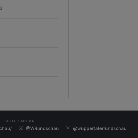
i
SOZIALE MEDIEN
chau/
@WRundschau
@wuppertalerrundschau