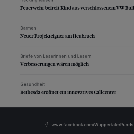
Feuerwehr befreit Kind aus verschlossenem VW Bulli
Feuerwehr befreit Kind aus verschlossenem VW Bull
Barmen
Neuer Projekteigner am Heubruch
Neuer Projekteigner am Heubruch
Briefe von Leserinnen und Lesern
Verbesserungen wären möglich
Verbesserungen wären möglich
Gesundheit
Bethesda eröffnet ein innovatives Callcenter
Bethesda eröffnet ein innovatives Callcenter
www.facebook.com/WuppertalerRunds