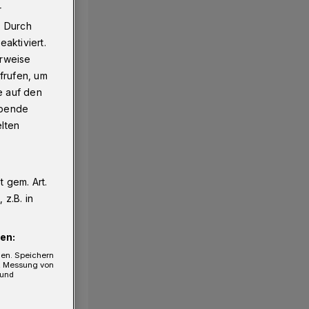
r
. Durch
aktiviert.
erweise
frufen, um
e auf den
ebende
elten
 gem. Art.
z.B. in
en:
gen. Speichern
e, Messung von
 und