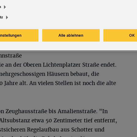
m
tz
instellungen
Alle ablehnen
OK
aus
nnstraße
ie an der Oberen Lichtenplatzer Straße endet.
 mehrgeschossigen Häusern bebaut, die
ahre alt. An vielen Stellen ist noch die alte
von Zeughausstraße bis Amalienstraße. "In
Altsubstanz etwa 50 Zentimeter tief entfernt,
stsicheren Regelaufbau aus Schotter und