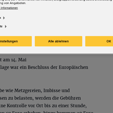
ng von Angeboten.
 Informationen
Lesezeit
m
tz
instellungen
Alle ablehnen
OK
es Landes
t am 14. Mai
dlage war ein Beschluss der Europäischen
ebe wie Metzgereien, Imbisse und
en zu belasten, werden die Gebühren
ine Kontrolle vor Ort bis zu einer Stunde,