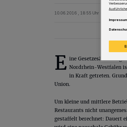
Verbesseru
Ausführliche
10.06.2016 , 18:55 Uhr
Eine Minute 
Impressu
Datenschu
E
E
ine Gesetzesänderung d
Nordrhein-Westfalen is
in Kraft getreten. Grun
Union.
Um kleine und mittlere Betri
Restaurants nicht unangemess
gestaffelt berechnet: Dauert e