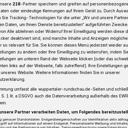
unsere
218
-Partner speichern und greifen auf personenbezogen
aten oder eindeutige Kennungen auf Ihrem Gerät zu. Durch Ausw
n Sie Tracking-Technologien für die unter „Wir und unsere Partne
rwachung: Betriebe tragen Kosten
en Daten, um Ihnen Dienste bereitzustellen“ aufgeführten Zwecke
on Alle ablehnen oder Widerruf Ihrer Einwilligung werden diese de
cker deaktiviert sind, sind manche Inhalte und Anzeigen möglich
r so relevant für Sie. Sie können dieses Menü jederzeit wieder au
lüberwachung:
tellungen zu ändern oder Ihre Einwilligung zu widerrufen, indem Si
stellungen am unteren Rand der Webseite klicken [oder das schw
gen Kosten
ten links auf der Webseite, falls zutreffend]. Ihre Einstellungen g
 unseres Website. Weitere Informationen finden Sie in unserer
utzerklärung.
immung umfasst alle wuppertaler-rundschau.de-Seiten und schließt
ßigen Kontrollen in der
 S. 1 lit. a DSGVO auch die Datenverarbeitung außerhalb des EWR, 
llen ab sofort Gebühren an, die von den
ein.
müssen. Darüber teilt das Bergische
elüberwachungsamt mit.
unsere Partner verarbeiten Daten, um Folgendes bereitzustell
 genauer Standortdaten. Endgeräteeigenschaften zur Identifikation aktiv abfra
griff auf Informationen auf einem Endgerät. Personalisierte Werbung und Inhalt
ung und der Performance von Inhalten, Zielgruppenforschung sowie Entwicklung