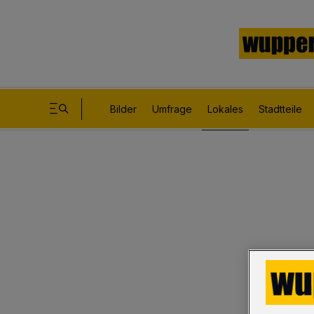
Bilder
Umfrage
Lokales
Stadtteile