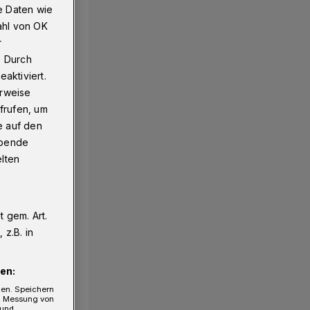
e Daten wie
ahl von OK
r
. Durch
aktiviert.
erweise
frufen, um
e auf den
ebende
elten
 gem. Art.
z.B. in
en:
gen. Speichern
e, Messung von
 und