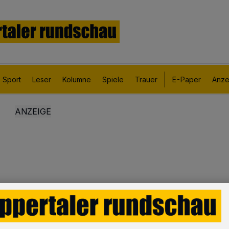
Sport
Leser
Kolumne
Spiele
Trauer
E-Paper
Anze