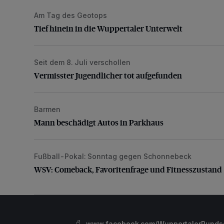
Am Tag des Geotops
Tief hinein in die Wuppertaler Unterwelt
Tief hinein in die Wuppertaler Unterwelt
Seit dem 8. Juli verschollen
Vermisster Jugendlicher tot aufgefunden
Vermisster Jugendlicher tot aufgefunden
Barmen
Mann beschädigt Autos in Parkhaus
Mann beschädigt Autos in Parkhaus
Fußball-Pokal: Sonntag gegen Schonnebeck
WSV: Comeback, Favoritenfrage und Fitnesszustan
WSV: Comeback, Favoritenfrage und Fitnesszustand
www.facebook.com/WuppertalerRunds