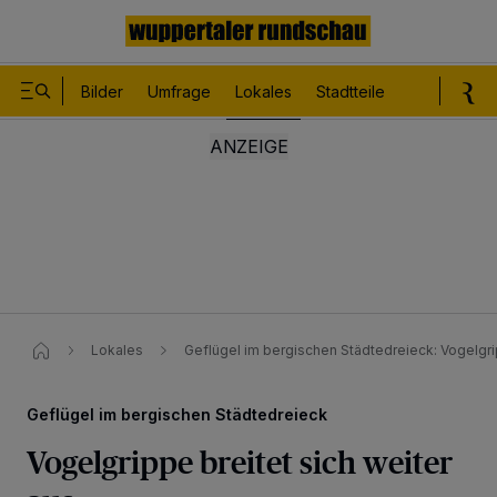
Bilder
Umfrage
Lokales
Stadtteile
Sport
Le
Lokales
Geflügel im bergischen Städtedreieck: Vogelgri
Geflügel im bergischen Städtedreieck
Vogelgrippe breitet sich weiter