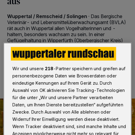
aus
Wuppertal / Remscheid / Solingen
·
Das Bergische
Veterinär- und Lebensmittelüberwachungsamt (BVLA)
rät auch in Wuppertal allen Vogelhalterinnen und -
haltern, besonders wachsam zu sein. In einer
Geflügelhaltung in Wipperfürth (Oberbergischer Kreis)
ist die Vogelgrippe ausgebrochen.
Wir und unsere
218
-Partner speichern und greifen auf
02.02.2022 , 17:53 Uhr
2 Minuten Lesezeit
personenbezogene Daten wie Browserdaten oder
eindeutige Kennungen auf Ihrem Gerät zu. Durch
Auswahl von OK aktivieren Sie Tracking-Technologien
für die unter „Wir und unsere Partner verarbeiten
Daten, um Ihnen Dienste bereitzustellen“ aufgeführten
Zwecke. Durch Auswahl von Alle ablehnen oder
Widerruf Ihrer Einwilligung werden diese deaktiviert.
Wenn Tracker deaktiviert sind, sind manche Inhalte und
Anzeigen möglicherweise nicht mehr so relevant für