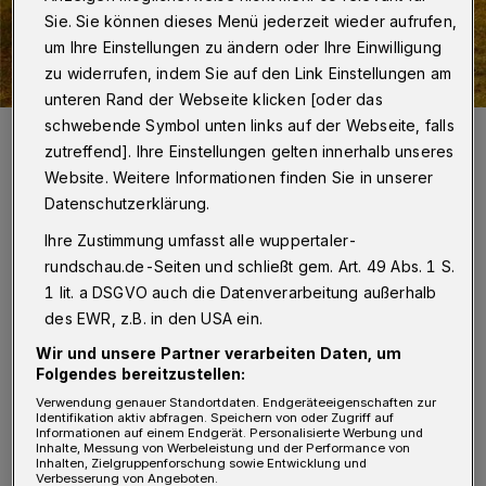
Sie. Sie können dieses Menü jederzeit wieder aufrufen,
um Ihre Einstellungen zu ändern oder Ihre Einwilligung
zu widerrufen, indem Sie auf den Link Einstellungen am
unteren Rand der Webseite klicken [oder das
schwebende Symbol unten links auf der Webseite, falls
Geflügelbestände sind zurzeit stark gefährdet (Symbolbild).
zutreffend]. Ihre Einstellungen gelten innerhalb unseres
Foto: Alexas_Fotos
Website. Weitere Informationen finden Sie in unserer
Datenschutzerklärung.
Ihre Zustimmung umfasst alle wuppertaler-
rundschau.de-Seiten und schließt gem. Art. 49 Abs. 1 S.
D
eshalb wurde eine Sperrzone
1 lit. a DSGVO auch die Datenverarbeitung außerhalb
des EWR, z.B. in den USA ein.
eingerichtet, die eine Schutzzone mit
Wir und unsere Partner verarbeiten Daten, um
einem Radius von mindestens drei Kilometern
Folgendes bereitzustellen:
und eine Überwachungszone mit einem Radius
Verwendung genauer Standortdaten. Endgeräteeigenschaften zur
Identifikation aktiv abfragen. Speichern von oder Zugriff auf
von mindestens zehn Kilometern umfasst.
Informationen auf einem Endgerät. Personalisierte Werbung und
Inhalte, Messung von Werbeleistung und der Performance von
Auch Remscheider Stadtgebiet ist betroffen:
Inhalten, Zielgruppenforschung sowie Entwicklung und
Verbesserung von Angeboten.