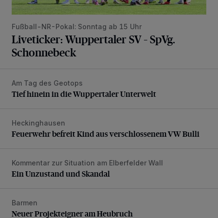
Fußball-NR-Pokal: Sonntag ab 15 Uhr
Liveticker: Wuppertaler SV – SpVg.
Schonnebeck
Am Tag des Geotops
Tief hinein in die Wuppertaler Unterwelt
Tief hinein in die Wuppertaler Unterwelt
Heckinghausen
Feuerwehr befreit Kind aus verschlossenem VW Bulli
Feuerwehr befreit Kind aus verschlossenem VW Bulli
Kommentar zur Situation am Elberfelder Wall
Ein Unzustand und Skandal
Ein Unzustand und Skandal
Barmen
Neuer Projekteigner am Heubruch
Neuer Projekteigner am Heubruch