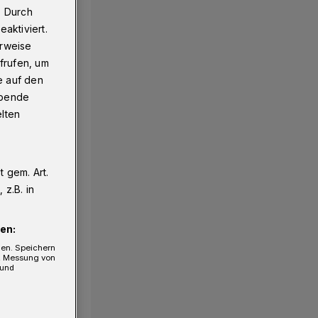
. Durch
aktiviert.
erweise
frufen, um
e auf den
ebende
elten
 gem. Art.
z.B. in
en:
gen. Speichern
e, Messung von
 und