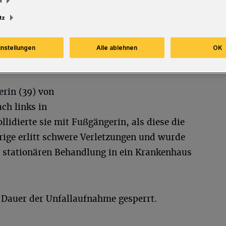
m
Lesezeit
tz
instellungen
Alle ablehnen
OK
erin (39) von
ch links in
llidierte sie mit Fußgängerin, als diese die
rige erlitt schwere Verletzungen und wurde
 stationären Behandlung in ein Krankenhaus
e Dauer der Unfallaufnahme gesperrt.