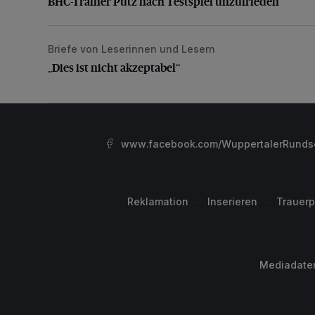
BHC-Trainer Pütz nach Testspiel unzufrieden
Briefe von Leserinnen und Lesern
„Dies ist nicht akzeptabel“
„Dies ist nicht akzeptabel“
www.facebook.com/WuppertalerRunds
Reklamation
Inserieren
Trauerp
Mediadate