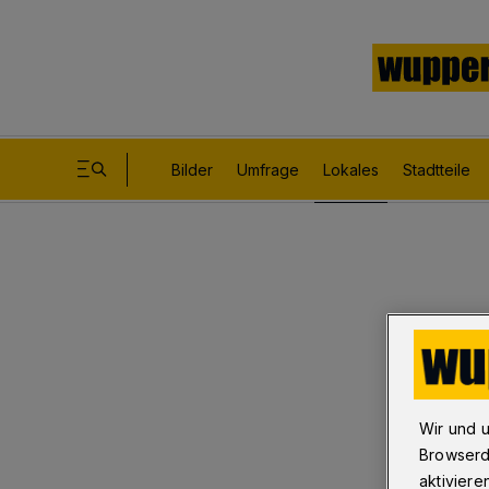
Bilder
Umfrage
Lokales
Stadtteile
Wir und 
Browserd
aktiviere