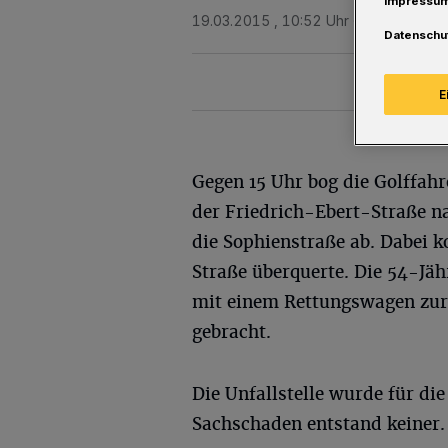
Impressu
19.03.2015 , 10:52 Uhr
Eine Minute 
Datenschu
E
Gegen 15 Uhr bog die Golffahr
der Friedrich-Ebert-Straße na
die Sophienstraße ab. Dabei ko
Straße überquerte. Die 54-Jäh
mit einem Rettungswagen zur
gebracht.
Die Unfallstelle wurde für di
Sachschaden entstand keiner.