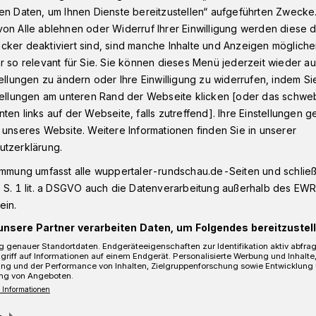
en Daten, um Ihnen Dienste bereitzustellen“ aufgeführten Zwecke
on Alle ablehnen oder Widerruf Ihrer Einwilligung werden diese de
cker deaktiviert sind, sind manche Inhalte und Anzeigen möglich
Fußgängerin schwer verletzt
r so relevant für Sie. Sie können dieses Menü jederzeit wieder au
tellungen zu ändern oder Ihre Einwilligung zu widerrufen, indem Si
stellungen am unteren Rand der Webseite klicken [oder das schw
ten links auf der Webseite, falls zutreffend]. Ihre Einstellungen g
ße: Fußgängerin
 unseres Website. Weitere Informationen finden Sie in unserer
utzerklärung.
tzt
immung umfasst alle wuppertaler-rundschau.de-Seiten und schließt
 S. 1 lit. a DSGVO auch die Datenverarbeitung außerhalb des EWR, 
ein.
phienstraße im Luisenviertel wurde eine
unsere Partner verarbeiten Daten, um Folgendes bereitzustell
chnachmittag (18. März 2015) schwer
 genauer Standortdaten. Endgeräteeigenschaften zur Identifikation aktiv abfra
griff auf Informationen auf einem Endgerät. Personalisierte Werbung und Inhalt
ung und der Performance von Inhalten, Zielgruppenforschung sowie Entwicklung
ng von Angeboten.
 Informationen