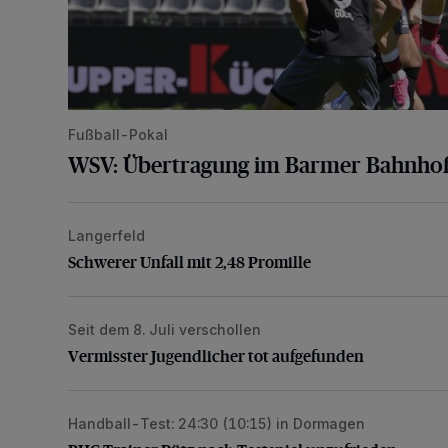
Fußball-Pokal
WSV: Übertragung im Barmer Bahnhof
Langerfeld
Schwerer Unfall mit 2,48 Promille
Schwerer Unfall mit 2,48 Promille
Seit dem 8. Juli verschollen
Vermisster Jugendlicher tot aufgefunden
Vermisster Jugendlicher tot aufgefunden
Handball-Test: 24:30 (10:15) in Dormagen
BHC-Trainer Pütz nach Testspiel unzufrieden