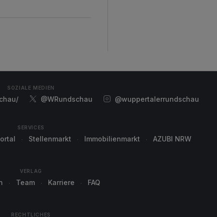
SOZIALE MEDIEN
chau/
@WRundschau
@wuppertalerrundschau
SERVICES
ortal
Stellenmarkt
Immobilienmarkt
AZUBI NRW
VERLAG
n
Team
Karriere
FAQ
RECHTLICHES