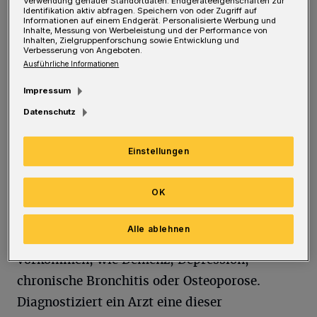
Verwendung genauer Standortdaten. Endgeräteeigenschaften zur
Identifikation aktiv abfragen. Speichern von oder Zugriff auf
aus Beiträgen der Versicherten und
Informationen auf einem Endgerät. Personalisierte Werbung und
Inhalte, Messung von Werbeleistung und der Performance von
Steuergeldern. Jedes Jahr werden dabei mehr
Inhalten, Zielgruppenforschung sowie Entwicklung und
Verbesserung von Angeboten.
als 200 Milliarden Euro umverteilt. Doch
Ausführliche Informationen
scheinbar arbeiten Krankenkassen und Ärzte
Impressum
zusammen, um das System auszunutzen und
Datenschutz
daran zu verdienen.
Einstellungen
Laut der freien Journalistin Franziska Draeger
OK
gibt es eine Liste mit 80 Krankheiten, die von
dem Fonds unterstützt werden. Darunter
Alle ablehnen
einige Krankheiten, die besonders im Alter
vorkommen, wie Demenz, Depression,
chronische Bronchitis oder Osteoporose.
Diagnostiziert ein Arzt eine dieser