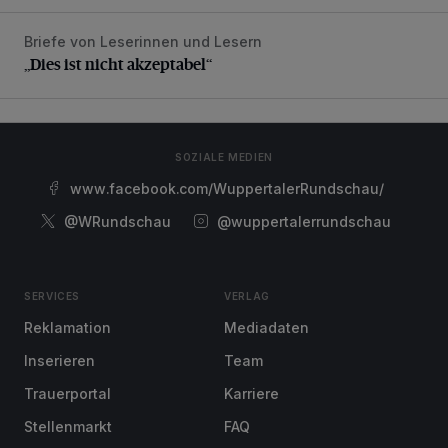
Briefe von Leserinnen und Lesern
„Dies ist nicht akzeptabel“
„Dies ist nicht akzeptabel“
SOZIALE MEDIEN
www.facebook.com/WuppertalerRundschau/
@WRundschau
@wuppertalerrundschau
SERVICES
VERLAG
Reklamation
Mediadaten
Inserieren
Team
Trauerportal
Karriere
Stellenmarkt
FAQ