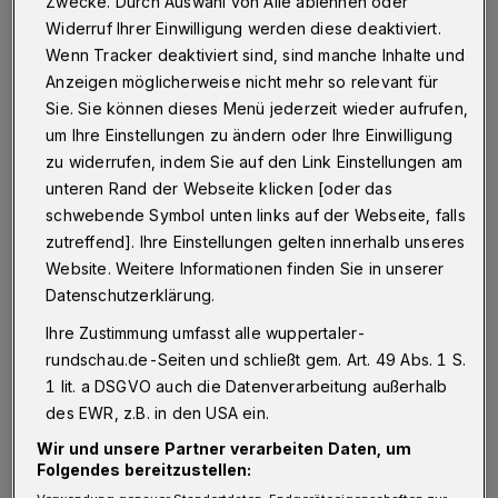
U
Zwecke. Durch Auswahl von Alle ablehnen oder
2009 den morbiditätsorientierten
Widerruf Ihrer Einwilligung werden diese deaktiviert.
Wenn Tracker deaktiviert sind, sind manche Inhalte und
Risikoausgleich. Doch es gibt Hinweise darauf,
Anzeigen möglicherweise nicht mehr so relevant für
dass Krankenkassen diesen gewinnbringend
Sie. Sie können dieses Menü jederzeit wieder aufrufen,
ausnutzen.
um Ihre Einstellungen zu ändern oder Ihre Einwilligung
zu widerrufen, indem Sie auf den Link Einstellungen am
Beim sogenannten morbiditätsorientierten
unteren Rand der Webseite klicken [oder das
schwebende Symbol unten links auf der Webseite, falls
Risikoausgleich, kurz Morbi-RSA, werden
zutreffend]. Ihre Einstellungen gelten innerhalb unseres
Krankenkassen aus einem Gesundheitsfonds
Website. Weitere Informationen finden Sie in unserer
der Regierung bei Kunden mit besonders
Datenschutzerklärung.
häufigen, langwierigen oder teuren
Ihre Zustimmung umfasst alle wuppertaler-
Krankheiten finanziell unterstützt. Unter
rundschau.de-Seiten und schließt gem. Art. 49 Abs. 1 S.
anderem gehören viele
Krankheiten im Alter
1 lit. a DSGVO auch die Datenverarbeitung außerhalb
des EWR, z.B. in den USA ein.
dazu. Das Geld in dem Fonds, mit dem Kassen
Wir und unsere Partner verarbeiten Daten, um
mit einer hohen Anzahl an alten und kranken
Folgendes bereitzustellen:
Menschen entlastet werden sollen, stammt