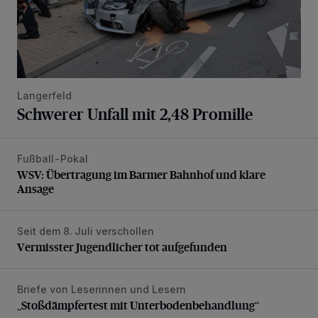
Langerfeld
Schwerer Unfall mit 2,48 Promille
Fußball-Pokal
WSV: Übertragung im Barmer Bahnhof und klare Ansage
WSV: Übertragung im Barmer Bahnhof und klare
Ansage
Seit dem 8. Juli verschollen
Vermisster Jugendlicher tot aufgefunden
Vermisster Jugendlicher tot aufgefunden
Briefe von Leserinnen und Lesern
„Stoßdämpfertest mit Unterbodenbehandlung“
„Stoßdämpfertest mit Unterbodenbehandlung“