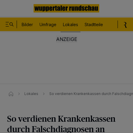
Bilder
Umfrage
Lokales
Stadtteile
Sport
Le
Lokales
So verdienen Krankenkassen durch Falschdiag
So verdienen Krankenkassen
durch Falschdiagnosen an