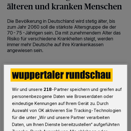
älteren und kranken Menschen
Die Bevölkerung in Deutschland wird stetig älter, bis
zum Jahr 2060 soll die stärkste Altersgruppe die der
70-75-Jährigen sein. Da mit zunehmendem Alter das
Risiko für verschiedene Krankheiten steigt, werden
immer mehr Deutsche auf ihre Krankenkassen
angewiesen sein.
2 Minuten Lesezeit
Wir und unsere
218
-Partner speichern und greifen auf
personenbezogene Daten wie Browserdaten oder
eindeutige Kennungen auf Ihrem Gerät zu. Durch
Auswahl von OK aktivieren Sie Tracking-Technologien
für die unter „Wir und unsere Partner verarbeiten
Daten, um Ihnen Dienste bereitzustellen“ aufgeführten
m diese zu unterstützen, gibt es seit