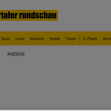
Sport
Leser
Kolumne
Spiele
Trauer
E-Paper
Anze