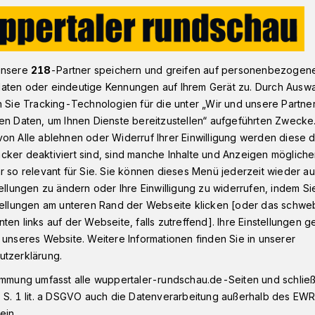
timmung zur Seilbahn.
unsere
218
-Partner speichern und greifen auf personenbezogen
aten oder eindeutige Kennungen auf Ihrem Gerät zu. Durch Ausw
n Sie Tracking-Technologien für die unter „Wir und unsere Partne
en Daten, um Ihnen Dienste bereitzustellen“ aufgeführten Zwecke
läuft die
on Alle ablehnen oder Widerruf Ihrer Einwilligung werden diese de
cker deaktiviert sind, sind manche Inhalte und Anzeigen möglich
r so relevant für Sie. Sie können dieses Menü jederzeit wieder au
g
tellungen zu ändern oder Ihre Einwilligung zu widerrufen, indem Si
stellungen am unteren Rand der Webseite klicken [oder das schw
ten links auf der Webseite, falls zutreffend]. Ihre Einstellungen g
agung zum Seilbahn-Projekt ist
 unseres Website. Weitere Informationen finden Sie in unserer
tag hat die Verwaltung Details dazu
utzerklärung.
erfahren technisch abgewickelt wird.
immung umfasst alle wuppertaler-rundschau.de-Seiten und schließt
 S. 1 lit. a DSGVO auch die Datenverarbeitung außerhalb des EWR, 
ein.