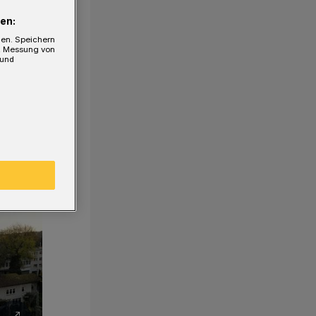
en:
gen. Speichern
e, Messung von
 und