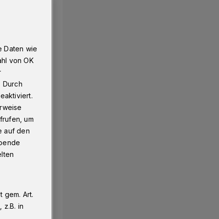
e Daten wie
ahl von OK
r
. Durch
aktiviert.
erweise
frufen, um
e auf den
ebende
elten
 gem. Art.
z.B. in