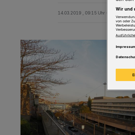
Wir und 
14.03.2019 , 09:15 Uhr
2 Minuten Le
Verwendung
von oder Zu
Werbeleist
Verbesseru
Ausführliche
Impressu
Datenschu
E