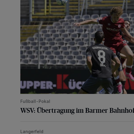
Fußball-Pokal
WSV: Übertragung im Barmer Bahnhof
Langerfeld
Schwerer Unfall mit 2,48 Promille