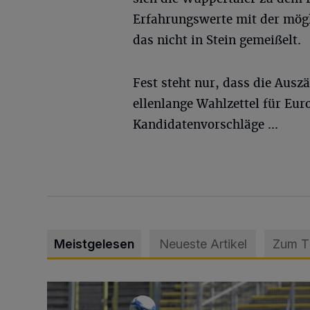
Erfahrungswerte mit der mögli
das nicht in Stein gemeißelt.
Fest steht nur, dass die Ausz
ellenlange Wahlzettel für Eu
Kandidatenvorschläge ...
Meistgelesen
Neueste Artikel
Zum 
WSV: Übertragung im Barmer Bahnhof und klare An