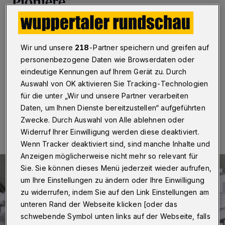
Pioniere"
Wuppertal / Berlin
·
Die Wuppertaler Grünen sehen mit
Blick auf die geplante Seilbahn weiter mehr Vor- als
Nachteile. Die Ratsfraktion hat dem Sprecher der
Wir und unsere
218
-Partner speichern und greifen auf
grünen Bundestagsfraktion für Bahnpolitik, Matthias
personenbezogene Daten wie Browserdaten oder
Gaste, das Vorhaben vorgestellt.
eindeutige Kennungen auf Ihrem Gerät zu. Durch
Auswahl von OK aktivieren Sie Tracking-Technologien
für die unter „Wir und unsere Partner verarbeiten
Daten, um Ihnen Dienste bereitzustellen“ aufgeführten
10.08.2016 , 22:17 Uhr
Eine Minute Lesezeit
Zwecke. Durch Auswahl von Alle ablehnen oder
Widerruf Ihrer Einwilligung werden diese deaktiviert.
Wenn Tracker deaktiviert sind, sind manche Inhalte und
Anzeigen möglicherweise nicht mehr so relevant für
Sie. Sie können dieses Menü jederzeit wieder aufrufen,
um Ihre Einstellungen zu ändern oder Ihre Einwilligung
zu widerrufen, indem Sie auf den Link Einstellungen am
unteren Rand der Webseite klicken [oder das
schwebende Symbol unten links auf der Webseite, falls