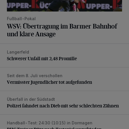
Fußball-Pokal
WSV: Übertragung im Barmer Bahnhof
und klare Ansage
Langerfeld
Schwerer Unfall mit 2,48 Promille
Schwerer Unfall mit 2,48 Promille
Seit dem 8. Juli verschollen
Vermisster Jugendlicher tot aufgefunden
Vermisster Jugendlicher tot aufgefunden
Überfall in der Südstadt
Polizei fahndet nach Dieb mit sehr schlechten Zähnen
Polizei fahndet nach Dieb mit sehr schlechten Zähnen
Handball-Test: 24:30 (10:15) in Dormagen
BHC-Trainer Pütz nach Testspiel unzufrieden