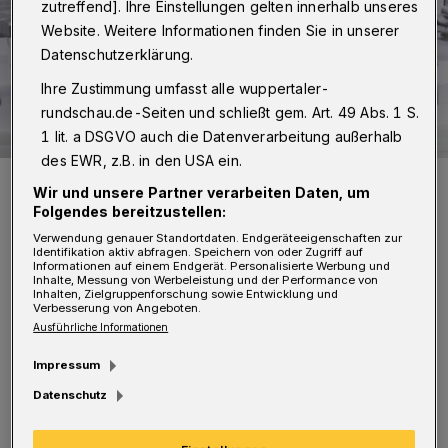
zutreffend]. Ihre Einstellungen gelten innerhalb unseres
Website. Weitere Informationen finden Sie in unserer
Datenschutzerklärung.
Ihre Zustimmung umfasst alle wuppertaler-
rundschau.de-Seiten und schließt gem. Art. 49 Abs. 1 S.
1 lit. a DSGVO auch die Datenverarbeitung außerhalb
des EWR, z.B. in den USA ein.
Ein Modell der möglichen Seilbahn.
Wir und unsere Partner verarbeiten Daten, um
Foto: WSW
Folgendes bereitzustellen:
Verwendung genauer Standortdaten. Endgeräteeigenschaften zur
Identifikation aktiv abfragen. Speichern von oder Zugriff auf
Informationen auf einem Endgerät. Personalisierte Werbung und
Inhalte, Messung von Werbeleistung und der Performance von
Inhalten, Zielgruppenforschung sowie Entwicklung und
Verbesserung von Angeboten.
"Wir Grüne finden, dass die Seilbahn vom
Ausführliche Informationen
Bahnhof über die Universität bis zum
Impressum
Küllenhahn ein hochspannendes Projekt ist.
Datenschutz
Unsere grundsätzliche Unterstützung haben