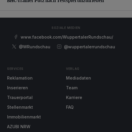
BHC-Trainer Pütz nach Testspiel unzufrieden
SOZIALE MEDIEN
www.facebook.com/WuppertalerRundschau/
@WRundschau
@wuppertalerrundschau
SERVICES
VERLAG
Reklamation
Mediadaten
Inserieren
Team
Trauerportal
Karriere
Stellenmarkt
FAQ
Immobilienmarkt
AZUBI NRW