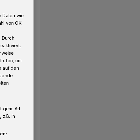
e Daten wie
ahl von OK
r
. Durch
aktiviert.
erweise
frufen, um
e auf den
ebende
elten
 gem. Art.
z.B. in
en: