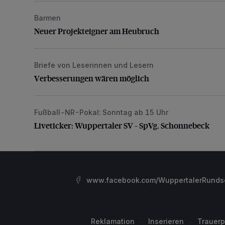
Barmen
Neuer Projekteigner am Heubruch
Neuer Projekteigner am Heubruch
Briefe von Leserinnen und Lesern
Verbesserungen wären möglich
Verbesserungen wären möglich
Fußball-NR-Pokal: Sonntag ab 15 Uhr
Liveticker: Wuppertaler SV – SpVg. Schonnebeck
Liveticker: Wuppertaler SV – SpVg. Schonnebeck
www.facebook.com/WuppertalerRunds
Reklamation
Inserieren
Trauerp