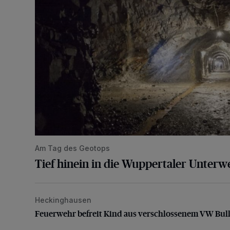
Am Tag des Geotops
Tief hinein in die Wuppertaler Unterwe
Heckinghausen
Feuerwehr befreit Kind aus verschlossenem VW Bulli
Feuerwehr befreit Kind aus verschlossenem VW Bull