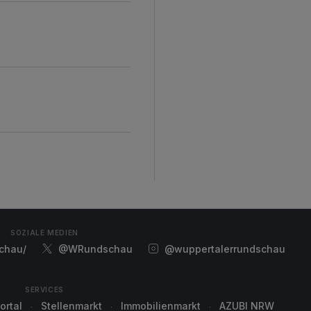
SOZIALE MEDIEN
chau/
@WRundschau
@wuppertalerrundschau
SERVICES
ortal
Stellenmarkt
Immobilienmarkt
AZUBI NRW