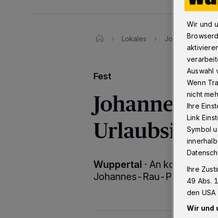
Wir und 
Browserd
Lokales
Johannes-Rau-Pl
aktiviere
verarbeit
Auswahl v
Fest
Wenn Tra
Johannes-Rau
nicht meh
Ihre Eins
Link Ein
Urlaubsinsel
Symbol un
innerhalb
Datensch
Wuppertal
·
An kommenden 
Ihre Zust
Johannes-Rau-Platz in eine
49 Abs. 1
den USA 
Wir und 