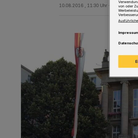
Verwendung
10.08.2016 , 11:30 Uhr
Eine Minute L
von oder Zu
Werbeleist
Verbesseru
Ausführliche
Impressu
Datenschu
E