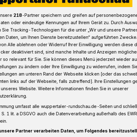
unsere
218
-Partner speichern und greifen auf personenbezogen
aten oder eindeutige Kennungen auf Ihrem Gerät zu. Durch Ausw
atz wird zur Urlaubsinsel
n Sie Tracking-Technologien für die unter „Wir und unsere Partne
en Daten, um Ihnen Dienste bereitzustellen“ aufgeführten Zwecke
on Alle ablehnen oder Widerruf Ihrer Einwilligung werden diese de
cker deaktiviert sind, sind manche Inhalte und Anzeigen möglich
-Platz wird zur
r so relevant für Sie. Sie können dieses Menü jederzeit wieder au
tellungen zu ändern oder Ihre Einwilligung zu widerrufen, indem Si
stellungen am unteren Rand der Webseite klicken [oder das schw
ten links auf der Webseite, falls zutreffend]. Ihre Einstellungen g
 unseres Website. Weitere Informationen finden Sie in unserer
utzerklärung.
Wochenende verwandelt sich der
immung umfasst alle wuppertaler-rundschau.de-Seiten und schließt
 große, karibische Landschaft.
 S. 1 lit. a DSGVO auch die Datenverarbeitung außerhalb des EWR, 
ein.
unsere Partner verarbeiten Daten, um Folgendes bereitzustell