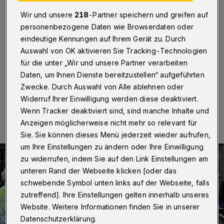
Saison
Wir und unsere
218
-Partner speichern und greifen auf
Wuppertal
·
Die Katholische Citykirche Wuppertal lädt
personenbezogene Daten wie Browserdaten oder
zum inzwischen 20. Mal zu einer offenen Segensfeier
eindeutige Kennungen auf Ihrem Gerät zu. Durch
für Motorradfahrerinnen und -fahrer und ihre
Auswahl von OK aktivieren Sie Tracking-Technologien
Maschinen ein.
für die unter „Wir und unsere Partner verarbeiten
Daten, um Ihnen Dienste bereitzustellen“ aufgeführten
Zwecke. Durch Auswahl von Alle ablehnen oder
Widerruf Ihrer Einwilligung werden diese deaktiviert.
10.04.2024 , 14:52 Uhr
Eine Minute Lesezeit
Wenn Tracker deaktiviert sind, sind manche Inhalte und
Anzeigen möglicherweise nicht mehr so relevant für
Sie. Sie können dieses Menü jederzeit wieder aufrufen,
um Ihre Einstellungen zu ändern oder Ihre Einwilligung
zu widerrufen, indem Sie auf den Link Einstellungen am
unteren Rand der Webseite klicken [oder das
schwebende Symbol unten links auf der Webseite, falls
zutreffend]. Ihre Einstellungen gelten innerhalb unseres
Website. Weitere Informationen finden Sie in unserer
Datenschutzerklärung.