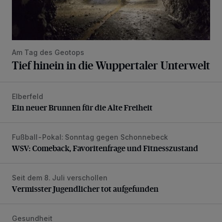
Am Tag des Geotops
Tief hinein in die Wuppertaler Unterwelt
Elberfeld
Ein neuer Brunnen für die Alte Freiheit
Ein neuer Brunnen für die Alte Freiheit
Fußball-Pokal: Sonntag gegen Schonnebeck
WSV: Comeback, Favoritenfrage und Fitnesszustand
WSV: Comeback, Favoritenfrage und Fitnesszustand
Seit dem 8. Juli verschollen
Vermisster Jugendlicher tot aufgefunden
Vermisster Jugendlicher tot aufgefunden
Gesundheit
Bethesda eröffnet ein innovatives Callcenter