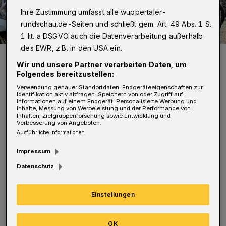
Ihre Zustimmung umfasst alle wuppertaler-
rundschau.de-Seiten und schließt gem. Art. 49 Abs. 1 S.
1 lit. a DSGVO auch die Datenverarbeitung außerhalb
des EWR, z.B. in den USA ein.
Dr. Werner Kleine während der Segnung (Archivbild).
Wir und unsere Partner verarbeiten Daten, um
Foto: Citykirche
Folgendes bereitzustellen:
Verwendung genauer Standortdaten. Endgeräteeigenschaften zur
Identifikation aktiv abfragen. Speichern von oder Zugriff auf
Informationen auf einem Endgerät. Personalisierte Werbung und
Inhalte, Messung von Werbeleistung und der Performance von
Inhalten, Zielgruppenforschung sowie Entwicklung und
U
Verbesserung von Angeboten.
nter dem Motto „Blessing of Bikes and
Ausführliche Informationen
Bikers“ findet die Veranstaltung am 26.
Impressum
April 2024 (Freitag) um 18 Uhr vor der St.-
Datenschutz
Laurentius-Basilika auf dem Laurentiusplatz
in Elberfeld statt. Die Segnung nimmt
Einstellungen
Pastoralreferent Dr. Werner Kleine von der
Katholischen Citykirche Wuppertal vor.
OK