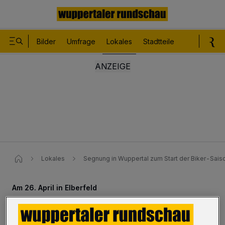
Bilder
Umfrage
Lokales
Stadtteile
Sport
Le
Lokales
Segnung in Wuppertal zum Start der Biker-Saiso
Am 26. April in Elberfeld
Segnung zum Start der Biker-