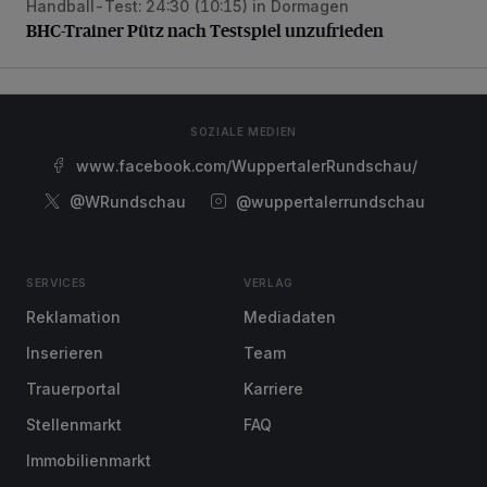
Handball-Test: 24:30 (10:15) in Dormagen
BHC-Trainer Pütz nach Testspiel unzufrieden
BHC-Trainer Pütz nach Testspiel unzufrieden
SOZIALE MEDIEN
www.facebook.com/WuppertalerRundschau/
@WRundschau
@wuppertalerrundschau
SERVICES
VERLAG
Reklamation
Mediadaten
Inserieren
Team
Trauerportal
Karriere
Stellenmarkt
FAQ
Immobilienmarkt