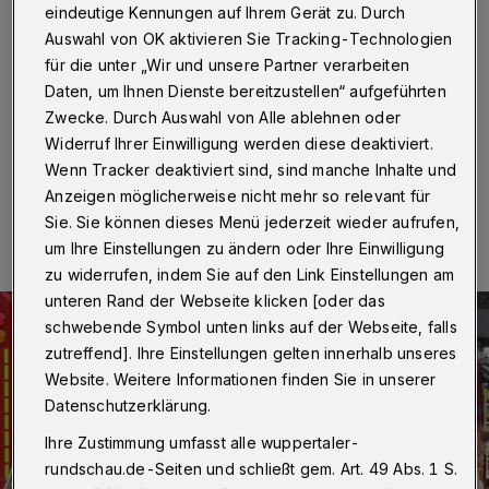
Schlimmeres
eindeutige Kennungen auf Ihrem Gerät zu. Durch
Auswahl von OK aktivieren Sie Tracking-Technologien
Wuppertal
·
Ein Rauchmelder hat am Freitagabend (1.
für die unter „Wir und unsere Partner verarbeiten
September 2017) am Elberfelder Engelnberg einen
Daten, um Ihnen Dienste bereitzustellen“ aufgeführten
größeren Brand verhindert.
Zwecke. Durch Auswahl von Alle ablehnen oder
Widerruf Ihrer Einwilligung werden diese deaktiviert.
Wenn Tracker deaktiviert sind, sind manche Inhalte und
02.09.2017 , 11:46 Uhr
Eine Minute Lesezeit
Anzeigen möglicherweise nicht mehr so relevant für
Sie. Sie können dieses Menü jederzeit wieder aufrufen,
um Ihre Einstellungen zu ändern oder Ihre Einwilligung
zu widerrufen, indem Sie auf den Link Einstellungen am
unteren Rand der Webseite klicken [oder das
schwebende Symbol unten links auf der Webseite, falls
zutreffend]. Ihre Einstellungen gelten innerhalb unseres
Website. Weitere Informationen finden Sie in unserer
Datenschutzerklärung.
Ihre Zustimmung umfasst alle wuppertaler-
rundschau.de-Seiten und schließt gem. Art. 49 Abs. 1 S.