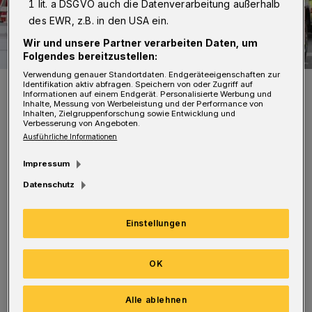
1 lit. a DSGVO auch die Datenverarbeitung außerhalb
des EWR, z.B. in den USA ein.
Wir und unsere Partner verarbeiten Daten, um
Folgendes bereitzustellen:
Verwendung genauer Standortdaten. Endgeräteeigenschaften zur
Symbolfoto.
Identifikation aktiv abfragen. Speichern von oder Zugriff auf
Informationen auf einem Endgerät. Personalisierte Werbung und
Foto: Christoph Petersen
Inhalte, Messung von Werbeleistung und der Performance von
Inhalten, Zielgruppenforschung sowie Entwicklung und
Verbesserung von Angeboten.
Ausführliche Informationen
Impressum
Datenschutz
Nachbarn hatten gegen 23 Uhr die akustischen
Signale gehört, einen leichten Brandgeruch
Einstellungen
bemerkt und die Feuerwehr verständigt.
OK
Die Einsatzkräfte verschafften sich Zutritt zu
der betroffenen Wohnung und entdeckten in
Alle ablehnen
der Küche die Flammen. Sie löschten sie