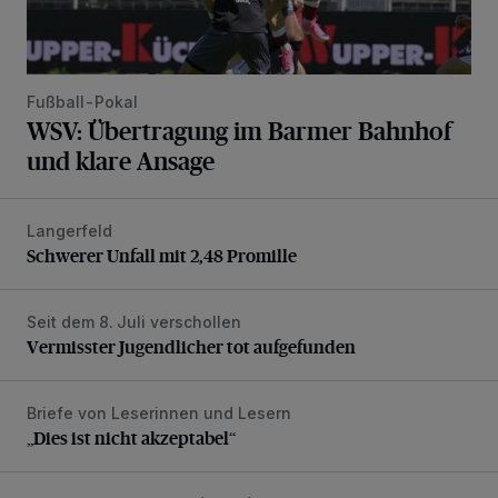
Fußball-Pokal
WSV: Übertragung im Barmer Bahnhof
und klare Ansage
Langerfeld
Schwerer Unfall mit 2,48 Promille
Schwerer Unfall mit 2,48 Promille
Seit dem 8. Juli verschollen
Vermisster Jugendlicher tot aufgefunden
Vermisster Jugendlicher tot aufgefunden
Briefe von Leserinnen und Lesern
„Dies ist nicht akzeptabel“
„Dies ist nicht akzeptabel“