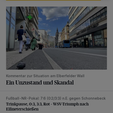
Ein Unzustand und Skandal
Kommentar zur Situation am Elberfelder Wall
Ein Unzustand und Skandal
Fußball-NR-Pokal: 7:6 (0:2/3:3) n.E. gegen Schonnebeck
Trinkpause, 0:3, 3:3, Rot – WSV-Triumph nach Elfmetersc
Trinkpause, 0:3, 3:3, Rot – WSV-Triumph nach
Elfmeterschießen