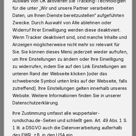
Wuppertal
·
Die Männer zerrten das Opfer zu Boden
Auswahl von OK aktivieren Sie Tracking-Technologien
und schlugen ihn mit einem harten Gegenstand gegen
für die unter „Wir und unsere Partner verarbeiten
den Kopf. Sie stahlen das Portemonnaie des
Daten, um Ihnen Dienste bereitzustellen“ aufgeführten
Wuppertalers und flüchteten in unbekannte Richtung.
Zwecke. Durch Auswahl von Alle ablehnen oder
Der verletzte Mann lief in die Mirker Straße und bat eine
Widerruf Ihrer Einwilligung werden diese deaktiviert.
Passantin um Hilfe.
Wenn Tracker deaktiviert sind, sind manche Inhalte und
Anzeigen möglicherweise nicht mehr so relevant für
Sie. Sie können dieses Menü jederzeit wieder aufrufen,
20.05.2016 , 17:18 Uhr
Eine Minute Lesezeit
um Ihre Einstellungen zu ändern oder Ihre Einwilligung
zu widerrufen, indem Sie auf den Link Einstellungen am
unteren Rand der Webseite klicken [oder das
schwebende Symbol unten links auf der Webseite, falls
zutreffend]. Ihre Einstellungen gelten innerhalb unseres
Website. Weitere Informationen finden Sie in unserer
Datenschutzerklärung.
S
ie informierte Polizei und Rettungskräfte,
Ihre Zustimmung umfasst alle wuppertaler-
rundschau.de-Seiten und schließt gem. Art. 49 Abs. 1 S.
die ihn zur Behandlung seiner
1 lit. a DSGVO auch die Datenverarbeitung außerhalb
Verletzungen in ein Krankenhaus brachte.
des EWR, z.B. in den USA ein.