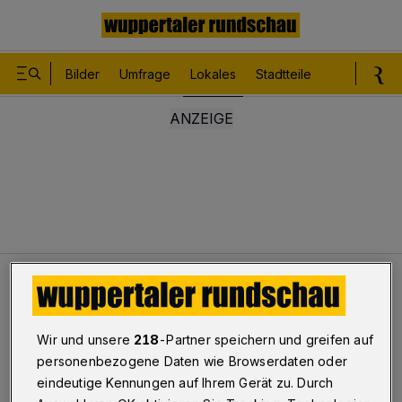
Bilder
Umfrage
Lokales
Stadtteile
Sport
Le
Lokales
Raubüberfall in Elberfeld
Wir und unsere
218
-Partner speichern und greifen auf
Raubüberfall in Elberfeld
personenbezogene Daten wie Browserdaten oder
eindeutige Kennungen auf Ihrem Gerät zu. Durch