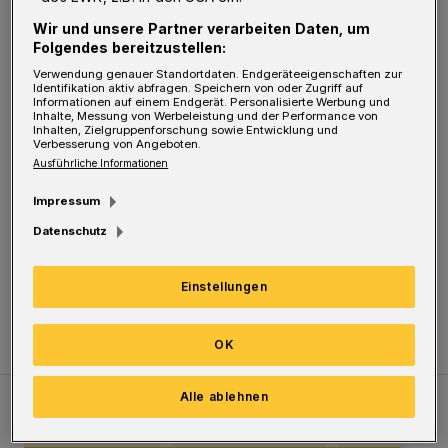
Wir und unsere Partner verarbeiten Daten, um
Folgendes bereitzustellen:
Die Räuber sind nach Polizeiangaben ewa 20
Verwendung genauer Standortdaten. Endgeräteeigenschaften zur
bis 30 Jahre alt, haben ein "südländisches
Identifikation aktiv abfragen. Speichern von oder Zugriff auf
Informationen auf einem Endgerät. Personalisierte Werbung und
Inhalte, Messung von Werbeleistung und der Performance von
Äußeres", bekleidet waren beide mit einer
Inhalten, Zielgruppenforschung sowie Entwicklung und
Verbesserung von Angeboten.
dunklen Lederjacke und einer Jeans. Ein Täter
Ausführliche Informationen
ist etwa 185 cm groß, der zweite 165 cm.
Impressum
Datenschutz
Die Kriminalpolizei bittet Zeugen, die
Hinweise geben können, sich telefonisch unter
Einstellungen
der Nummer 0202/284-0 zu melden.
OK
Alle ablehnen
Meistgelesen
Neueste Artikel
Zum Thema