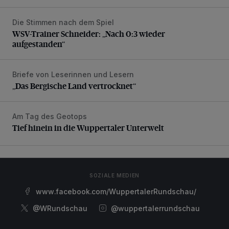
Die Stimmen nach dem Spiel
WSV-Trainer Schneider: „Nach 0:3 wieder aufgestanden“
WSV-Trainer Schneider: „Nach 0:3 wieder
aufgestanden“
Briefe von Leserinnen und Lesern
„Das Bergische Land vertrocknet“
„Das Bergische Land vertrocknet“
Am Tag des Geotops
Tief hinein in die Wuppertaler Unterwelt
Tief hinein in die Wuppertaler Unterwelt
SOZIALE MEDIEN
www.facebook.com/WuppertalerRundschau/
@WRundschau
@wuppertalerrundschau