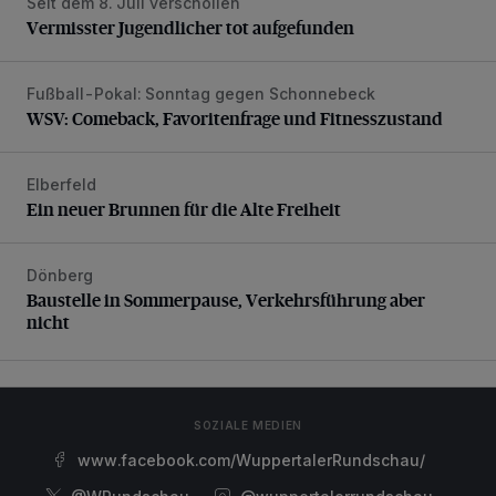
Seit dem 8. Juli verschollen
Vermisster Jugendlicher tot aufgefunden
Vermisster Jugendlicher tot aufgefunden
Fußball-Pokal: Sonntag gegen Schonnebeck
WSV: Comeback, Favoritenfrage und Fitnesszustand
WSV: Comeback, Favoritenfrage und Fitnesszustand
Elberfeld
Ein neuer Brunnen für die Alte Freiheit
Ein neuer Brunnen für die Alte Freiheit
Dönberg
Baustelle in Sommerpause, Verkehrsführung aber nicht
Baustelle in Sommerpause, Verkehrsführung aber
nicht
SOZIALE MEDIEN
www.facebook.com/WuppertalerRundschau/