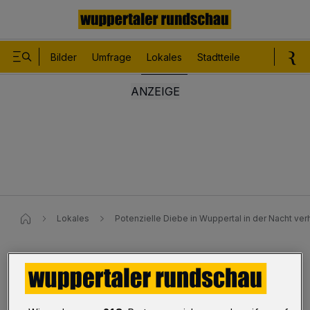
Bilder
Umfrage
Lokales
Stadtteile
Sport
Le
Lokales
Potenzielle Diebe in Wuppertal in der Nacht verh
Emilienstraße
Potenzielle Diebe in der Nacht