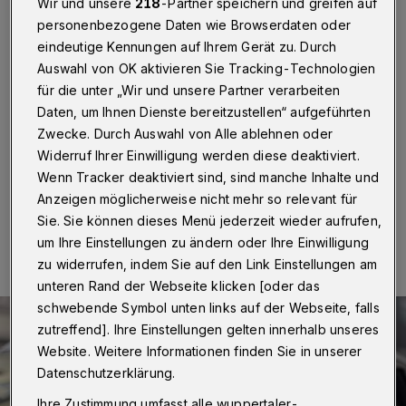
verhaftet
Wir und unsere
218
-Partner speichern und greifen auf
personenbezogene Daten wie Browserdaten oder
eindeutige Kennungen auf Ihrem Gerät zu. Durch
Wuppertal
·
Zivilkräfte der Polizei haben am
Donnerstag (10. November 2022) gegen 4:20 Uhr
Auswahl von OK aktivieren Sie Tracking-Technologien
zwei Personen auf der Emilienstraße festgenommen.
für die unter „Wir und unsere Partner verarbeiten
Ihnen waren zuvor drei männliche Personen
Daten, um Ihnen Dienste bereitzustellen“ aufgeführten
aufgefallen, die mit Werkzeugkoffern in den Händen
Zwecke. Durch Auswahl von Alle ablehnen oder
dort unterwegs waren.
Widerruf Ihrer Einwilligung werden diese deaktiviert.
Wenn Tracker deaktiviert sind, sind manche Inhalte und
Anzeigen möglicherweise nicht mehr so relevant für
11.11.2022 , 15:10 Uhr
Eine Minute Lesezeit
Sie. Sie können dieses Menü jederzeit wieder aufrufen,
um Ihre Einstellungen zu ändern oder Ihre Einwilligung
zu widerrufen, indem Sie auf den Link Einstellungen am
unteren Rand der Webseite klicken [oder das
schwebende Symbol unten links auf der Webseite, falls
zutreffend]. Ihre Einstellungen gelten innerhalb unseres
Website. Weitere Informationen finden Sie in unserer
Datenschutzerklärung.
Ihre Zustimmung umfasst alle wuppertaler-