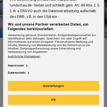
rundschau.de-Seiten und schließt gem. Art. 49 Abs. 1 S.
1 lit. a DSGVO auch die Datenverarbeitung außerhalb
des EWR, z.B. in den USA ein.
Wir und unsere Partner verarbeiten Daten, um
Folgendes bereitzustellen:
Verwendung genauer Standortdaten. Endgeräteeigenschaften zur
Identifikation aktiv abfragen. Speichern von oder Zugriff auf
Informationen auf einem Endgerät. Personalisierte Werbung und
Symbolbild.
Inhalte, Messung von Werbeleistung und der Performance von
Foto: Christoph Petersen
Inhalten, Zielgruppenforschung sowie Entwicklung und
Verbesserung von Angeboten.
Ausführliche Informationen
Impressum
Datenschutz
Als sich die Zivilkräfte als Polizeibeamte zu
erkennen gaben, ließ ein Tatverdächtiger seine
Einstellungen
Koffer fallen und ergriff die Flucht. Die beiden
weiteren (24 und 31 Jahre) wurden vorläufig
OK