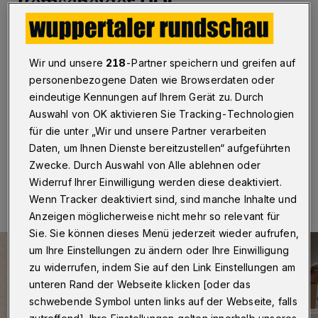
Remscheider DOC
Wuppertal
·
Der Investor McArthurGlen hat am Freitag
(16. Dezember 2016) den Bauantrag für das geplante
Wir und unsere
218
-Partner speichern und greifen auf
Designer Outlet Centers (DOC) in Remscheid-Lennep
personenbezogene Daten wie Browserdaten oder
eingereicht. Die Stadtverwaltung nahm insgesamt 86
Aktenordner inklusive der erforderlichen
eindeutige Kennungen auf Ihrem Gerät zu. Durch
Ausfertigungen entgegen.
Auswahl von OK aktivieren Sie Tracking-Technologien
für die unter „Wir und unsere Partner verarbeiten
Daten, um Ihnen Dienste bereitzustellen“ aufgeführten
Zwecke. Durch Auswahl von Alle ablehnen oder
16.12.2016 , 13:50 Uhr
Eine Minute Lesezeit
Widerruf Ihrer Einwilligung werden diese deaktiviert.
Wenn Tracker deaktiviert sind, sind manche Inhalte und
Anzeigen möglicherweise nicht mehr so relevant für
Sie. Sie können dieses Menü jederzeit wieder aufrufen,
um Ihre Einstellungen zu ändern oder Ihre Einwilligung
zu widerrufen, indem Sie auf den Link Einstellungen am
unteren Rand der Webseite klicken [oder das
schwebende Symbol unten links auf der Webseite, falls