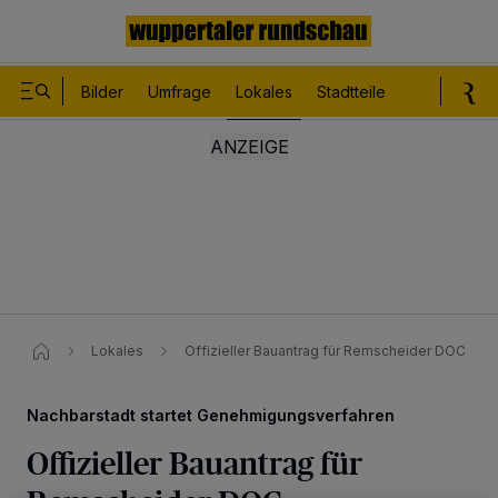
Bilder
Umfrage
Lokales
Stadtteile
Sport
Le
Lokales
Offizieller Bauantrag für Remscheider DOC
Nachbarstadt startet Genehmigungsverfahren
Offizieller Bauantrag für