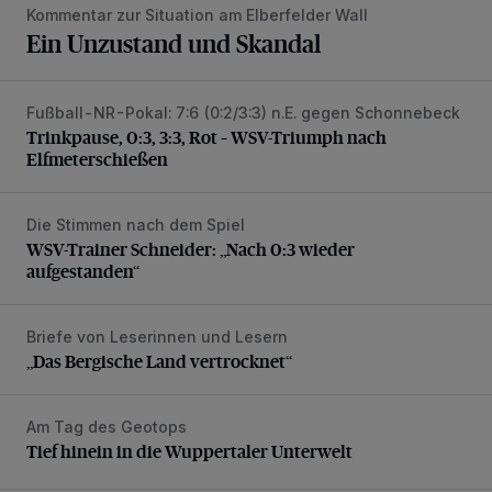
Kommentar zur Situation am Elberfelder Wall
Ein Unzustand und Skandal
Fußball-NR-Pokal: 7:6 (0:2/3:3) n.E. gegen Schonnebeck
Trinkpause, 0:3, 3:3, Rot – WSV-Triumph nach Elfmetersc
Trinkpause, 0:3, 3:3, Rot – WSV-Triumph nach
Elfmeterschießen
Die Stimmen nach dem Spiel
WSV-Trainer Schneider: „Nach 0:3 wieder aufgestanden“
WSV-Trainer Schneider: „Nach 0:3 wieder
aufgestanden“
Briefe von Leserinnen und Lesern
„Das Bergische Land vertrocknet“
„Das Bergische Land vertrocknet“
Am Tag des Geotops
Tief hinein in die Wuppertaler Unterwelt
Tief hinein in die Wuppertaler Unterwelt