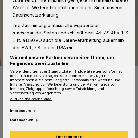
zutreffend]. Ihre Einstellungen gelten innerhalb unseres
Website. Weitere Informationen finden Sie in unserer
Datenschutzerklärung.
Ihre Zustimmung umfasst alle wuppertaler-
rundschau.de-Seiten und schließt gem. Art. 49 Abs. 1 S.
1 lit. a DSGVO auch die Datenverarbeitung außerhalb
des EWR, z.B. in den USA ein.
Wir und unsere Partner verarbeiten Daten, um
Folgendes bereitzustellen:
Verwendung genauer Standortdaten. Endgeräteeigenschaften zur
Einige der 86 Aktenordner.
Identifikation aktiv abfragen. Speichern von oder Zugriff auf
Foto: Stadt Remscheid — Robin Denstorff
Informationen auf einem Endgerät. Personalisierte Werbung und
Inhalte, Messung von Werbeleistung und der Performance von
Inhalten, Zielgruppenforschung sowie Entwicklung und
Verbesserung von Angeboten.
Ausführliche Informationen
Impressum
W
uppertal klagt gegen das Vorhaben, es
Datenschutz
will selber am Döppersberg ein
Factory Outlet Center (FOC) genehmigen.
Einstellungen