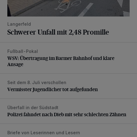
Langerfeld
Schwerer Unfall mit 2,48 Promille
Fußball-Pokal
WSV: Übertragung im Barmer Bahnhof und klare Ansage
WSV: Übertragung im Barmer Bahnhof und klare
Ansage
Seit dem 8. Juli verschollen
Vermisster Jugendlicher tot aufgefunden
Vermisster Jugendlicher tot aufgefunden
Überfall in der Südstadt
Polizei fahndet nach Dieb mit sehr schlechten Zähnen
Polizei fahndet nach Dieb mit sehr schlechten Zähnen
Briefe von Leserinnen und Lesern
„Stoßdämpfertest mit Unterbodenbehandlung“