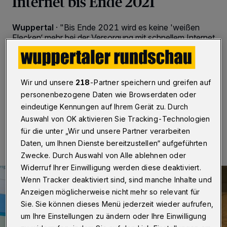
Internet bis Ende 2021
Wuppertal
·
"Bis Ende 2021 wird es keine 'weißen
Flecken‘ mehr bei der Versorgung mit schnellem Internet
in Wuppertal geben", verspricht Oberbürgermeister
Andreas Mucke. Die Ausschreibung für die
Breitbandversorgung bisher unterversorgter Gebieten
sei angelaufen.
Wir und unsere
218
-Partner speichern und greifen auf
personenbezogene Daten wie Browserdaten oder
eindeutige Kennungen auf Ihrem Gerät zu. Durch
Auswahl von OK aktivieren Sie Tracking-Technologien
22.02.2019 , 07:30 Uhr
2 Minuten Lesezeit
für die unter „Wir und unsere Partner verarbeiten
Daten, um Ihnen Dienste bereitzustellen“ aufgeführten
Zwecke. Durch Auswahl von Alle ablehnen oder
Widerruf Ihrer Einwilligung werden diese deaktiviert.
Wenn Tracker deaktiviert sind, sind manche Inhalte und
Anzeigen möglicherweise nicht mehr so relevant für
Sie. Sie können dieses Menü jederzeit wieder aufrufen,
um Ihre Einstellungen zu ändern oder Ihre Einwilligung