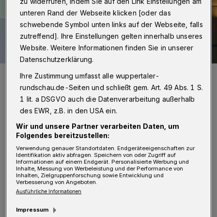
zu widerrufen, indem Sie auf den Link Einstellungen am
unteren Rand der Webseite klicken [oder das
schwebende Symbol unten links auf der Webseite, falls
zutreffend]. Ihre Einstellungen gelten innerhalb unseres
Website. Weitere Informationen finden Sie in unserer
Datenschutzerklärung.
Der Wuppertaler SPD-Bundestagsabgeordnete Helge Lindh (re.)
Ihre Zustimmung umfasst alle wuppertaler-
nahm mit Guido Gallenkamp (Mi.), dem Breitbandkoordinator der
rundschau.de-Seiten und schließt gem. Art. 49 Abs. 1 S.
Wirtschaftsförderung der Stadt Wuppertal, Ende 2017 den
Förderbescheid entgegen.
1 lit. a DSGVO auch die Datenverarbeitung außerhalb
Foto: Foto: BMVI
des EWR, z.B. in den USA ein.
Wir und unsere Partner verarbeiten Daten, um
Folgendes bereitzustellen:
Verwendung genauer Standortdaten. Endgeräteeigenschaften zur
Identifikation aktiv abfragen. Speichern von oder Zugriff auf
N
Informationen auf einem Endgerät. Personalisierte Werbung und
etzbetreiber können sich ab sofort für
Inhalte, Messung von Werbeleistung und der Performance von
Inhalten, Zielgruppenforschung sowie Entwicklung und
die Fördermittel bewerben.
Verbesserung von Angeboten.
Ausführliche Informationen
Im Wuppertal gibt es laut Verwaltung rund
Impressum