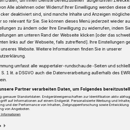
en Daten, um Ihnen Dienste bereitzustellen“ aufgeführten Zwecke
on Alle ablehnen oder Widerruf Ihrer Einwilligung werden diese de
cker deaktiviert sind, sind manche Inhalte und Anzeigen möglich
r so relevant für Sie. Sie können dieses Menü jederzeit wieder au
r auf der L 418
tellungen zu ändern oder Ihre Einwilligung zu widerrufen, indem Si
stellungen am unteren Rand der Webseite klicken [oder das schw
ten links auf der Webseite, falls zutreffend]. Ihre Einstellungen g
 unseres Website. Weitere Informationen finden Sie in unserer
rspur auf der L 418
utzerklärung.
immung umfasst alle wuppertaler-rundschau.de-Seiten und schließt
 S. 1 lit. a DSGVO auch die Datenverarbeitung außerhalb des EWR, 
ein.
Dezember, steht auf der L 418 zwischen
Anschlussstelle Technologiepark in
unsere Partner verarbeiten Daten, um Folgendes bereitzustell
chen 9 und 15 Uhr je nur eine Fahrspur
 genauer Standortdaten. Endgeräteeigenschaften zur Identifikation aktiv abfra
griff auf Informationen auf einem Endgerät. Personalisierte Werbung und Inhalt
ung und der Performance von Inhalten, Zielgruppenforschung sowie Entwicklung
ng von Angeboten.
 Informationen
m