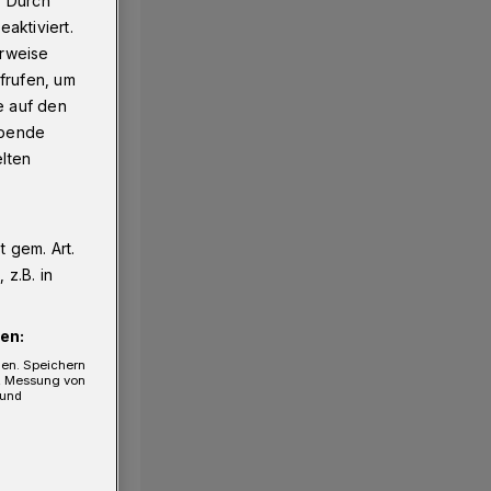
. Durch
aktiviert.
erweise
frufen, um
e auf den
ebende
elten
 gem. Art.
z.B. in
en:
gen. Speichern
e, Messung von
 und