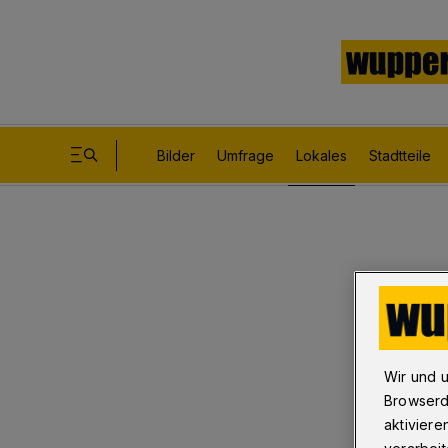
Bilder
Umfrage
Lokales
Stadtteile
Wir und 
Browserd
aktiviere