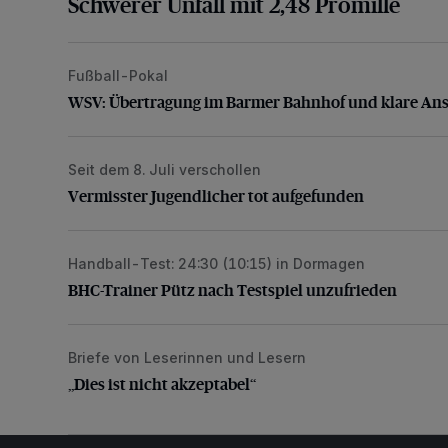
Schwerer Unfall mit 2,48 Promille
Fußball-Pokal
WSV: Übertragung im Barmer Bahnhof und klare An
WSV: Übertragung im Barmer Bahnhof und klare An
Seit dem 8. Juli verschollen
Vermisster Jugendlicher tot aufgefunden
Vermisster Jugendlicher tot aufgefunden
Handball-Test: 24:30 (10:15) in Dormagen
BHC-Trainer Pütz nach Testspiel unzufrieden
BHC-Trainer Pütz nach Testspiel unzufrieden
Briefe von Leserinnen und Lesern
„Dies ist nicht akzeptabel“
„Dies ist nicht akzeptabel“