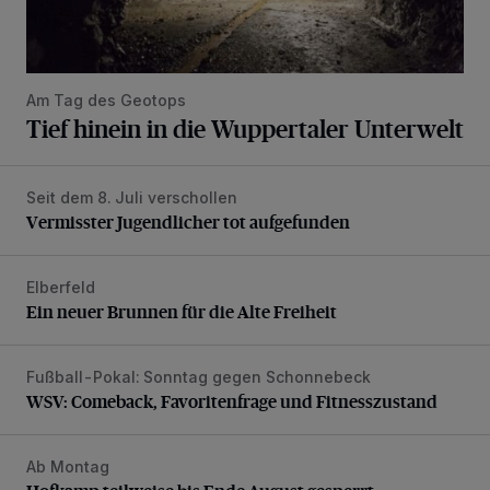
Am Tag des Geotops
Tief hinein in die Wuppertaler Unterwelt
Seit dem 8. Juli verschollen
Vermisster Jugendlicher tot aufgefunden
Vermisster Jugendlicher tot aufgefunden
Elberfeld
Ein neuer Brunnen für die Alte Freiheit
Ein neuer Brunnen für die Alte Freiheit
Fußball-Pokal: Sonntag gegen Schonnebeck
WSV: Comeback, Favoritenfrage und Fitnesszustand
WSV: Comeback, Favoritenfrage und Fitnesszustand
Ab Montag
Hofkamp teilweise bis Ende August gesperrt