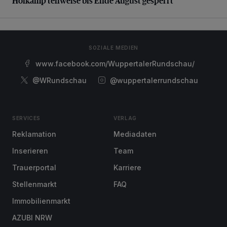
Hofkamp teilweise bis Ende August gesperrt
SOZIALE MEDIEN
www.facebook.com/WuppertalerRundschau/
@WRundschau
@wuppertalerrundschau
SERVICES
VERLAG
Reklamation
Mediadaten
Inserieren
Team
Trauerportal
Karriere
Stellenmarkt
FAQ
Immobilienmarkt
AZUBI NRW