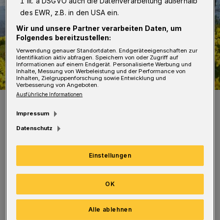
1 lit. a DSGVO auch die Datenverarbeitung außerhalb
des EWR, z.B. in den USA ein.
Wir und unsere Partner verarbeiten Daten, um
Folgendes bereitzustellen:
Verwendung genauer Standortdaten. Endgeräteeigenschaften zur
Identifikation aktiv abfragen. Speichern von oder Zugriff auf
Informationen auf einem Endgerät. Personalisierte Werbung und
Inhalte, Messung von Werbeleistung und der Performance von
Inhalten, Zielgruppenforschung sowie Entwicklung und
Verbesserung von Angeboten.
Ausführliche Informationen
Narzissenpracht im Norspark.
Foto: Stadt Wuppertal
Impressum
Datenschutz
Einstellungen
Im Herbst vorigen Jahres hatten Mitarbeiter
OK
des Ressorts Grünflächen und Forsten an die
100.000 Narzissen-Zwiebeln in die Erde
Alle ablehnen
gebracht und so dafür gesorgt, dass die vielen