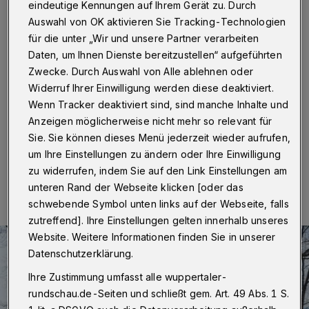
mit Blütenpracht
eindeutige Kennungen auf Ihrem Gerät zu. Durch
Auswahl von OK aktivieren Sie Tracking-Technologien
Wuppertal
·
Jetzt aber schnell die Sonnenbrillen 'raus:
für die unter „Wir und unsere Partner verarbeiten
Nicht nur wegen des schönen Frühlingswetters mit
Daten, um Ihnen Dienste bereitzustellen“ aufgeführten
Sonnenschein satt brauchten Besucher im Nordpark
Zwecke. Durch Auswahl von Alle ablehnen oder
jetzt getönte Gläser. In den vergangenen Tagen
Widerruf Ihrer Einwilligung werden diese deaktiviert.
leuchteten dort als Frühlingsboten satt-gelbe
Wenn Tracker deaktiviert sind, sind manche Inhalte und
Narzissen im Überfluss.
Anzeigen möglicherweise nicht mehr so relevant für
Sie. Sie können dieses Menü jederzeit wieder aufrufen,
um Ihre Einstellungen zu ändern oder Ihre Einwilligung
18.04.2018 , 15:01 Uhr
Eine Minute Lesezeit
zu widerrufen, indem Sie auf den Link Einstellungen am
unteren Rand der Webseite klicken [oder das
schwebende Symbol unten links auf der Webseite, falls
zutreffend]. Ihre Einstellungen gelten innerhalb unseres
Website. Weitere Informationen finden Sie in unserer
Datenschutzerklärung.
Ihre Zustimmung umfasst alle wuppertaler-
rundschau.de-Seiten und schließt gem. Art. 49 Abs. 1 S.