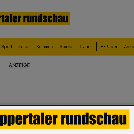
Sport
Leser
Kolumne
Spiele
Trauer
E-Paper
Anze