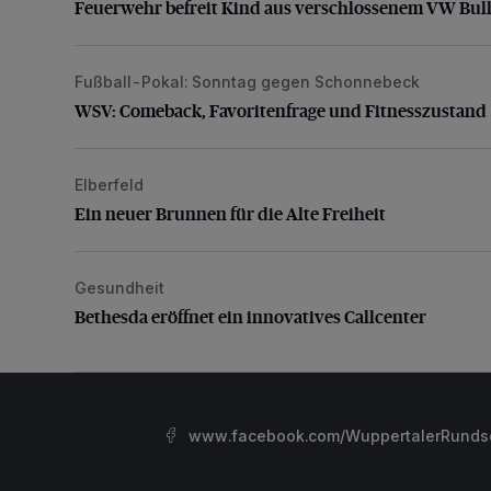
Feuerwehr befreit Kind aus verschlossenem VW Bull
Fußball-Pokal: Sonntag gegen Schonnebeck
WSV: Comeback, Favoritenfrage und Fitnesszustan
WSV: Comeback, Favoritenfrage und Fitnesszustand
Elberfeld
Ein neuer Brunnen für die Alte Freiheit
Ein neuer Brunnen für die Alte Freiheit
Gesundheit
Bethesda eröffnet ein innovatives Callcenter
Bethesda eröffnet ein innovatives Callcenter
www.facebook.com/WuppertalerRunds