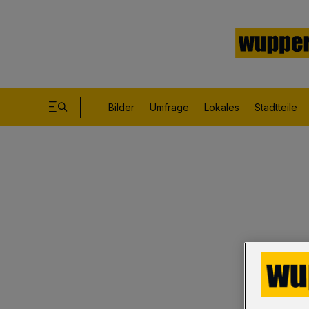
Bilder
Umfrage
Lokales
Stadtteile