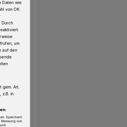
e Daten wie
ahl von OK
r
. Durch
aktiviert.
erweise
frufen, um
e auf den
ebende
elten
 gem. Art.
z.B. in
en:
gen. Speichern
e, Messung von
 und