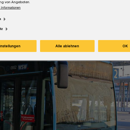
ng von Angeboten.
 Informationen
m
tz
instellungen
Alle ablehnen
OK