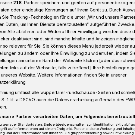
unsere
218
-Partner speichern und greifen auf personenbezogen
aten oder eindeutige Kennungen auf Ihrem Gerät zu. Durch Ausw
n Sie Tracking-Technologien für die unter „Wir und unsere Partne
in Wuppertal der Uni-Express
en Daten, um Ihnen Dienste bereitzustellen“ aufgeführten Zwecke
on Alle ablehnen oder Widerruf Ihrer Einwilligung werden diese de
cker deaktiviert sind, sind manche Inhalte und Anzeigen möglich
r so relevant für Sie. Sie können dieses Menü jederzeit wieder au
tellungen zu ändern oder Ihre Einwilligung zu widerrufen, indem Si
et der Uni-Express
stellungen am unteren Rand der Webseite klicken [oder das schw
ten links auf der Webseite, falls zutreffend]. Ihre Einstellungen g
 unseres Website. Weitere Informationen finden Sie in unserer
utzerklärung.
 Wintersemesters setzen die WSW wieder
 der Historischen Stadthalle zur
immung umfasst alle wuppertaler-rundschau.de-Seiten und schließt
 S. 1 lit. a DSGVO auch die Datenverarbeitung außerhalb des EWR, 
ein.
unsere Partner verarbeiten Daten, um Folgendes bereitzustell
 genauer Standortdaten. Endgeräteeigenschaften zur Identifikation aktiv abfra
griff auf Informationen auf einem Endgerät. Personalisierte Werbung und Inhalt
Lesezeit
ung und der Performance von Inhalten, Zielgruppenforschung sowie Entwicklung