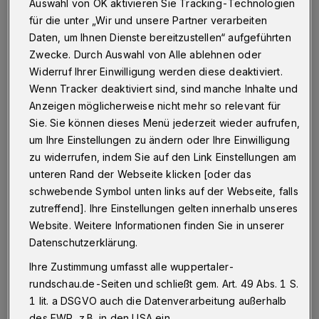
Auswahl von OK aktivieren Sie Tracking-Technologien
für die unter „Wir und unsere Partner verarbeiten
Gerd Lange bleibt Vorsitzender des Deutschen
Daten, um Ihnen Dienste bereitzustellen“ aufgeführten
Mieterbundes in Wuppertal. Er wurde auf der
Mitgliederversammlung wie alle anderen Vorstands-
Zwecke. Durch Auswahl von Alle ablehnen oder
und Beiratsmitglieder einstimmig für die kommenden vier
Widerruf Ihrer Einwilligung werden diese deaktiviert.
Jahre im Amt bestätigt.
Wenn Tracker deaktiviert sind, sind manche Inhalte und
Anzeigen möglicherweise nicht mehr so relevant für
Sie. Sie können dieses Menü jederzeit wieder aufrufen,
um Ihre Einstellungen zu ändern oder Ihre Einwilligung
29.11.2014 , 11:17 Uhr
Eine Minute Lesezeit
zu widerrufen, indem Sie auf den Link Einstellungen am
unteren Rand der Webseite klicken [oder das
schwebende Symbol unten links auf der Webseite, falls
zutreffend]. Ihre Einstellungen gelten innerhalb unseres
Website. Weitere Informationen finden Sie in unserer
Datenschutzerklärung.
Ihre Zustimmung umfasst alle wuppertaler-
"Wir werden auch weiterhin unsere Ziele nicht
rundschau.de-Seiten und schließt gem. Art. 49 Abs. 1 S.
aus den Augen verlieren und immer für die
1 lit. a DSGVO auch die Datenverarbeitung außerhalb
Wohnungsnutzer unserer Stadt da sein”, so
des EWR, z.B. in den USA ein.