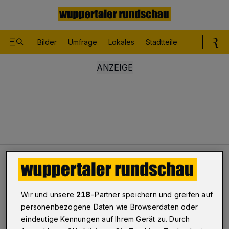
Bilder
Umfrage
Lokales
Stadtteile
Sport
Le
Lokales
Mieterbund: Klares Votum für Vorstand
Wir und unsere
218
-Partner speichern und greifen auf
Mieterbund: Klares Votum für
personenbezogene Daten wie Browserdaten oder
Vorstand
eindeutige Kennungen auf Ihrem Gerät zu. Durch