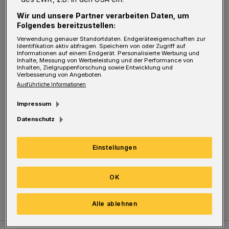
Lange. "Zusätzlich bleiben wir auch
Wir und unsere Partner verarbeiten Daten, um
Folgendes bereitzustellen:
wohnungspolitisch aktiv — sowohl auf
Verwendung genauer Standortdaten. Endgeräteeigenschaften zur
kommunaler und als auch auf Landesebene.”
Identifikation aktiv abfragen. Speichern von oder Zugriff auf
Informationen auf einem Endgerät. Personalisierte Werbung und
Inhalte, Messung von Werbeleistung und der Performance von
Inhalten, Zielgruppenforschung sowie Entwicklung und
Der Deutsche Mieterbund vertritt momentan
Verbesserung von Angeboten.
Ausführliche Informationen
in Wuppertal rund 12.700 Mitglieder. Für sie
stehen vier Volljuristen zur Verfügung, die
Impressum
Rechtsauskünfte erteilen und bei Bedarf auch
Datenschutz
den erforderlichen Schriftverkehr mit der
Vermieterseite führen. Der Verein finanziert
Einstellungen
sich ausschließlich aus den
OK
Mitgliedsbeiträgen.
Alle ablehnen