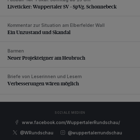
Liveticker: Wuppertaler SV – SpVg. Schonnebeck
Liveticker: Wuppertaler SV – SpVg. Schonnebeck
Kommentar zur Situation am Elberfelder Wall
Ein Unzustand und Skandal
Ein Unzustand und Skandal
Barmen
Neuer Projekteigner am Heubruch
Neuer Projekteigner am Heubruch
Briefe von Leserinnen und Lesern
Verbesserungen wären möglich
Verbesserungen wären möglich
SOZIALE MEDIEN
www.facebook.com/WuppertalerRundschau/
@WRundschau
@wuppertalerrundschau