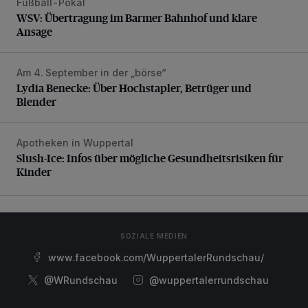
Fußball-Pokal
WSV: Übertragung im Barmer Bahnhof und klare Ansage
WSV: Übertragung im Barmer Bahnhof und klare
Ansage
Am 4. September in der „börse“
Lydia Benecke: Über Hochstapler, Betrüger und Blender
Lydia Benecke: Über Hochstapler, Betrüger und
Blender
Apotheken in Wuppertal
Slush-Ice: Infos über mögliche Gesundheitsrisiken für Kind
Slush-Ice: Infos über mögliche Gesundheitsrisiken für
Kinder
SOZIALE MEDIEN
www.facebook.com/WuppertalerRundschau/
@WRundschau
@wuppertalerrundschau