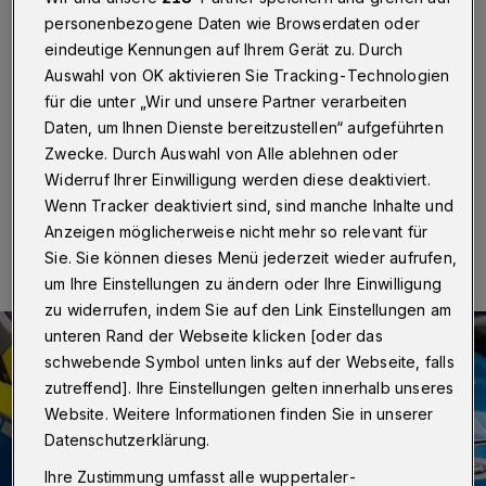
Schwebebahn
personenbezogene Daten wie Browserdaten oder
eindeutige Kennungen auf Ihrem Gerät zu. Durch
Wuppertal
·
Nach einem Vorfall am Donnerstagmorgen
Auswahl von OK aktivieren Sie Tracking-Technologien
(7. September 2023) in der Wuppertaler Schwebebahn
ist ein Mann in eine Einrichtung für psychisch Erkrankte
für die unter „Wir und unsere Partner verarbeiten
gebracht worden.
Daten, um Ihnen Dienste bereitzustellen“ aufgeführten
Zwecke. Durch Auswahl von Alle ablehnen oder
Widerruf Ihrer Einwilligung werden diese deaktiviert.
Wenn Tracker deaktiviert sind, sind manche Inhalte und
07.09.2023 , 11:35 Uhr
Eine Minute Lesezeit
Anzeigen möglicherweise nicht mehr so relevant für
Sie. Sie können dieses Menü jederzeit wieder aufrufen,
um Ihre Einstellungen zu ändern oder Ihre Einwilligung
zu widerrufen, indem Sie auf den Link Einstellungen am
unteren Rand der Webseite klicken [oder das
schwebende Symbol unten links auf der Webseite, falls
zutreffend]. Ihre Einstellungen gelten innerhalb unseres
Website. Weitere Informationen finden Sie in unserer
Datenschutzerklärung.
Ihre Zustimmung umfasst alle wuppertaler-