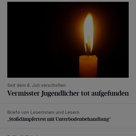
Vermisster Jugendlicher tot aufgefunden
Seit dem 8. Juli verschollen
Vermisster Jugendlicher tot aufgefunden
Briefe von Leserinnen und Lesern
„Stoßdämpfertest mit Unterbodenbehandlung“
„Stoßdämpfertest mit Unterbodenbehandlung“