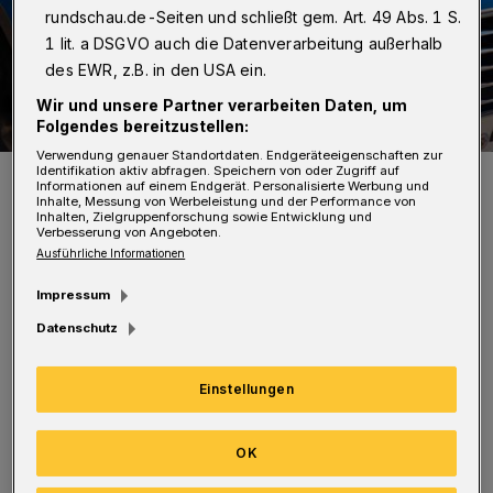
rundschau.de-Seiten und schließt gem. Art. 49 Abs. 1 S.
1 lit. a DSGVO auch die Datenverarbeitung außerhalb
des EWR, z.B. in den USA ein.
Wir und unsere Partner verarbeiten Daten, um
Folgendes bereitzustellen:
Verwendung genauer Standortdaten. Endgeräteeigenschaften zur
Identifikation aktiv abfragen. Speichern von oder Zugriff auf
Symbolbild.
Informationen auf einem Endgerät. Personalisierte Werbung und
Foto: Christoph Petersen
Inhalte, Messung von Werbeleistung und der Performance von
Inhalten, Zielgruppenforschung sowie Entwicklung und
Verbesserung von Angeboten.
Ausführliche Informationen
Impressum
Datenschutz
Der 53-Jährige hatte in der Schwebebahn einen
bislang Unbekannten angeschrien. „Dabei hielt
Einstellungen
er ein Messer bedrohlich in der Hand“, teilte
die Polizei am Vormittag mit. An der
OK
Haltestelle Landgericht verließ er demnach die