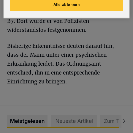
Bahn und ging von dort aus ohne weitere
Alle ablehnen
Vorkommnisse ins Haus der Integration an der
B7. Dort wurde er von Polizisten
widerstandslos festgenommen.
Bisherige Erkenntnisse deuten darauf hin,
dass der Mann unter einer psychischen
Erkrankung leidet. Das Ordnungsamt
entschied, ihn in eine entsprechende
Einrichtung zu bringen.
Meistgelesen
Neueste Artikel
Zum Thema