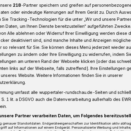
unsere
218
-Partner speichern und greifen auf personenbezogen
aten oder eindeutige Kennungen auf Ihrem Gerät zu. Durch Ausw
n Sie Tracking-Technologien für die unter „Wir und unsere Partne
rbeitsunfall schwer verletzt
en Daten, um Ihnen Dienste bereitzustellen“ aufgeführten Zwecke
on Alle ablehnen oder Widerruf Ihrer Einwilligung werden diese de
cker deaktiviert sind, sind manche Inhalte und Anzeigen möglich
r so relevant für Sie. Sie können dieses Menü jederzeit wieder au
tellungen zu ändern oder Ihre Einwilligung zu widerrufen, indem Si
ei Arbeitsunfall
stellungen am unteren Rand der Webseite klicken [oder das schw
ten links auf der Webseite, falls zutreffend]. Ihre Einstellungen g
tzt
 unseres Website. Weitere Informationen finden Sie in unserer
utzerklärung.
immung umfasst alle wuppertaler-rundschau.de-Seiten und schließt
engelände am Deutschen Ring hat sich ein
 S. 1 lit. a DSGVO auch die Datenverarbeitung außerhalb des EWR, 
abend (7. August 2025) gegen 22:45
ein.
verletzt.
unsere Partner verarbeiten Daten, um Folgendes bereitzustell
 genauer Standortdaten. Endgeräteeigenschaften zur Identifikation aktiv abfra
griff auf Informationen auf einem Endgerät. Personalisierte Werbung und Inhalt