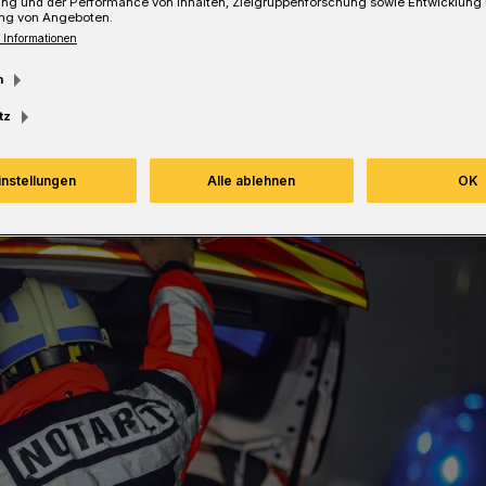
ung und der Performance von Inhalten, Zielgruppenforschung sowie Entwicklung
ng von Angeboten.
 Informationen
Lesezeit
m
tz
instellungen
Alle ablehnen
OK