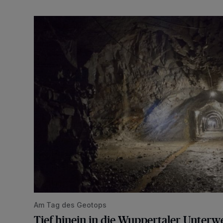
Tief hinein in die Wuppertaler Unterwelt
Am Tag des Geotops
Tief hinein in die Wuppertaler Unterwe