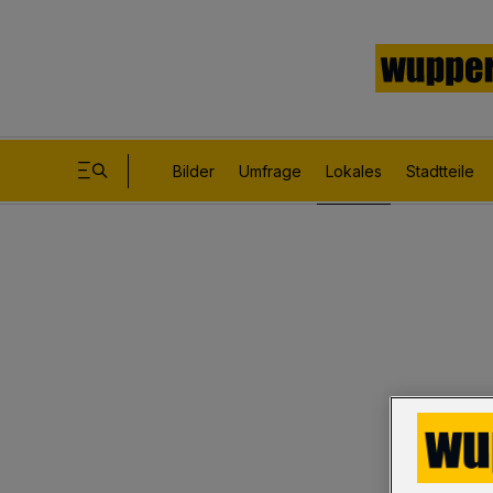
Bilder
Umfrage
Lokales
Stadtteile