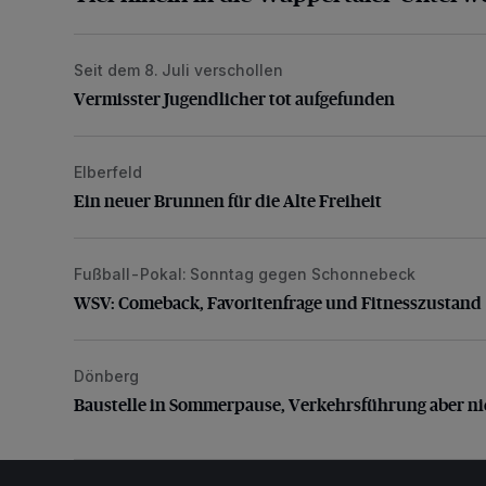
Seit dem 8. Juli verschollen
Vermisster Jugendlicher tot aufgefunden
Vermisster Jugendlicher tot aufgefunden
Elberfeld
Ein neuer Brunnen für die Alte Freiheit
Ein neuer Brunnen für die Alte Freiheit
Fußball-Pokal: Sonntag gegen Schonnebeck
WSV: Comeback, Favoritenfrage und Fitnesszustan
WSV: Comeback, Favoritenfrage und Fitnesszustand
Dönberg
Baustelle in Sommerpause, Verkehrsführung aber nic
Baustelle in Sommerpause, Verkehrsführung aber ni