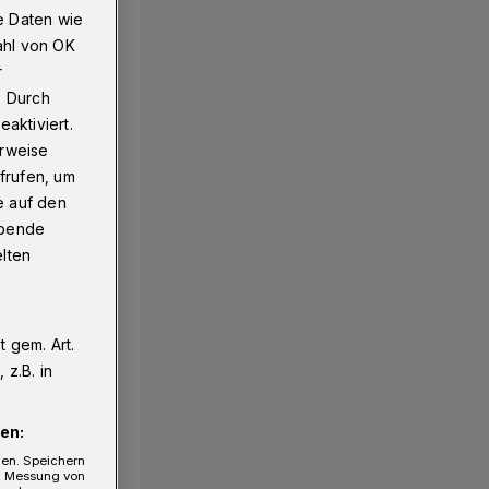
e Daten wie
ahl von OK
r
. Durch
aktiviert.
erweise
frufen, um
e auf den
ebende
elten
 gem. Art.
z.B. in
en:
gen. Speichern
e, Messung von