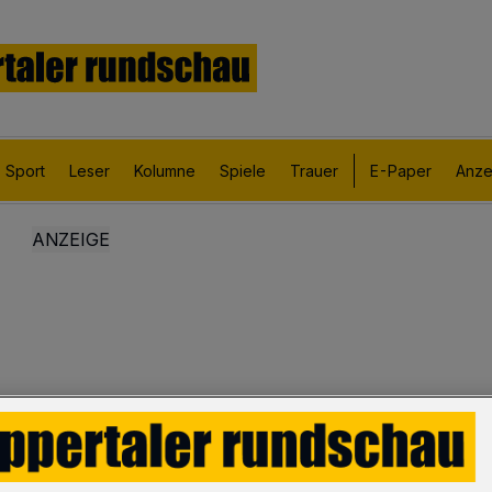
Sport
Leser
Kolumne
Spiele
Trauer
E-Paper
Anze