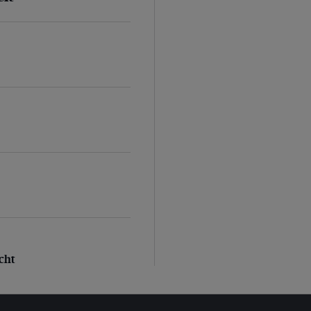
d
ht
cht