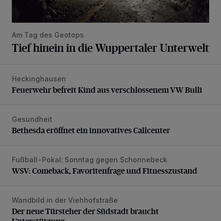
Am Tag des Geotops
Tief hinein in die Wuppertaler Unterwelt
Heckinghausen
Feuerwehr befreit Kind aus verschlossenem VW Bulli
Feuerwehr befreit Kind aus verschlossenem VW Bulli
Gesundheit
Bethesda eröffnet ein innovatives Callcenter
Bethesda eröffnet ein innovatives Callcenter
Fußball-Pokal: Sonntag gegen Schonnebeck
WSV: Comeback, Favoritenfrage und Fitnesszustand
WSV: Comeback, Favoritenfrage und Fitnesszustand
Wandbild in der Viehhofstraße
Der neue Türsteher der Südstadt braucht Unterstützung
Der neue Türsteher der Südstadt braucht
Unterstützung