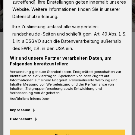
zutreffend]. Ihre Einstellungen gelten innerhalb unseres
Website. Weitere Informationen finden Sie in unserer
Datenschutzerklärung.
Ihre Zustimmung umfasst alle wuppertaler-
rundschau.de-Seiten und schließt gem. Art. 49 Abs. 1 S.
Bauarbeiter an der Brändströmstraße - nur ein Archivbild aus dem
1 lit. a DSGVO auch die Datenverarbeitung außerhalb
Frühjahr.
des EWR, z.B. in den USA ein.
Foto: Michael Bergmann
Wir und unsere Partner verarbeiten Daten, um
Folgendes bereitzustellen:
Verwendung genauer Standortdaten. Endgeräteeigenschaften zur
Identifikation aktiv abfragen. Speichern von oder Zugriff auf
Informationen auf einem Endgerät. Personalisierte Werbung und
E
Inhalte, Messung von Werbeleistung und der Performance von
in Neubau bedeute zwar Mehrkosten für
Inhalten, Zielgruppenforschung sowie Entwicklung und
Verbesserung von Angeboten.
die Planung und Ausführung, sichere
Ausführliche Informationen
dem Bauwerk aber eine "deutlich längere
Impressum
Lebensdauer von rund 80 statt von inzwischen
Datenschutz
nur noch erwarteten 20 Jahren", heißt es.
Zwischenzeitlich hatte die Verwaltung aus