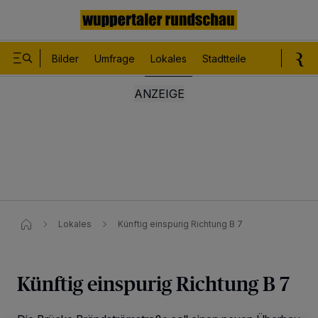
Bilder
Umfrage
Lokales
Stadtteile
Sport
Le
Lokales
Künftig einspurig Richtung B 7
Künftig einspurig Richtung B 7