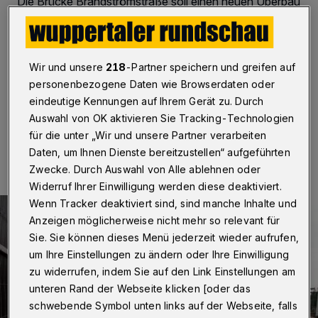
Die Brücke Brändströmstraße soll einen neuen Überbau
erhalten - aber nicht vor 2016. Bis dahin wird die
Brücke provisorisch einspurig auch für Autos
freigegeben. Der Verkehrsausschuss stimmt am 27.
November 2014 über diesen Vorschlag der Verwaltung
Wir und unsere
218
-Partner speichern und greifen auf
ab.
personenbezogene Daten wie Browserdaten oder
eindeutige Kennungen auf Ihrem Gerät zu. Durch
Auswahl von OK aktivieren Sie Tracking-Technologien
12.11.2014 , 18:27 Uhr
Eine Minute Lesezeit
für die unter „Wir und unsere Partner verarbeiten
Daten, um Ihnen Dienste bereitzustellen“ aufgeführten
Zwecke. Durch Auswahl von Alle ablehnen oder
Widerruf Ihrer Einwilligung werden diese deaktiviert.
Wenn Tracker deaktiviert sind, sind manche Inhalte und
Anzeigen möglicherweise nicht mehr so relevant für
Sie. Sie können dieses Menü jederzeit wieder aufrufen,
um Ihre Einstellungen zu ändern oder Ihre Einwilligung
zu widerrufen, indem Sie auf den Link Einstellungen am
unteren Rand der Webseite klicken [oder das
schwebende Symbol unten links auf der Webseite, falls