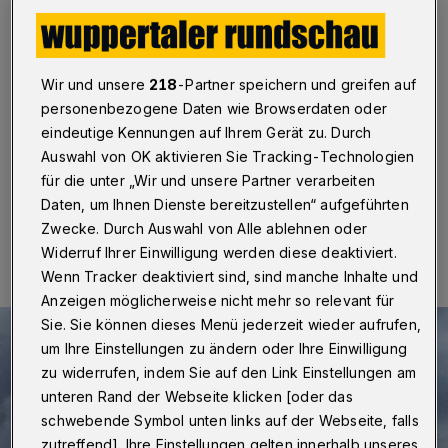
50.000 Euro?
Wuppertal
·
Die Wuppertaler Stadtwerke (WSW)
stellen im Rahmen ihres Klimafonds 50.000 Euro für
Wir und unsere
218
-Partner speichern und greifen auf
Sonderprojekte bereit. Über die Vergabe der Mittel
personenbezogene Daten wie Browserdaten oder
können Wuppertaler bis zum 31. März 2017
eindeutige Kennungen auf Ihrem Gerät zu. Durch
mitentscheiden.
Auswahl von OK aktivieren Sie Tracking-Technologien
für die unter „Wir und unsere Partner verarbeiten
Daten, um Ihnen Dienste bereitzustellen“ aufgeführten
08.03.2017 , 22:06 Uhr
Eine Minute Lesezeit
Zwecke. Durch Auswahl von Alle ablehnen oder
Widerruf Ihrer Einwilligung werden diese deaktiviert.
Wenn Tracker deaktiviert sind, sind manche Inhalte und
Anzeigen möglicherweise nicht mehr so relevant für
Sie. Sie können dieses Menü jederzeit wieder aufrufen,
um Ihre Einstellungen zu ändern oder Ihre Einwilligung
zu widerrufen, indem Sie auf den Link Einstellungen am
unteren Rand der Webseite klicken [oder das
schwebende Symbol unten links auf der Webseite, falls
zutreffend]. Ihre Einstellungen gelten innerhalb unseres