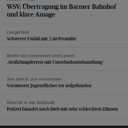
WSV: Übertragung im Barmer Bahnhof
und klare Ansage
Langerfeld
Schwerer Unfall mit 2,48 Promille
Schwerer Unfall mit 2,48 Promille
Briefe von Leserinnen und Lesern
„Stoßdämpfertest mit Unterbodenbehandlung“
„Stoßdämpfertest mit Unterbodenbehandlung“
Seit dem 8. Juli verschollen
Vermisster Jugendlicher tot aufgefunden
Vermisster Jugendlicher tot aufgefunden
Überfall in der Südstadt
Polizei fahndet nach Dieb mit sehr schlechten Zähnen
Polizei fahndet nach Dieb mit sehr schlechten Zähnen