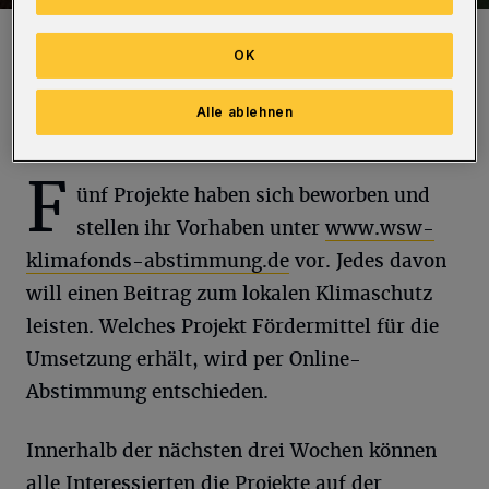
Symbolfoto.
OK
Foto: Rundschau
Alle ablehnen
F
ünf Projekte haben sich beworben und
stellen ihr Vorhaben unter
www.wsw-
klimafonds-abstimmung.de
vor. Jedes davon
will einen Beitrag zum lokalen Klimaschutz
leisten. Welches Projekt Fördermittel für die
Umsetzung erhält, wird per Online-
Abstimmung entschieden.
Innerhalb der nächsten drei Wochen können
alle Interessierten die Projekte auf der