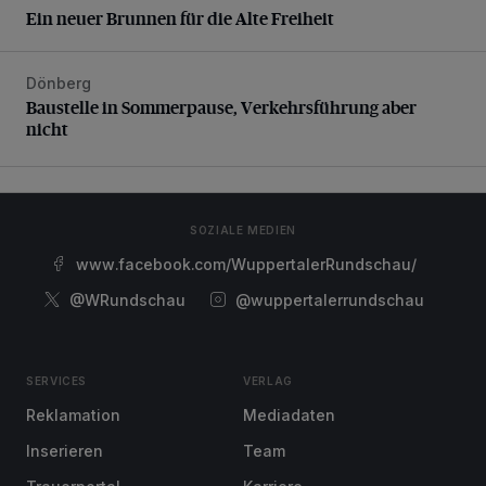
Ein neuer Brunnen für die Alte Freiheit
Dönberg
Baustelle in Sommerpause, Verkehrsführung aber nicht
Baustelle in Sommerpause, Verkehrsführung aber
nicht
SOZIALE MEDIEN
www.facebook.com/WuppertalerRundschau/
@WRundschau
@wuppertalerrundschau
SERVICES
VERLAG
Reklamation
Mediadaten
Inserieren
Team