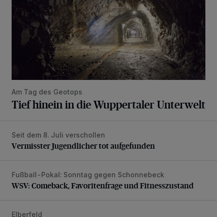
Am Tag des Geotops
Tief hinein in die Wuppertaler Unterwelt
Seit dem 8. Juli verschollen
Vermisster Jugendlicher tot aufgefunden
Vermisster Jugendlicher tot aufgefunden
Fußball-Pokal: Sonntag gegen Schonnebeck
WSV: Comeback, Favoritenfrage und Fitnesszustand
WSV: Comeback, Favoritenfrage und Fitnesszustand
Elberfeld
Ein neuer Brunnen für die Alte Freiheit