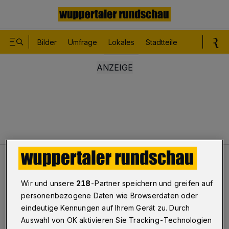
Bilder
Umfrage
Lokales
Stadtteile
Sport
Le
Lokales
Keine Erdgas-Tankstelle mehr
Wir und unsere
218
-Partner speichern und greifen auf
Im Wuppertaler Westen
personenbezogene Daten wie Browserdaten oder
Keine Erdgas-Tankstelle mehr
eindeutige Kennungen auf Ihrem Gerät zu. Durch
Auswahl von OK aktivieren Sie Tracking-Technologien