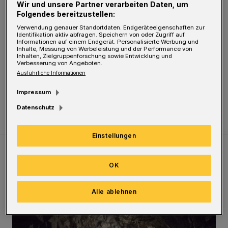
die Zapfsäule an der Märkischen Straße zur
Wir und unsere Partner verarbeiten Daten, um
Folgendes bereitzustellen:
Verfügung", so die WSW.
Verwendung genauer Standortdaten. Endgeräteeigenschaften zur
Identifikation aktiv abfragen. Speichern von oder Zugriff auf
Informationen auf einem Endgerät. Personalisierte Werbung und
Das Unternehmen prüft nach eigenen Angaben
Inhalte, Messung von Werbeleistung und der Performance von
Inhalten, Zielgruppenforschung sowie Entwicklung und
nun, ob "an einem anderen Ort im
Verbesserung von Angeboten.
Ausführliche Informationen
Wuppertaler Westen" eine entsprechende
Zapfsäule installiert werden kann.
Impressum
Datenschutz
Einstellungen
Meistgelesen
Neueste Artikel
Zum Thema
OK
Tief hinein in die Wuppertaler Unterwelt
Alle ablehnen