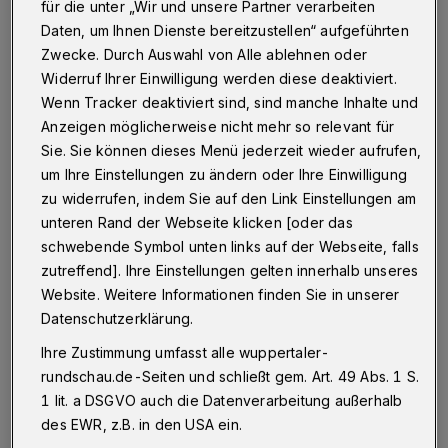
für die unter „Wir und unsere Partner verarbeiten
Wuppertal
·
Die Wuppertaler Stadtwerke (WSW)
Daten, um Ihnen Dienste bereitzustellen“ aufgeführten
schließen ihre Erdgas-Station an der Friedrich-Ebert-
Zwecke. Durch Auswahl von Alle ablehnen oder
Straße. Grund seien "Differenzen in der
Zusammenarbeit" mit dem Betreiber der Esso-
Widerruf Ihrer Einwilligung werden diese deaktiviert.
Tankstelle.
Wenn Tracker deaktiviert sind, sind manche Inhalte und
Anzeigen möglicherweise nicht mehr so relevant für
Sie. Sie können dieses Menü jederzeit wieder aufrufen,
um Ihre Einstellungen zu ändern oder Ihre Einwilligung
11.11.2016 , 11:49 Uhr
Eine Minute Lesezeit
zu widerrufen, indem Sie auf den Link Einstellungen am
unteren Rand der Webseite klicken [oder das
schwebende Symbol unten links auf der Webseite, falls
zutreffend]. Ihre Einstellungen gelten innerhalb unseres
Website. Weitere Informationen finden Sie in unserer
Datenschutzerklärung.
Ihre Zustimmung umfasst alle wuppertaler-
"Die bedauerliche Folge ist, dass ab dem 15.
rundschau.de-Seiten und schließt gem. Art. 49 Abs. 1 S.
November dort kein Erdgas mehr getankt
1 lit. a DSGVO auch die Datenverarbeitung außerhalb
des EWR, z.B. in den USA ein.
werden kann. Damit steht zunächst nur noch