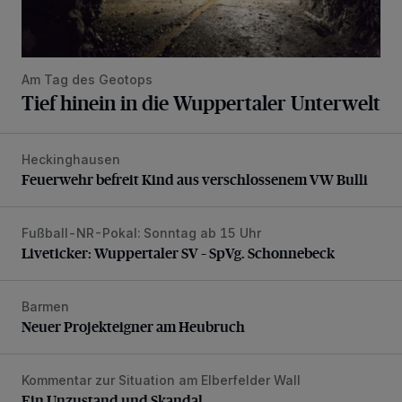
Am Tag des Geotops
Tief hinein in die Wuppertaler Unterwelt
Heckinghausen
Feuerwehr befreit Kind aus verschlossenem VW Bulli
Feuerwehr befreit Kind aus verschlossenem VW Bulli
Fußball-NR-Pokal: Sonntag ab 15 Uhr
Liveticker: Wuppertaler SV – SpVg. Schonnebeck
Liveticker: Wuppertaler SV – SpVg. Schonnebeck
Barmen
Neuer Projekteigner am Heubruch
Neuer Projekteigner am Heubruch
Kommentar zur Situation am Elberfelder Wall
Ein Unzustand und Skandal
Ein Unzustand und Skandal