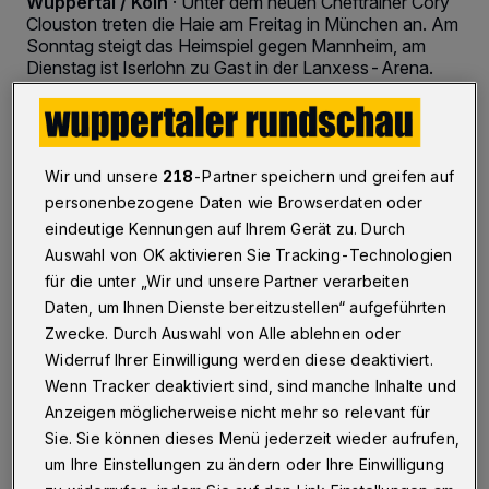
Wuppertal / Köln
·
Unter dem neuen Cheftrainer Cory
Clouston treten die Haie am Freitag in München an. Am
Sonntag steigt das Heimspiel gegen Mannheim, am
Dienstag ist Iserlohn zu Gast in der Lanxess-Arena.
22.01.2016 , 14:31 Uhr
2 Minuten Lesezeit
Wir und unsere
218
-Partner speichern und greifen auf
personenbezogene Daten wie Browserdaten oder
eindeutige Kennungen auf Ihrem Gerät zu. Durch
Auswahl von OK aktivieren Sie Tracking-Technologien
für die unter „Wir und unsere Partner verarbeiten
Daten, um Ihnen Dienste bereitzustellen“ aufgeführten
Zwecke. Durch Auswahl von Alle ablehnen oder
M
it Headcoach Cory Clouston wollen die
Widerruf Ihrer Einwilligung werden diese deaktiviert.
Wenn Tracker deaktiviert sind, sind manche Inhalte und
Kölner Haie in die Erfolgsspur
Anzeigen möglicherweise nicht mehr so relevant für
zurückkehren. Gelegenheit dazu hat das Team
Sie. Sie können dieses Menü jederzeit wieder aufrufen,
in drei DEL-Spielen innerhalb der nächsten
um Ihre Einstellungen zu ändern oder Ihre Einwilligung