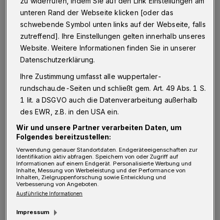
fünf Tage. Am Freitaggastiert der KEC beim
zu widerrufen, indem Sie auf den Link Einstellungen am
unteren Rand der Webseite klicken [oder das
EHC Red Bull München (19:30 Uhr). Zwei Tage
schwebende Symbol unten links auf der Webseite, falls
später steigt am Sonntag in der Lanxess-
zutreffend]. Ihre Einstellungen gelten innerhalb unseres
Arena der Klassiker gegen die Adler Mannheim
Website. Weitere Informationen finden Sie in unserer
(16:30 Uhr). Am Dienstag sind dann die
Datenschutzerklärung.
Iserlohn Roosters zu Gast in der Domstadt
Ihre Zustimmung umfasst alle wuppertaler-
rundschau.de-Seiten und schließt gem. Art. 49 Abs. 1 S.
(19:30 Uhr).
1 lit. a DSGVO auch die Datenverarbeitung außerhalb
des EWR, z.B. in den USA ein.
Erstmals wird Cory Clouston am Freitag in
Wir und unsere Partner verarbeiten Daten, um
München hinter der Haie-Bande stehen. Die
Folgendes bereitzustellen:
Red Bulls gehen mit einer ausgeglichenen
Verwendung genauer Standortdaten. Endgeräteeigenschaften zur
Identifikation aktiv abfragen. Speichern von oder Zugriff auf
Bilanz aus den letzten sechs Auftritten ins
Informationen auf einem Endgerät. Personalisierte Werbung und
Inhalte, Messung von Werbeleistung und der Performance von
DEL-Wochenende, verließen das Eis je drei
Inhalten, Zielgruppenforschung sowie Entwicklung und
Verbesserung von Angeboten.
Mal als Sieger und Verlierer. Die beiden
Ausführliche Informationen
bisherigen Duelle zwischen KEC und EHC
Impressum
konnten die Haie mit 3:2 n.P. in Köln und 2:1 in