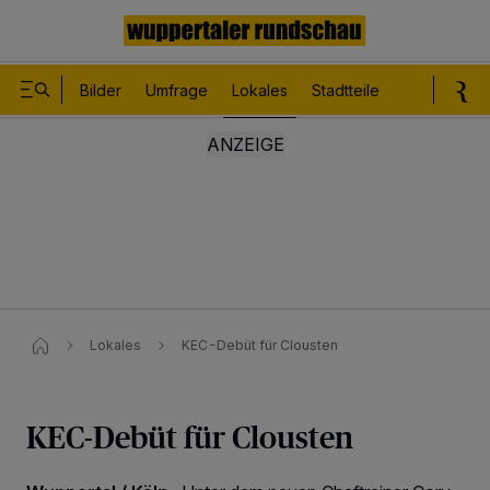
Bilder
Umfrage
Lokales
Stadtteile
Sport
Le
Lokales
KEC-Debüt für Clousten
KEC-Debüt für Clousten