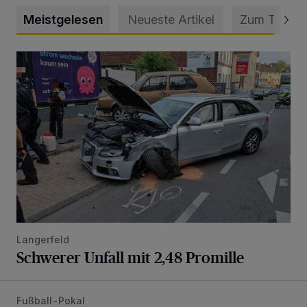
Meistgelesen
Neueste Artikel
Zum Thema
Schwerer Unfall mit 2,48 Promille
Langerfeld
Schwerer Unfall mit 2,48 Promille
Fußball-Pokal
WSV: Übertragung im Barmer Bahnhof und klare Ansage