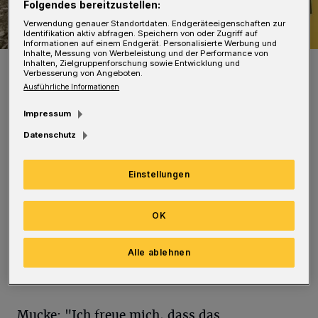
Folgendes bereitzustellen:
Verwendung genauer Standortdaten. Endgeräteeigenschaften zur
Identifikation aktiv abfragen. Speichern von oder Zugriff auf
Informationen auf einem Endgerät. Personalisierte Werbung und
Inhalte, Messung von Werbeleistung und der Performance von
Oberbürgermeister Andreas Mucke, Einrichtungshauschefin
Inhalten, Zielgruppenforschung sowie Entwicklung und
Susanne Schweitzer und IKEA-Expansionschef Johannes Ferber
Verbesserung von Angeboten.
(v.li.).
Ausführliche Informationen
Foto: IKEA
Impressum
Datenschutz
Einstellungen
I
KEA investiert nach eigenen Angaben rund
85 Millionen Euro. Das Haus soll im
OK
Spätsommer mit insgesamt etwa 250
Alle ablehnen
Mitarbeiterinnen und Mitarbeiter eröffnet
werden.
Mucke: "Ich freue mich, dass das