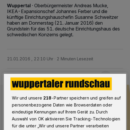
Wuppertal
·
Oberbürgermeister Andreas Mucke,
IKEA-Expansionschef Johannes Ferber und die
künftige Einrichtungshauschefin Susanne Schweitzer
haben am Donnerstag (21. Januar 2016) den
Grundstein für das 51. deutsche Einrichtungshaus des
schwedischen Konzerns gelegt.
21.01.2016 , 22:10 Uhr
2 Minuten Lesezeit
Wir und unsere
218
-Partner speichern und greifen auf
personenbezogene Daten wie Browserdaten oder
eindeutige Kennungen auf Ihrem Gerät zu. Durch
Auswahl von OK aktivieren Sie Tracking-Technologien
für die unter „Wir und unsere Partner verarbeiten