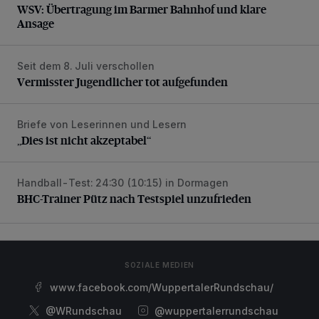
WSV: Übertragung im Barmer Bahnhof und klare
Ansage
Seit dem 8. Juli verschollen
Vermisster Jugendlicher tot aufgefunden
Vermisster Jugendlicher tot aufgefunden
Briefe von Leserinnen und Lesern
„Dies ist nicht akzeptabel“
„Dies ist nicht akzeptabel“
Handball-Test: 24:30 (10:15) in Dormagen
BHC-Trainer Pütz nach Testspiel unzufrieden
BHC-Trainer Pütz nach Testspiel unzufrieden
SOZIALE MEDIEN
www.facebook.com/WuppertalerRundschau/
@WRundschau
@wuppertalerrundschau