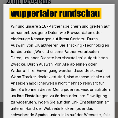
zum Ergebnis
Wuppertal
·
Was ist ein Corona Schnelltest, was ein
PCR-Test? Wie wird ein Test richtig durchgeführt? Und
was passiert hinter den Kulissen in einem Labor? In
Wir und unsere
218
-Partner speichern und greifen auf
einer neuen Videoreihe der Wuppertaler Junior Uni für
personenbezogene Daten wie Browserdaten oder
das Bergische Land – bestehend aus drei Kurzvideos -
eindeutige Kennungen auf Ihrem Gerät zu. Durch
erhalten Kinder, Jugendliche und junge Erwachsene
Auswahl von OK aktivieren Sie Tracking-Technologien
wichtige Informationen über die korrekte Durchführung
eines Corona-Tests, die Unterschiede der
für die unter „Wir und unsere Partner verarbeiten
verschiedenen Testverfahren und die Abläufe im Labor.
Daten, um Ihnen Dienste bereitzustellen“ aufgeführten
Zwecke. Durch Auswahl von Alle ablehnen oder
Widerruf Ihrer Einwilligung werden diese deaktiviert.
Wenn Tracker deaktiviert sind, sind manche Inhalte und
22.03.2021 , 12:00 Uhr
Eine Minute Lesezeit
Anzeigen möglicherweise nicht mehr so relevant für
Sie. Sie können dieses Menü jederzeit wieder aufrufen,
um Ihre Einstellungen zu ändern oder Ihre Einwilligung
zu widerrufen, indem Sie auf den Link Einstellungen am
unteren Rand der Webseite klicken [oder das
schwebende Symbol unten links auf der Webseite, falls