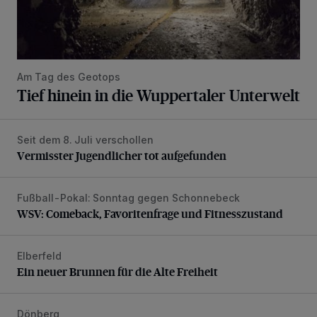
Am Tag des Geotops
Tief hinein in die Wuppertaler Unterwelt
Seit dem 8. Juli verschollen
Vermisster Jugendlicher tot aufgefunden
Vermisster Jugendlicher tot aufgefunden
Fußball-Pokal: Sonntag gegen Schonnebeck
WSV: Comeback, Favoritenfrage und Fitnesszustand
WSV: Comeback, Favoritenfrage und Fitnesszustand
Elberfeld
Ein neuer Brunnen für die Alte Freiheit
Ein neuer Brunnen für die Alte Freiheit
Dönberg
Baustelle in Sommerpause, Verkehrsführung aber nicht