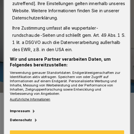
zutreffend]. Ihre Einstellungen gelten innerhalb unseres
Website. Weitere Informationen finden Sie in unserer
Datenschutzerklärung.
Ihre Zustimmung umfasst alle wuppertaler-
rundschau.de-Seiten und schließt gem. Art. 49 Abs. 1 S.
1 lit. a DSGVO auch die Datenverarbeitung außerhalb
des EWR, z.B. in den USA ein.
Wir und unsere Partner verarbeiten Daten, um
Folgendes bereitzustellen:
Verwendung genauer Standortdaten. Endgeräteeigenschaften zur
Identifikation aktiv abfragen. Speichern von oder Zugriff auf
Informationen auf einem Endgerät. Personalisierte Werbung und
Inhalte, Messung von Werbeleistung und der Performance von
Inhalten, Zielgruppenforschung sowie Entwicklung und
Verbesserung von Angeboten.
Den Weg vom Corona-Test bis zum Ergebnis im Labor zeigt die
Ausführliche Informationen
neue Videoreihe der Junior Uni anschaulich für Kinder, Jugendliche
und junge Erwachsene.
Impressum
Foto: Junior Uni
Datenschutz