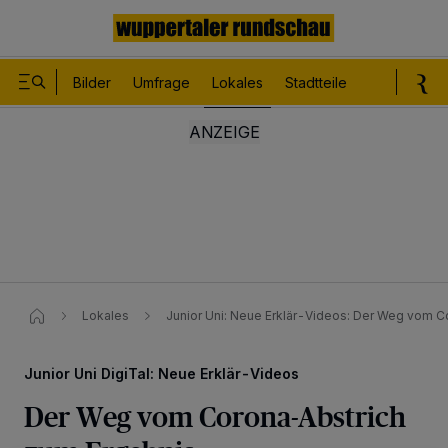
Bilder
Umfrage
Lokales
Stadtteile
Sport
Le
Lokales
Junior Uni: Neue Erklär-Videos: Der Weg vom 
Junior Uni DigiTal: Neue Erklär-Videos
Der Weg vom Corona-Abstrich