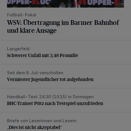
Fußball-Pokal
WSV: Übertragung im Barmer Bahnhof
und klare Ansage
Langerfeld
Schwerer Unfall mit 2,48 Promille
Schwerer Unfall mit 2,48 Promille
Seit dem 8. Juli verschollen
Vermisster Jugendlicher tot aufgefunden
Vermisster Jugendlicher tot aufgefunden
Handball-Test: 24:30 (10:15) in Dormagen
BHC-Trainer Pütz nach Testspiel unzufrieden
BHC-Trainer Pütz nach Testspiel unzufrieden
Briefe von Leserinnen und Lesern
„Dies ist nicht akzeptabel“
„Dies ist nicht akzeptabel“