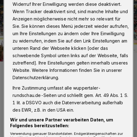
Widerruf Ihrer Einwilligung werden diese deaktiviert.
Wenn Tracker deaktiviert sind, sind manche Inhalte und
Anzeigen möglicherweise nicht mehr so relevant für
Sie. Sie können dieses Menü jederzeit wieder aufrufen,
um Ihre Einstellungen zu ändern oder Ihre Einwilligung
zu widerrufen, indem Sie auf den Link Einstellungen am
unteren Rand der Webseite klicken [oder das
schwebende Symbol unten links auf der Webseite, falls
zutreffend]. Ihre Einstellungen gelten innerhalb unseres
Die Haie erwarten gegen Straubing mehr als 10.000 Zuschauer.
Website. Weitere Informationen finden Sie in unserer
Foto: Selbstgemacht / Wikipedia
Datenschutzerklärung.
Ihre Zustimmung umfasst alle wuppertaler-
rundschau.de-Seiten und schließt gem. Art. 49 Abs. 1 S.
1 lit. a DSGVO auch die Datenverarbeitung außerhalb
des EWR, z.B. in den USA ein.
Von Marcus Jensen
Wir und unsere Partner verarbeiten Daten, um
Folgendes bereitzustellen:
W
ohl nur dieser Umstand hat
Verwendung genauer Standortdaten. Endgeräteeigenschaften zur