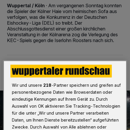
Wuppertal / Köln
·
Am vergangenen Sonntag konnten
die Spieler der Kölner Haie vom heimischen Sofa aus
verfolgen, was die Konkurrenz in der Deutschen
Eishockey-Liga (DEL) so treibt. Der
Abschlussgottesdienst einer großen kirchlichen
Veranstaltung in der Kölnarena zog die Verlegung des
KEC-Spiels gegen die Iserlohn Roosters nach sich.
24.09.2015 , 21:36 Uhr
2 Minuten Lesezeit
Wir und unsere
218
-Partner speichern und greifen auf
personenbezogene Daten wie Browserdaten oder
eindeutige Kennungen auf Ihrem Gerät zu. Durch
Auswahl von OK aktivieren Sie Tracking-Technologien
für die unter „Wir und unsere Partner verarbeiten
Daten, um Ihnen Dienste bereitzustellen“ aufgeführten
Zwecke. Durch Auswahl von Alle ablehnen oder