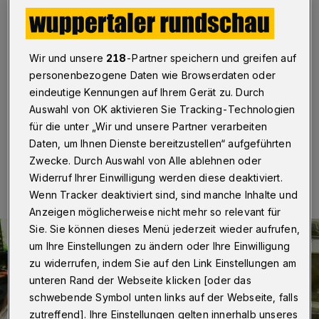
Wuppertaler Firma
Wuppertal
·
Die Bergische IHK hat bisher rund
390.000 Euro an Zuwendungen aus ihrem
Wir und unsere
218
-Partner speichern und greifen auf
Hochwasserfonds ausgezahlt. Damit konnte 25 von
personenbezogene Daten wie Browserdaten oder
der Flut betroffenen Unternehmen aus Wuppertal,
eindeutige Kennungen auf Ihrem Gerät zu. Durch
Solingen und Remscheid geholfen werden.
Auswahl von OK aktivieren Sie Tracking-Technologien
für die unter „Wir und unsere Partner verarbeiten
Daten, um Ihnen Dienste bereitzustellen“ aufgeführten
03.09.2021 , 07:00 Uhr
Eine Minute Lesezeit
Zwecke. Durch Auswahl von Alle ablehnen oder
Widerruf Ihrer Einwilligung werden diese deaktiviert.
Wenn Tracker deaktiviert sind, sind manche Inhalte und
Anzeigen möglicherweise nicht mehr so relevant für
Sie. Sie können dieses Menü jederzeit wieder aufrufen,
um Ihre Einstellungen zu ändern oder Ihre Einwilligung
zu widerrufen, indem Sie auf den Link Einstellungen am
unteren Rand der Webseite klicken [oder das
schwebende Symbol unten links auf der Webseite, falls
zutreffend]. Ihre Einstellungen gelten innerhalb unseres