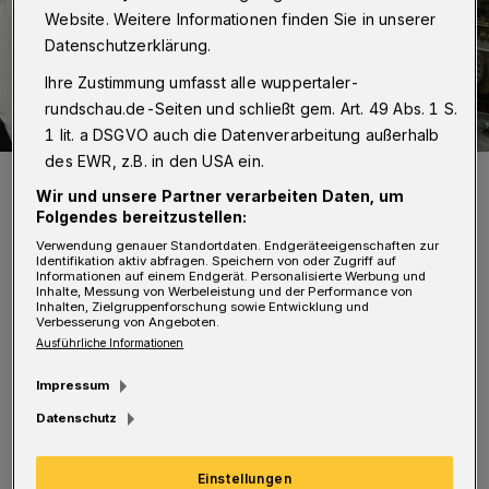
Website. Weitere Informationen finden Sie in unserer
Datenschutzerklärung.
Ihre Zustimmung umfasst alle wuppertaler-
rundschau.de-Seiten und schließt gem. Art. 49 Abs. 1 S.
1 lit. a DSGVO auch die Datenverarbeitung außerhalb
des EWR, z.B. in den USA ein.
Von li.: Dr. Daria Stottrop (IHK), Marco Brenner, Stefanie Jöcker und
Oliver Kaufhold (IHK).
Wir und unsere Partner verarbeiten Daten, um
Foto: Andreas Fischer
Folgendes bereitzustellen:
Verwendung genauer Standortdaten. Endgeräteeigenschaften zur
Identifikation aktiv abfragen. Speichern von oder Zugriff auf
Informationen auf einem Endgerät. Personalisierte Werbung und
Inhalte, Messung von Werbeleistung und der Performance von
Inhalten, Zielgruppenforschung sowie Entwicklung und
Verbesserung von Angeboten.
A
Ausführliche Informationen
us den Händen von IHK-Bereichsleiterin
Dr. Daria Stottrop sowie IHK-Referent
Impressum
Oliver Kaufhold erhielt nunmehr Marco
Datenschutz
Brenner, Geschäftsführer der Edmund Czasch
Einstellungen
GmbH in Wuppertal, einen Scheck über 10.000