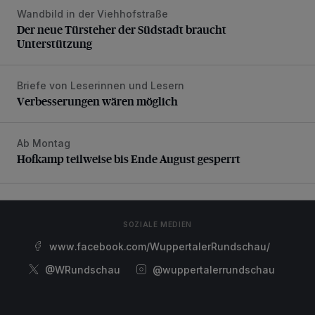
Wandbild in der Viehhofstraße
Der neue Türsteher der Südstadt braucht Unterstützung
Der neue Türsteher der Südstadt braucht
Unterstützung
Briefe von Leserinnen und Lesern
Verbesserungen wären möglich
Verbesserungen wären möglich
Ab Montag
Hofkamp teilweise bis Ende August gesperrt
Hofkamp teilweise bis Ende August gesperrt
SOZIALE MEDIEN
www.facebook.com/WuppertalerRundschau/
@WRundschau
@wuppertalerrundschau