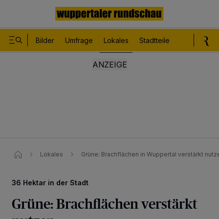
Bilder
Umfrage
Lokales
Stadtteile
Sport
Le
Lokales
Grüne: Brachflächen in Wuppertal verstärkt nutz
36 Hektar in der Stadt
Grüne: Brachflächen verstärkt