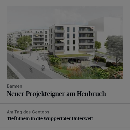
Neuer Projekteigner am Heubruch
Barmen
Neuer Projekteigner am Heubruch
Am Tag des Geotops
Tief hinein in die Wuppertaler Unterwelt
Tief hinein in die Wuppertaler Unterwelt