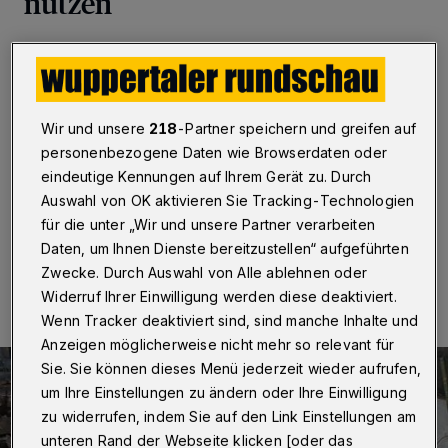
nutzen
Wuppertal
·
In Wuppertal gibt es Brachflächen und so
genannte Wiedernutzungspotentiale von rund 36
Hektar (360.000 Quadratmeter). Das geht aus einer
Anfrage der Grünen hervor, die die Verwaltung im
Wir und unsere
218
-Partner speichern und greifen auf
Ausschuss für Stadtentwicklung und Bauen
personenbezogene Daten wie Browserdaten oder
beantwortet hat. Es handelt sich um Leerstände von
Gewerbe, Schrottimmobilien und Brachflächen.
eindeutige Kennungen auf Ihrem Gerät zu. Durch
Auswahl von OK aktivieren Sie Tracking-Technologien
für die unter „Wir und unsere Partner verarbeiten
Daten, um Ihnen Dienste bereitzustellen“ aufgeführten
02.09.2023 , 18:30 Uhr
Eine Minute Lesezeit
Zwecke. Durch Auswahl von Alle ablehnen oder
Widerruf Ihrer Einwilligung werden diese deaktiviert.
Wenn Tracker deaktiviert sind, sind manche Inhalte und
Anzeigen möglicherweise nicht mehr so relevant für
Sie. Sie können dieses Menü jederzeit wieder aufrufen,
um Ihre Einstellungen zu ändern oder Ihre Einwilligung
zu widerrufen, indem Sie auf den Link Einstellungen am
unteren Rand der Webseite klicken [oder das