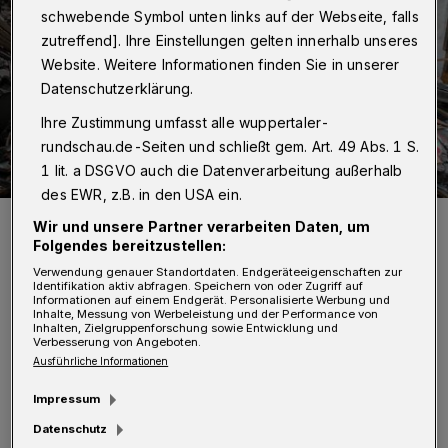
schwebende Symbol unten links auf der Webseite, falls
zutreffend]. Ihre Einstellungen gelten innerhalb unseres
Website. Weitere Informationen finden Sie in unserer
Datenschutzerklärung.
Ihre Zustimmung umfasst alle wuppertaler-
rundschau.de-Seiten und schließt gem. Art. 49 Abs. 1 S.
1 lit. a DSGVO auch die Datenverarbeitung außerhalb
des EWR, z.B. in den USA ein.
Abriss einer Schrottimmobilie an der Wittener Straße im Jahr 2020.
Wir und unsere Partner verarbeiten Daten, um
Foto: Christoph Petersen
Folgendes bereitzustellen:
Verwendung genauer Standortdaten. Endgeräteeigenschaften zur
Identifikation aktiv abfragen. Speichern von oder Zugriff auf
Informationen auf einem Endgerät. Personalisierte Werbung und
Inhalte, Messung von Werbeleistung und der Performance von
Inhalten, Zielgruppenforschung sowie Entwicklung und
Verbesserung von Angeboten.
Ausführliche Informationen
„Das ist ein riesiges Potenzial, das ungenutzt
vorhanden ist und für den großen Bedarf an
Impressum
Gewerbeflächen revitalisiert werden muss. Da
Datenschutz