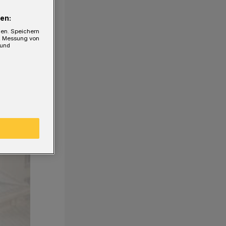
en:
gen. Speichern
e, Messung von
 und