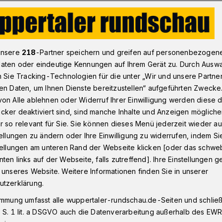
lizeipräsidenten zum Gespräch
unsere
218
-Partner speichern und greifen auf personenbezogen
aten oder eindeutige Kennungen auf Ihrem Gerät zu. Durch Ausw
n Sie Tracking-Technologien für die unter „Wir und unsere Partne
en Daten, um Ihnen Dienste bereitzustellen“ aufgeführten Zwecke
 Polizeipräsidenten
on Alle ablehnen oder Widerruf Ihrer Einwilligung werden diese de
cker deaktiviert sind, sind manche Inhalte und Anzeigen möglich
ch
r so relevant für Sie. Sie können dieses Menü jederzeit wieder au
tellungen zu ändern oder Ihre Einwilligung zu widerrufen, indem Si
stellungen am unteren Rand der Webseite klicken [oder das schw
ten links auf der Webseite, falls zutreffend]. Ihre Einstellungen g
 Brief kritisiert die Ratsfraktion der
 unseres Website. Weitere Informationen finden Sie in unserer
uppertaler Polizei um die Genehmigung
utzerklärung.
ten" und deren Folgen am Samstag (16.
immung umfasst alle wuppertaler-rundschau.de-Seiten und schließt
Polizeipräsidenten um ein Gespräch mit der
 S. 1 lit. a DSGVO auch die Datenverarbeitung außerhalb des EWR, 