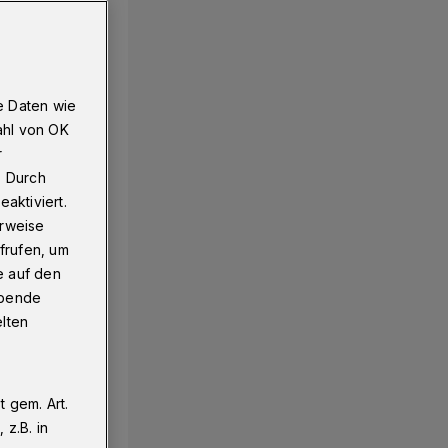
e Daten wie
ahl von OK
r
. Durch
aktiviert.
erweise
frufen, um
e auf den
ebende
elten
 gem. Art.
z.B. in