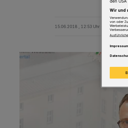
den USA 
Wir und 
Verwendung
von oder Zu
Werbeleist
15.06.2018 , 12:53 Uhr
3 Minuten Le
Verbesseru
Ausführliche
Impressu
Datenschu
E