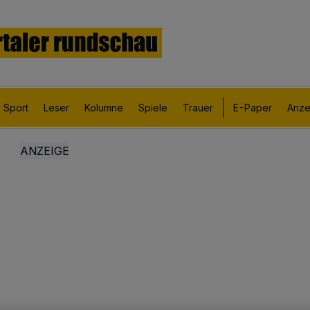
Sport
Leser
Kolumne
Spiele
Trauer
E-Paper
Anze