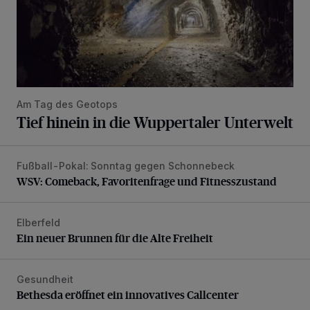
Am Tag des Geotops
Tief hinein in die Wuppertaler Unterwelt
Fußball-Pokal: Sonntag gegen Schonnebeck
WSV: Comeback, Favoritenfrage und Fitnesszustand
WSV: Comeback, Favoritenfrage und Fitnesszustand
Elberfeld
Ein neuer Brunnen für die Alte Freiheit
Ein neuer Brunnen für die Alte Freiheit
Gesundheit
Bethesda eröffnet ein innovatives Callcenter
Bethesda eröffnet ein innovatives Callcenter