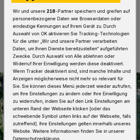
Wuppertal
·
Die Bergische Velo und „WuppaCrossa“
Wir und unsere
218
-Partner speichern und greifen auf
laden anlässlich der Radmesse zum „Gravelride“ durchs
Bergische Land ein.
personenbezogene Daten wie Browserdaten oder
eindeutige Kennungen auf Ihrem Gerät zu. Durch
Auswahl von OK aktivieren Sie Tracking-Technologien
für die unter „Wir und unsere Partner verarbeiten
28.03.2019 , 13:00 Uhr
Eine Minute Lesezeit
Daten, um Ihnen Dienste bereitzustellen“ aufgeführten
Zwecke. Durch Auswahl von Alle ablehnen oder
Widerruf Ihrer Einwilligung werden diese deaktiviert.
Wenn Tracker deaktiviert sind, sind manche Inhalte und
Anzeigen möglicherweise nicht mehr so relevant für
Sie. Sie können dieses Menü jederzeit wieder aufrufen,
um Ihre Einstellungen zu ändern oder Ihre Einwilligung
zu widerrufen, indem Sie auf den Link Einstellungen am
unteren Rand der Webseite klicken [oder das
schwebende Symbol unten links auf der Webseite, falls
zutreffend]. Ihre Einstellungen gelten innerhalb unseres
Website. Weitere Informationen finden Sie in unserer
Datenschutzerklärung.