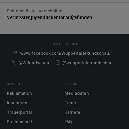
Seit dem 8. Juli verschollen
Vermisster Jugendlicher tot aufgefunden
Vermisster Jugendlicher tot aufgefunden
SOZIALE MEDIEN
www.facebook.com/WuppertalerRundschau/
@WRundschau
@wuppertalerrundschau
SERVICES
VERLAG
Reklamation
Mediadaten
Inserieren
Team
Trauerportal
Karriere
Stellenmarkt
FAQ