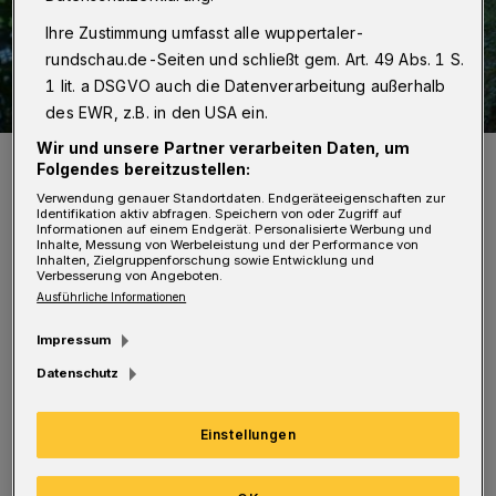
Ihre Zustimmung umfasst alle wuppertaler-
rundschau.de-Seiten und schließt gem. Art. 49 Abs. 1 S.
1 lit. a DSGVO auch die Datenverarbeitung außerhalb
des EWR, z.B. in den USA ein.
Wir und unsere Partner verarbeiten Daten, um
Gemeinsam 60 Kilometer durchs Bergische radeln.
Folgendes bereitzustellen:
Foto: Jan Gathmann
Verwendung genauer Standortdaten. Endgeräteeigenschaften zur
Identifikation aktiv abfragen. Speichern von oder Zugriff auf
Informationen auf einem Endgerät. Personalisierte Werbung und
Inhalte, Messung von Werbeleistung und der Performance von
Inhalten, Zielgruppenforschung sowie Entwicklung und
Verbesserung von Angeboten.
Ausführliche Informationen
„Gravelride“ ist eine Fahrradtour für
Impressum
geländegängige Fahrräder, die ohne Probleme
Datenschutz
durch unwegsames Gelände rollen können. Ob
sportlich oder gemütlich, beim Gravelride zur
Einstellungen
Velo wird in einer Schleife über 60 Kilometer
über befestigte Wege und unbefestigte