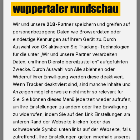
Wuppertal
·
Frauen in Führungspositionen der
städtischen Tochtergesellschaften— ja schon, aber
nicht so. So lässt sich zusammenfassen, wie der
Wir und unsere
218
-Partner speichern und greifen auf
entsprechende Antrag der Grünen am Montag (4. Juli
personenbezogene Daten wie Browserdaten oder
2016) im Rat diskutiert wurde.
eindeutige Kennungen auf Ihrem Gerät zu. Durch
Auswahl von OK aktivieren Sie Tracking-Technologien
für die unter „Wir und unsere Partner verarbeiten
Daten, um Ihnen Dienste bereitzustellen“ aufgeführten
06.07.2016 , 19:21 Uhr
Eine Minute Lesezeit
Zwecke. Durch Auswahl von Alle ablehnen oder
Widerruf Ihrer Einwilligung werden diese deaktiviert.
Wenn Tracker deaktiviert sind, sind manche Inhalte und
Anzeigen möglicherweise nicht mehr so relevant für
Sie. Sie können dieses Menü jederzeit wieder aufrufen,
um Ihre Einstellungen zu ändern oder Ihre Einwilligung
zu widerrufen, indem Sie auf den Link Einstellungen am
Von Nicole Bolz
unteren Rand der Webseite klicken [oder das
schwebende Symbol unten links auf der Webseite, falls
zutreffend]. Ihre Einstellungen gelten innerhalb unseres
ieser sah unter anderem vor, konkrete