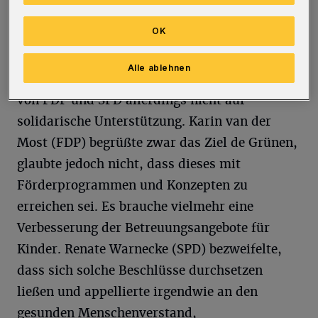
in die Tat umsetzen zu können, so Anja
OK
Liebert, Fraktionsvorsitzende der Grünen.
Alle ablehnen
Sie stieß damit bei ihren weiblichen Kollegen
von FDP und SPD allerdings nicht auf
solidarische Unterstützung. Karin van der
Most (FDP) begrüßte zwar das Ziel de Grünen,
glaubte jedoch nicht, dass dieses mit
Förderprogrammen und Konzepten zu
erreichen sei. Es brauche vielmehr eine
Verbesserung der Betreuungsangebote für
Kinder. Renate Warnecke (SPD) bezweifelte,
dass sich solche Beschlüsse durchsetzen
ließen und appellierte irgendwie an den
gesunden Menschenverstand,