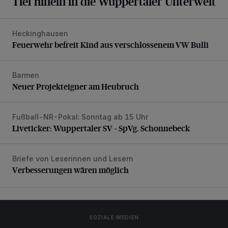
Tief hinein in die Wuppertaler Unterwelt
Heckinghausen
Feuerwehr befreit Kind aus verschlossenem VW Bulli
Feuerwehr befreit Kind aus verschlossenem VW Bulli
Barmen
Neuer Projekteigner am Heubruch
Neuer Projekteigner am Heubruch
Fußball-NR-Pokal: Sonntag ab 15 Uhr
Liveticker: Wuppertaler SV – SpVg. Schonnebeck
Liveticker: Wuppertaler SV – SpVg. Schonnebeck
Briefe von Leserinnen und Lesern
Verbesserungen wären möglich
Verbesserungen wären möglich
SOZIALE MEDIEN