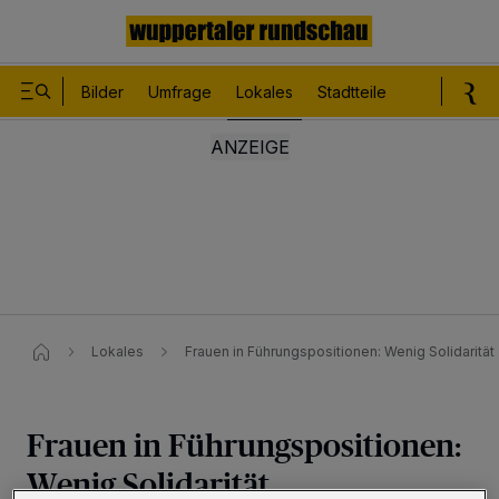
Bilder
Umfrage
Lokales
Stadtteile
Sport
Le
Lokales
Frauen in Führungspositionen: Wenig Solidarität
Frauen in Führungspositionen:
Wenig Solidarität