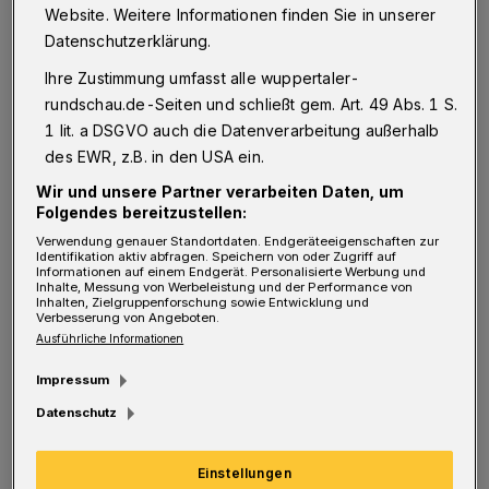
D
Website. Weitere Informationen finden Sie in unserer
Rahmenkonzepte zu entwickeln, mit
Datenschutzerklärung.
dem Ziel, die Zahl an Frauen auf allen
Ihre Zustimmung umfasst alle wuppertaler-
Leitungsebenen der Unternehmen deutlich zu
rundschau.de-Seiten und schließt gem. Art. 49 Abs. 1 S.
erhöhen, Förderprogramme für weiblichen
1 lit. a DSGVO auch die Datenverarbeitung außerhalb
Führungskräftenachwuchs in Form von
des EWR, z.B. in den USA ein.
Trainee- und Mentoring-Programmen zu
Wir und unsere Partner verarbeiten Daten, um
Folgendes bereitzustellen:
schaffen, die Frauen gezielt für eine Karriere
Verwendung genauer Standortdaten. Endgeräteeigenschaften zur
innerhalb der städtischen
Identifikation aktiv abfragen. Speichern von oder Zugriff auf
Informationen auf einem Endgerät. Personalisierte Werbung und
Tochterunternehmen sowie auf
Inhalte, Messung von Werbeleistung und der Performance von
Inhalten, Zielgruppenforschung sowie Entwicklung und
Verbesserung von Angeboten.
Führungspositionen vorbereiten. Zudem soll
Ausführliche Informationen
im städtischen Beteiligungsbericht über den
Impressum
Fortschritt der Frauenförderung in den
Datenschutz
einzelnen städtischen Tochtergesellschaften
berichtet werden. Mit diesen Maßnahme hoffe
Einstellungen
man, die "Sonntagsreden" von SPD und CDU