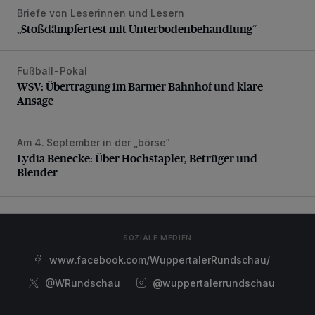
Briefe von Leserinnen und Lesern
„Stoßdämpfertest mit Unterbodenbehandlung“
„Stoßdämpfertest mit Unterbodenbehandlung“
Fußball-Pokal
WSV: Übertragung im Barmer Bahnhof und klare Ansage
WSV: Übertragung im Barmer Bahnhof und klare
Ansage
Am 4. September in der „börse“
Lydia Benecke: Über Hochstapler, Betrüger und Blender
Lydia Benecke: Über Hochstapler, Betrüger und
Blender
SOZIALE MEDIEN
www.facebook.com/WuppertalerRundschau/
@WRundschau
@wuppertalerrundschau