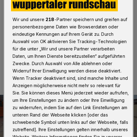
Wuppertal
·
Die Stadt Wuppertal wird auch die
Sporthalle Ronsdorf vorübergehend als Quartier für
Wir und unsere
218
-Partner speichern und greifen auf
Flüchtlinge nutzen. Das haben Oberbürgermeister Peter
personenbezogene Daten wie Browserdaten oder
Jung, Kämmerer Johannes Slawig, Sozialdezernent
eindeutige Kennungen auf Ihrem Gerät zu. Durch
Kühn und Gebeäudemanagement-Chef Karl-Uwe
Flunkert am Sonntagnachmittag (13.
Auswahl von OK aktivieren Sie Tracking-Technologien
für die unter „Wir und unsere Partner verarbeiten
Daten, um Ihnen Dienste bereitzustellen“ aufgeführten
Zwecke. Durch Auswahl von Alle ablehnen oder
13.09.2015 , 17:36 Uhr
Eine Minute Lesezeit
Widerruf Ihrer Einwilligung werden diese deaktiviert.
Wenn Tracker deaktiviert sind, sind manche Inhalte und
Anzeigen möglicherweise nicht mehr so relevant für
Sie. Sie können dieses Menü jederzeit wieder aufrufen,
um Ihre Einstellungen zu ändern oder Ihre Einwilligung
zu widerrufen, indem Sie auf den Link Einstellungen am
unteren Rand der Webseite klicken [oder das
schwebende Symbol unten links auf der Webseite, falls
zutreffend]. Ihre Einstellungen gelten innerhalb unseres
Website. Weitere Informationen finden Sie in unserer