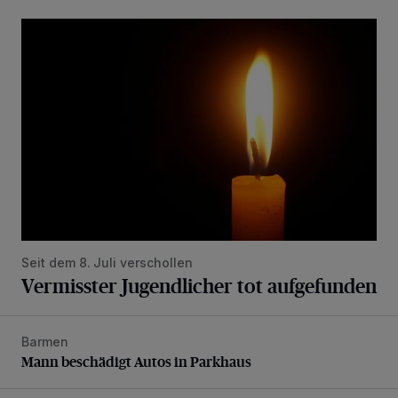
Vermisster Jugendlicher tot aufgefunden
Seit dem 8. Juli verschollen
Vermisster Jugendlicher tot aufgefunden
Barmen
Mann beschädigt Autos in Parkhaus
Mann beschädigt Autos in Parkhaus