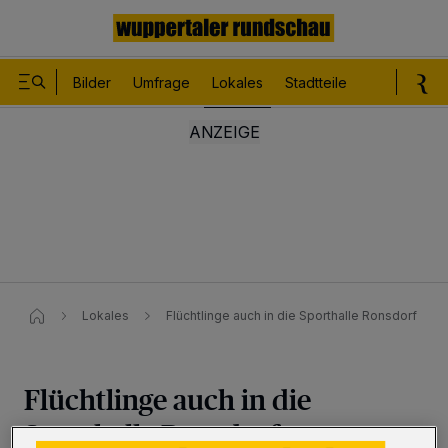
Bilder
Umfrage
Lokales
Stadtteile
Sport
Le
Lokales
Flüchtlinge auch in die Sporthalle Ronsdorf
Flüchtlinge auch in die
Sporthalle Ronsdorf