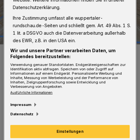
Datenschutzerklärung.
Ihre Zustimmung umfasst alle wuppertaler-
rundschau.de-Seiten und schließt gem. Art. 49 Abs. 1 S.
1 lit. a DSGVO auch die Datenverarbeitung außerhalb
des EWR, z.B. in den USA ein.
Wir und unsere Partner verarbeiten Daten, um
Die Sporthalle der Gesamtschule Ronsdorf.
Folgendes bereitzustellen:
Foto: Stadt Wuppertal
Verwendung genauer Standortdaten. Endgeräteeigenschaften zur
Identifikation aktiv abfragen. Speichern von oder Zugriff auf
Informationen auf einem Endgerät. Personalisierte Werbung und
Inhalte, Messung von Werbeleistung und der Performance von
Inhalten, Zielgruppenforschung sowie Entwicklung und
Verbesserung von Angeboten.
Ausführliche Informationen
Von Nicole Bolz und Jörn Koldehoff
Impressum
S
Datenschutz
eptember 2015) bekannt gegeben.
Einstellungen
Am Morgen hatte die Bezirksregierung der