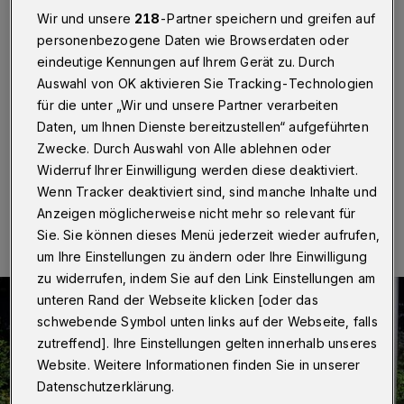
Unfall
Wir und unsere
218
-Partner speichern und greifen auf
personenbezogene Daten wie Browserdaten oder
Wuppertal
·
Eine 19-Jährige ist am Donnerstag (14.
eindeutige Kennungen auf Ihrem Gerät zu. Durch
Oktober 2021) gegen 23:35 Uhr auf der Nützenberger
Auswahl von OK aktivieren Sie Tracking-Technologien
Straße mit ihrem Pkw frontal gegen einen Baum
geprallt. Sie wollte sich offenbar zuvor eine
für die unter „Wir und unsere Partner verarbeiten
Polizeikontrolle entziehen.
Daten, um Ihnen Dienste bereitzustellen“ aufgeführten
Zwecke. Durch Auswahl von Alle ablehnen oder
Widerruf Ihrer Einwilligung werden diese deaktiviert.
Wenn Tracker deaktiviert sind, sind manche Inhalte und
15.10.2021 , 00:00 Uhr
Eine Minute Lesezeit
Anzeigen möglicherweise nicht mehr so relevant für
Sie. Sie können dieses Menü jederzeit wieder aufrufen,
um Ihre Einstellungen zu ändern oder Ihre Einwilligung
zu widerrufen, indem Sie auf den Link Einstellungen am
unteren Rand der Webseite klicken [oder das
schwebende Symbol unten links auf der Webseite, falls
zutreffend]. Ihre Einstellungen gelten innerhalb unseres
Website. Weitere Informationen finden Sie in unserer
Datenschutzerklärung.