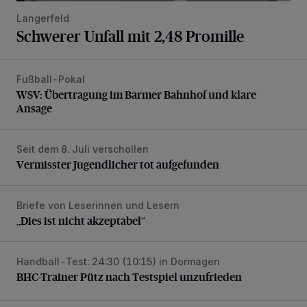
Langerfeld
Schwerer Unfall mit 2,48 Promille
Fußball-Pokal
WSV: Übertragung im Barmer Bahnhof und klare Ansage
WSV: Übertragung im Barmer Bahnhof und klare
Ansage
Seit dem 8. Juli verschollen
Vermisster Jugendlicher tot aufgefunden
Vermisster Jugendlicher tot aufgefunden
Briefe von Leserinnen und Lesern
„Dies ist nicht akzeptabel“
„Dies ist nicht akzeptabel“
Handball-Test: 24:30 (10:15) in Dormagen
BHC-Trainer Pütz nach Testspiel unzufrieden
BHC-Trainer Pütz nach Testspiel unzufrieden