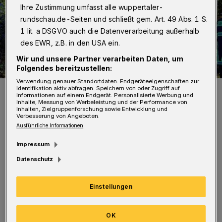
Ihre Zustimmung umfasst alle wuppertaler-
rundschau.de-Seiten und schließt gem. Art. 49 Abs. 1 S.
1 lit. a DSGVO auch die Datenverarbeitung außerhalb
des EWR, z.B. in den USA ein.
Wir und unsere Partner verarbeiten Daten, um
Folgendes bereitzustellen:
Verwendung genauer Standortdaten. Endgeräteeigenschaften zur
Der Wagen wurde erheblich beschädigt.
Identifikation aktiv abfragen. Speichern von oder Zugriff auf
Informationen auf einem Endgerät. Personalisierte Werbung und
Foto: Christoph Petersen
Inhalte, Messung von Werbeleistung und der Performance von
Inhalten, Zielgruppenforschung sowie Entwicklung und
Verbesserung von Angeboten.
Ausführliche Informationen
Impressum
Datenschutz
Der Wagen sollte auf der Friedrich-Ebert-
Straße angehalten werden, die Frau fuhr aber
Einstellungen
weiter. Der Hyundai kam kurz danach in einer
Linkskurve von der Fahrbahn ab. (
Bilder:
)
OK