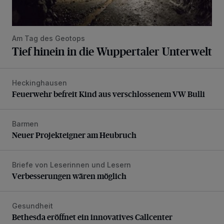
Am Tag des Geotops
Tief hinein in die Wuppertaler Unterwelt
Heckinghausen
Feuerwehr befreit Kind aus verschlossenem VW Bulli
Feuerwehr befreit Kind aus verschlossenem VW Bulli
Barmen
Neuer Projekteigner am Heubruch
Neuer Projekteigner am Heubruch
Briefe von Leserinnen und Lesern
Verbesserungen wären möglich
Verbesserungen wären möglich
Gesundheit
Bethesda eröffnet ein innovatives Callcenter
Bethesda eröffnet ein innovatives Callcenter