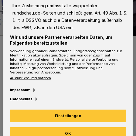
Ihre Zustimmung umfasst alle wuppertaler-
rundschau.de-Seiten und schließt gem. Art. 49 Abs. 1 S.
1 lit. a DSGVO auch die Datenverarbeitung außerhalb
des EWR, z.B. in den USA ein.
Wir und unsere Partner verarbeiten Daten, um
Das Gebäude wurde erheblich beschädigt.
Folgendes bereitzustellen:
Foto: Christoph Petersen
Verwendung genauer Standortdaten. Endgeräteeigenschaften zur
Identifikation aktiv abfragen. Speichern von oder Zugriff auf
Informationen auf einem Endgerät. Personalisierte Werbung und
Inhalte, Messung von Werbeleistung und der Performance von
Inhalten, Zielgruppenforschung sowie Entwicklung und
Verbesserung von Angeboten.
Ausführliche Informationen
Die Flammen griffen rasch auf das Dach über.
Impressum
Die Feuerwehr agierte vom Boden aus mit
Datenschutz
zwei Strahlrohren sowie über eine Drehleiter.
Der Brand konnte auf diese Weise schnell
Einstellungen
eingedämmt werden. Allerdings waren
umfangreiche Nachlöscharbeiten notwendig.
OK