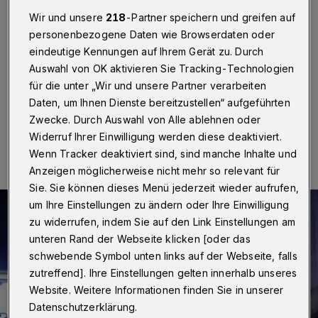
Discounters
Wir und unsere
218
-Partner speichern und greifen auf
personenbezogene Daten wie Browserdaten oder
Wuppertal
·
Im Anlieferbereich eines Discounters an
der Wuppertaler Schützenstraße hat es am Donnerstag
eindeutige Kennungen auf Ihrem Gerät zu. Durch
(4. April 2024) in der Nacht gebrannt.
Auswahl von OK aktivieren Sie Tracking-Technologien
für die unter „Wir und unsere Partner verarbeiten
Daten, um Ihnen Dienste bereitzustellen“ aufgeführten
Zwecke. Durch Auswahl von Alle ablehnen oder
04.04.2024 , 08:04 Uhr
Eine Minute Lesezeit
Widerruf Ihrer Einwilligung werden diese deaktiviert.
Wenn Tracker deaktiviert sind, sind manche Inhalte und
Anzeigen möglicherweise nicht mehr so relevant für
Sie. Sie können dieses Menü jederzeit wieder aufrufen,
um Ihre Einstellungen zu ändern oder Ihre Einwilligung
zu widerrufen, indem Sie auf den Link Einstellungen am
unteren Rand der Webseite klicken [oder das
schwebende Symbol unten links auf der Webseite, falls
zutreffend]. Ihre Einstellungen gelten innerhalb unseres
Website. Weitere Informationen finden Sie in unserer
Datenschutzerklärung.