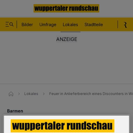
Bilder
Umfrage
Lokales
Stadtteile
Sport
Le
Lokales
Feuer in Anlieferbereich eines Discounters​ in W
Barmen
Feuer in Anlieferbereich eines