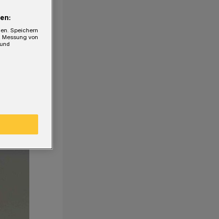
en:
gen. Speichern
e, Messung von
 und