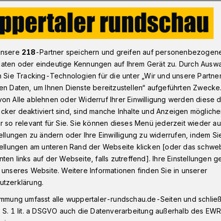
che Erklärung: „Kern kirchlicher Existenz“​
unsere
218
-Partner speichern und greifen auf personenbezogen
aten oder eindeutige Kennungen auf Ihrem Gerät zu. Durch Ausw
n Sie Tracking-Technologien für die unter „Wir und unsere Partne
Jubiläum
en Daten, um Ihnen Dienste bereitzustellen“ aufgeführten Zwecke
logische
on Alle ablehnen oder Widerruf Ihrer Einwilligung werden diese de
cker deaktiviert sind, sind manche Inhalte und Anzeigen möglich
Kern kirchlicher
r so relevant für Sie. Sie können dieses Menü jederzeit wieder au
tellungen zu ändern oder Ihre Einwilligung zu widerrufen, indem Si
stellungen am unteren Rand der Webseite klicken [oder das schw
ten links auf der Webseite, falls zutreffend]. Ihre Einstellungen g
 unseres Website. Weitere Informationen finden Sie in unserer
utzerklärung.
ologische Erklärung (BTE) wird 90 Jahre
immung umfasst alle wuppertaler-rundschau.de-Seiten und schließt
ie heute noch für Kirche und
 S. 1 lit. a DSGVO auch die Datenverarbeitung außerhalb des EWR, 
 von Frank Grünberg (KiHo) mit