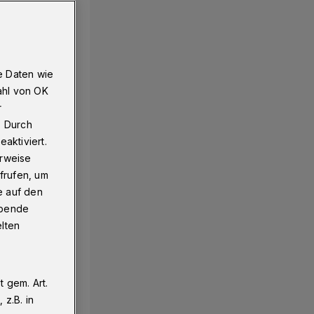
e Daten wie
ahl von OK
r
. Durch
aktiviert.
erweise
frufen, um
e auf den
ebende
elten
 gem. Art.
z.B. in