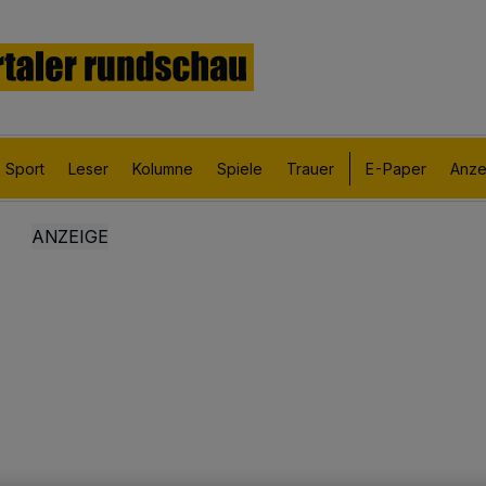
Sport
Leser
Kolumne
Spiele
Trauer
E-Paper
Anze