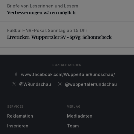
Briefe von Leserinnen und Lesern
Verbesserungen wären möglich
Verbesserungen wären möglich
Fußball-NR-Pokal: Sonntag ab 15 Uhr
Liveticker: Wuppertaler SV – SpVg. Schonnebeck
Liveticker: Wuppertaler SV – SpVg. Schonnebeck
SOZIALE MEDIEN
www.facebook.com/WuppertalerRundschau/
@WRundschau
@wuppertalerrundschau
SERVICES
VERLAG
Reklamation
Mediadaten
Inserieren
Team