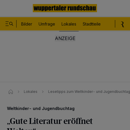
Bilder
Umfrage
Lokales
Stadtteile
Sport
Le
Lokales
Lesetipps zum Weltkinder- und Jugendbuchta
Weltkinder- und Jugendbuchtag
„Gute Literatur eröffnet