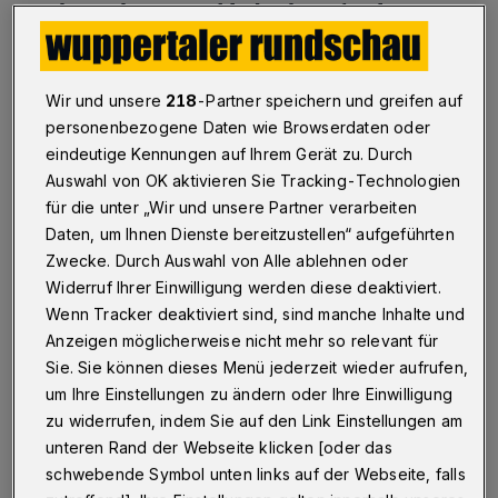
Suche nach guten Bilderbüchern für die
Schulneulinge, Büchern für Jugendliche, mit
denen sich ein Thema vertiefen lässt, oder
Wir und unsere
218
-Partner speichern und greifen auf
Büchern, die Lehrerinnen und Lehrer mit in
personenbezogene Daten wie Browserdaten oder
den Urlaub nehmen, um sich thematisch zu
eindeutige Kennungen auf Ihrem Gerät zu. Durch
inspirieren“, sagt Schulreferentin Beate
Auswahl von OK aktivieren Sie Tracking-Technologien
für die unter „Wir und unsere Partner verarbeiten
Haude.
Daten, um Ihnen Dienste bereitzustellen“ aufgeführten
Zwecke. Durch Auswahl von Alle ablehnen oder
Dabei sieht die gelernte Religionslehrerin
Widerruf Ihrer Einwilligung werden diese deaktiviert.
einen großen Unterschied zwischen guter
Wenn Tracker deaktiviert sind, sind manche Inhalte und
Literatur und Büchern, die auf ein Thema hin
Anzeigen möglicherweise nicht mehr so relevant für
Sie. Sie können dieses Menü jederzeit wieder aufrufen,
pädagogisch konzipiert sind. „Letztere tragen
um Ihre Einstellungen zu ändern oder Ihre Einwilligung
nicht so weit, wie manche Verfasser glauben“,
zu widerrufen, indem Sie auf den Link Einstellungen am
so Haude. „Gute Literatur für Kinder und
unteren Rand der Webseite klicken [oder das
Jugendliche eröffnet eigene Welten, in denen
schwebende Symbol unten links auf der Webseite, falls