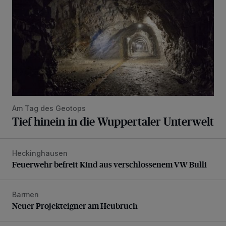
Am Tag des Geotops
Tief hinein in die Wuppertaler Unterwelt
Heckinghausen
Feuerwehr befreit Kind aus verschlossenem VW Bulli
Feuerwehr befreit Kind aus verschlossenem VW Bulli
Barmen
Neuer Projekteigner am Heubruch
Neuer Projekteigner am Heubruch