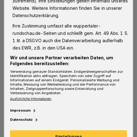
zutreffend]. Ihre Einstellungen gelten innerhalb unseres
man mitleiden, mitjubeln und mitlieben kann,
Website. Weitere Informationen finden Sie in unserer
ganz unabhängig von der eigenen, realen
Datenschutzerklärung.
Situation. Sie kann auch Widerstände
Ihre Zustimmung umfasst alle wuppertaler-
enthalten, an denen man sich abarbeiten
rundschau.de-Seiten und schließt gem. Art. 49 Abs. 1 S.
muss.“
1 lit. a DSGVO auch die Datenverarbeitung außerhalb
des EWR, z.B. in den USA ein.
Zum Weltkinder- und Jugendbuchtag, der
Wir und unsere Partner verarbeiten Daten, um
Folgendes bereitzustellen:
insbesondere Bücher für Kinder und Schüler in
Verwendung genauer Standortdaten. Endgeräteeigenschaften zur
den Blick nimmt, empfiehlt sie hier einige
Identifikation aktiv abfragen. Speichern von oder Zugriff auf
Informationen auf einem Endgerät. Personalisierte Werbung und
ältere und neuere Werke, die sich gut für den
Inhalte, Messung von Werbeleistung und der Performance von
Inhalten, Zielgruppenforschung sowie Entwicklung und
Religions- oder Konfirmandenunterricht
Verbesserung von Angeboten.
Ausführliche Informationen
eignen. Die Bücher können auch in der
Mediothek des Kirchenkreises ausgeliehen
Impressum
werden. In den Schulferien ist sie nach
Datenschutz
Vereinbarung (Telefon: 0202 / 97440871 oder
Einstellungen