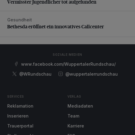
Vermisster Jugendlicher tot aufgefunden
Gesundheit
Bethesda eröffnet ein innovatives Callcenter
Bethesda eröffnet ein innovatives Callcenter
SOZIALE MEDIEN
www.facebook.com/WuppertalerRundschau/
@WRundschau
@wuppertalerrundschau
SERVICES
VERLAG
Reklamation
Mediadaten
Inserieren
Team
Trauerportal
Karriere