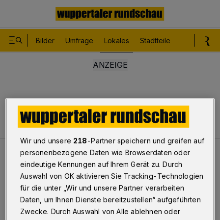
Bilder
Umfrage
Lokales
Stadtteile
Sport
Le
Wir und unsere
218
-Partner speichern und greifen auf
personenbezogene Daten wie Browserdaten oder
Lokales
Fahndung nach Mann mit Zopf
eindeutige Kennungen auf Ihrem Gerät zu. Durch
Auswahl von OK aktivieren Sie Tracking-Technologien
für die unter „Wir und unsere Partner verarbeiten
Fahndung nach Mann mit Zopf
Daten, um Ihnen Dienste bereitzustellen“ aufgeführten
Zwecke. Durch Auswahl von Alle ablehnen oder