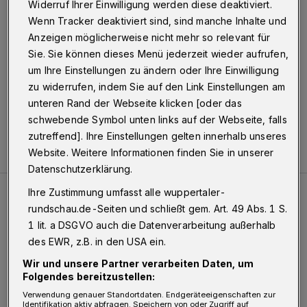
Widerruf Ihrer Einwilligung werden diese deaktiviert.
Wenn Tracker deaktiviert sind, sind manche Inhalte und
22.04.2015 , 14:42 Uhr
Eine Minute Lesezeit
Anzeigen möglicherweise nicht mehr so relevant für
Sie. Sie können dieses Menü jederzeit wieder aufrufen,
um Ihre Einstellungen zu ändern oder Ihre Einwilligung
zu widerrufen, indem Sie auf den Link Einstellungen am
unteren Rand der Webseite klicken [oder das
schwebende Symbol unten links auf der Webseite, falls
zutreffend]. Ihre Einstellungen gelten innerhalb unseres
Website. Weitere Informationen finden Sie in unserer
Datenschutzerklärung.
Ihre Zustimmung umfasst alle wuppertaler-
Meistgelesen
Neueste Artikel
Zum Thema
rundschau.de-Seiten und schließt gem. Art. 49 Abs. 1 S.
1 lit. a DSGVO auch die Datenverarbeitung außerhalb
des EWR, z.B. in den USA ein.
Tief hinein in die Wuppertaler Unterwelt
Wir und unsere Partner verarbeiten Daten, um
Folgendes bereitzustellen:
Verwendung genauer Standortdaten. Endgeräteeigenschaften zur
Identifikation aktiv abfragen. Speichern von oder Zugriff auf