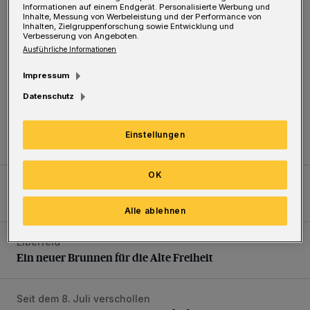
Informationen auf einem Endgerät. Personalisierte Werbung und
Inhalte, Messung von Werbeleistung und der Performance von
Inhalten, Zielgruppenforschung sowie Entwicklung und
Verbesserung von Angeboten.
Ausführliche Informationen
Impressum
Datenschutz
Am Tag des Geotops
Einstellungen
Tief hinein in die Wuppertaler Unterwelt
OK
Fußball-Pokal: Sonntag gegen Schonnebeck
WSV: Comeback, Favoritenfrage und Fitnesszustand
WSV: Comeback, Favoritenfrage und Fitnesszustand
Alle ablehnen
Elberfeld
Ein neuer Brunnen für die Alte Freiheit
Ein neuer Brunnen für die Alte Freiheit
Seit dem 8. Juli verschollen
Vermisster Jugendlicher tot aufgefunden