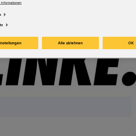
 Informationen
m
tz
instellungen
Alle ablehnen
OK