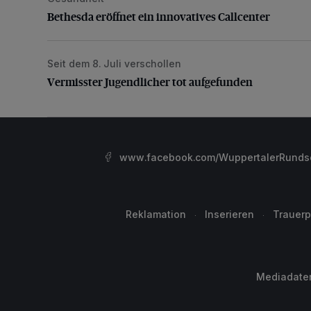
Bethesda eröffnet ein innovatives Callcenter
Seit dem 8. Juli verschollen
Vermisster Jugendlicher tot aufgefunden
Vermisster Jugendlicher tot aufgefunden
www.facebook.com/WuppertalerRunds
Reklamation
Inserieren
Trauerp
Mediadate