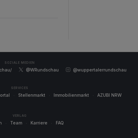
SOZIALE MEDIEN
chau/
@WRundschau
@wuppertalerrundschau
SERVICES
ortal
Stellenmarkt
Immobilienmarkt
AZUBI NRW
VERLAG
n
Team
Karriere
FAQ