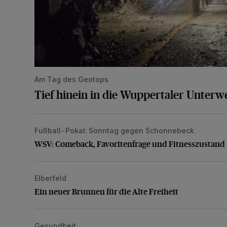
Am Tag des Geotops
Tief hinein in die Wuppertaler Unterwe
Fußball-Pokal: Sonntag gegen Schonnebeck
WSV: Comeback, Favoritenfrage und Fitnesszustan
WSV: Comeback, Favoritenfrage und Fitnesszustand
Elberfeld
Ein neuer Brunnen für die Alte Freiheit
Ein neuer Brunnen für die Alte Freiheit
Gesundheit
Bethesda eröffnet ein innovatives Callcenter