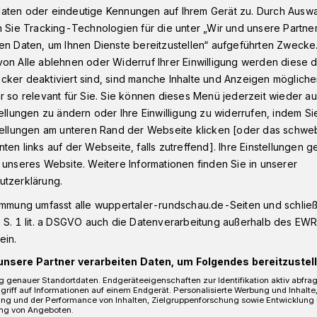
aten oder eindeutige Kennungen auf Ihrem Gerät zu. Durch Ausw
n Sie Tracking-Technologien für die unter „Wir und unsere Partne
en Daten, um Ihnen Dienste bereitzustellen“ aufgeführten Zwecke
-Wahl"
on Alle ablehnen oder Widerruf Ihrer Einwilligung werden diese de
cker deaktiviert sind, sind manche Inhalte und Anzeigen möglich
r so relevant für Sie. Sie können dieses Menü jederzeit wieder au
tellungen zu ändern oder Ihre Einwilligung zu widerrufen, indem Si
 OB-Wahl"
stellungen am unteren Rand der Webseite klicken [oder das schw
ten links auf der Webseite, falls zutreffend]. Ihre Einstellungen g
 unseres Website. Weitere Informationen finden Sie in unserer
utzerklärung.
en ihren neuen Vorstand gewählt.
den kommenden beiden Jahren Susanne
immung umfasst alle wuppertaler-rundschau.de-Seiten und schließt
 S. 1 lit. a DSGVO auch die Datenverarbeitung außerhalb des EWR, 
ein.
unsere Partner verarbeiten Daten, um Folgendes bereitzustell
 genauer Standortdaten. Endgeräteeigenschaften zur Identifikation aktiv abfra
griff auf Informationen auf einem Endgerät. Personalisierte Werbung und Inhalt
esezeit
ung und der Performance von Inhalten, Zielgruppenforschung sowie Entwicklung
ng von Angeboten.