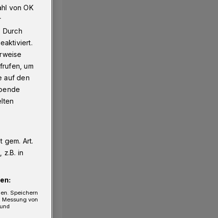
ahl von OK
r
. Durch
aktiviert.
erweise
frufen, um
e auf den
ebende
elten
 gem. Art.
z.B. in
en:
gen. Speichern
e, Messung von
 und