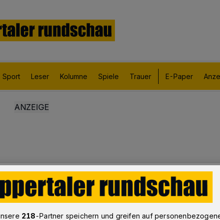
Sport
Leser
Kolumne
Spiele
Trauer
E-Paper
Anze
unsere
218
-Partner speichern und greifen auf personenbezogen