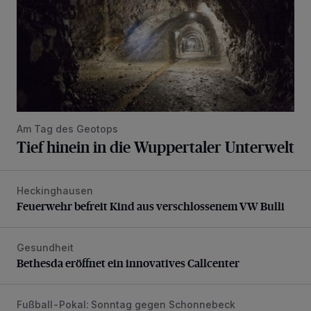
Am Tag des Geotops
Tief hinein in die Wuppertaler Unterwelt
Heckinghausen
Feuerwehr befreit Kind aus verschlossenem VW Bulli
Feuerwehr befreit Kind aus verschlossenem VW Bulli
Gesundheit
Bethesda eröffnet ein innovatives Callcenter
Bethesda eröffnet ein innovatives Callcenter
Fußball-Pokal: Sonntag gegen Schonnebeck
WSV: Comeback, Favoritenfrage und Fitnesszustand