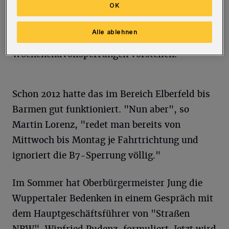
OK
der B7 — hatte Wuppertal, so Lorenz, dem
Landesbetrieb mitgeteilt, man könne sich
Alle ablehnen
einen Ablauf mit zwei
Wochenendvollsperrungen vorstellen.
Schon 2012 hatte das im Bereich Elberfeld bis
Barmen gut funktioniert. "Nun aber", so
Martin Lorenz, "redet man bereits von
Mittwoch bis Montag je Fahrtrichtung und
ignoriert die B7-Sperrung völlig."
Im Sommer hat Oberbürgermeister Jung die
Wuppertaler Bedenken in einem Gespräch mit
dem Hauptgeschäftsführer von "Straßen