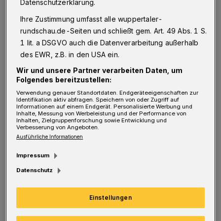
Datenschutzerklärung.
wird es im kommenden Jahr auch
Ihre Zustimmung umfasst alle wuppertaler-
Flüsterasphalt geben. Der muss flächig
rundschau.de-Seiten und schließt gem. Art. 49 Abs. 1 S.
aufgetragen werden — sprich: Die Fahrbahn,
1 lit. a DSGVO auch die Datenverarbeitung außerhalb
um die es geht, wird komplett gesperrt. Im
des EWR, z.B. in den USA ein.
September 2015 ist deswegen geplant, an zwei
Wir und unsere Partner verarbeiten Daten, um
Folgendes bereitzustellen:
verlängerten Wochenenden, jeweils von
Verwendung genauer Standortdaten. Endgeräteeigenschaften zur
Mittwoch 20 Uhr bis Montag 5 Uhr,
Identifikation aktiv abfragen. Speichern von oder Zugriff auf
Informationen auf einem Endgerät. Personalisierte Werbung und
hintereinander beide Richtungen zu sperren.
Inhalte, Messung von Werbeleistung und der Performance von
Inhalten, Zielgruppenforschung sowie Entwicklung und
Verbesserung von Angeboten.
Ausführliche Informationen
Martin Lorenz, Baustellen-Koordinator der
Stadt Wuppertal, ist über diese Ankündigung
Impressum
wenig erfreut. Lorenz zur Rundschau: "Das
Datenschutz
findet nicht die Zustimmung der Stadt, und
Einstellungen
das ist ,Straßen NRW' auch schon länger
bekannt." Im August 2013 — ohne Sperrung