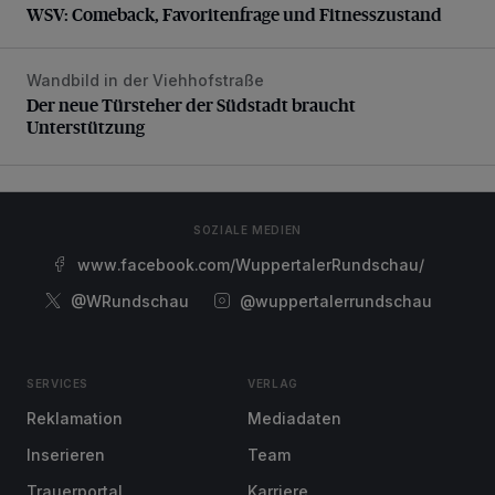
WSV: Comeback, Favoritenfrage und Fitnesszustand
Wandbild in der Viehhofstraße
Der neue Türsteher der Südstadt braucht Unterstützung
Der neue Türsteher der Südstadt braucht
Unterstützung
SOZIALE MEDIEN
www.facebook.com/WuppertalerRundschau/
@WRundschau
@wuppertalerrundschau
SERVICES
VERLAG
Reklamation
Mediadaten
Inserieren
Team
Trauerportal
Karriere