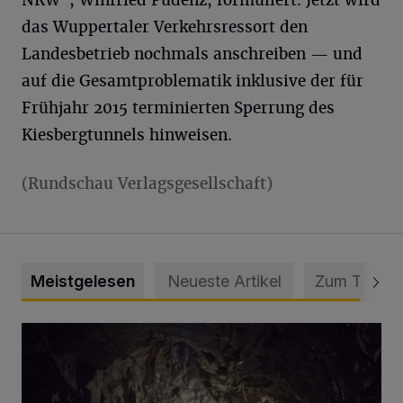
NRW", Winfried Pudenz, formuliert. Jetzt wird
das Wuppertaler Verkehrsressort den
Landesbetrieb nochmals anschreiben — und
auf die Gesamtproblematik inklusive der für
Frühjahr 2015 terminierten Sperrung des
Kiesbergtunnels hinweisen.
(Rundschau Verlagsgesellschaft)
Meistgelesen
Neueste Artikel
Zum Thema
Tief hinein in die Wuppertaler Unterwelt