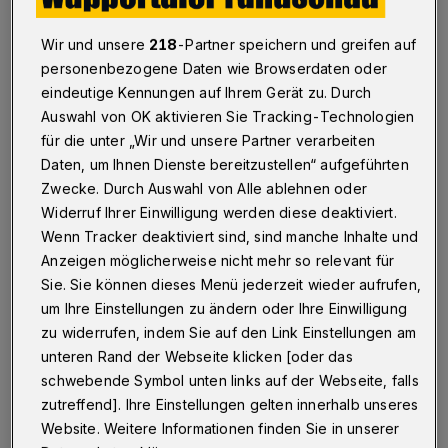
Was der Landesbetrieb Straßen NRW auf seiner jetzt
neuen Baustellen-Infoseite
www.strassen.nrw.de/wuppertal schreibt, wirft Stau-
Wir und unsere
218
-Partner speichern und greifen auf
Schatten voraus. Die Stadt ist sauer auf die
personenbezogene Daten wie Browserdaten oder
Düsseldorfer Straßenplaner.
eindeutige Kennungen auf Ihrem Gerät zu. Durch
Auswahl von OK aktivieren Sie Tracking-Technologien
für die unter „Wir und unsere Partner verarbeiten
Daten, um Ihnen Dienste bereitzustellen“ aufgeführten
23.11.2014 , 00:00 Uhr
Eine Minute Lesezeit
Zwecke. Durch Auswahl von Alle ablehnen oder
Widerruf Ihrer Einwilligung werden diese deaktiviert.
Wenn Tracker deaktiviert sind, sind manche Inhalte und
Anzeigen möglicherweise nicht mehr so relevant für
Sie. Sie können dieses Menü jederzeit wieder aufrufen,
um Ihre Einstellungen zu ändern oder Ihre Einwilligung
zu widerrufen, indem Sie auf den Link Einstellungen am
Von Stefan Seitz
unteren Rand der Webseite klicken [oder das
schwebende Symbol unten links auf der Webseite, falls
I
zutreffend]. Ihre Einstellungen gelten innerhalb unseres
m Autobahnbereich rund um Katernberg,
Website. Weitere Informationen finden Sie in unserer
wo Lärmschutzwände gebaut werden,