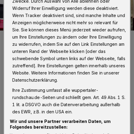
Zwecke. Durch Auswahl von Alle ablehnen oder
Widerruf Ihrer Einwilligung werden diese deaktiviert.
Wenn Tracker deaktiviert sind, sind manche Inhalte und
Anzeigen möglicherweise nicht mehr so relevant für
Sie. Sie können dieses Menü jederzeit wieder aufrufen,
Das Logo des „Chapters“.
um Ihre Einstellungen zu ändern oder Ihre Einwilligung
Foto: Mikko Schümmelfeder
zu widerrufen, indem Sie auf den Link Einstellungen am
unteren Rand der Webseite klicken [oder das
schwebende Symbol unten links auf der Webseite, falls
zutreffend]. Ihre Einstellungen gelten innerhalb unseres
Website. Weitere Informationen finden Sie in unserer
Von Sabine Maguire
Datenschutzerklärung.
Ihre Zustimmung umfasst alle wuppertaler-
D
rundschau.de-Seiten und schließt gem. Art. 49 Abs. 1 S.
ie Wohnung wurde durchsucht, der
1 lit. a DSGVO auch die Datenverarbeitung außerhalb
Porsche des Beschuldigten soll
des EWR, z.B. in den USA ein.
sichergestellt worden sein.
Wir und unsere Partner verarbeiten Daten, um
Zwangsprostitution, Zuhälterei und
Folgendes bereitzustellen: