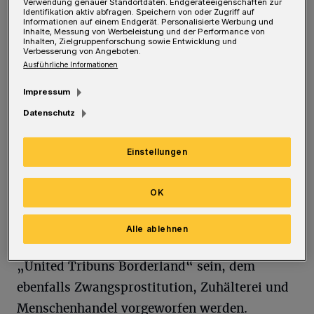
Menschenhandel: Die Tatvorwürfe gegen den
Verwendung genauer Standortdaten. Endgeräteeigenschaften zur
Identifikation aktiv abfragen. Speichern von oder Zugriff auf
25-Jährigen wiegen schwer.
Informationen auf einem Endgerät. Personalisierte Werbung und
Inhalte, Messung von Werbeleistung und der Performance von
Inhalten, Zielgruppenforschung sowie Entwicklung und
Verbesserung von Angeboten.
Bei ihm soll es sich zudem um den „Vice
Ausführliche Informationen
President“ der „United Tribuns Borderland“
Impressum
handeln – einer Rockergruppe mit Chapter in
Datenschutz
der Industriestraße in Vohwinkel.
Einstellungen
In Wuppertal hatte es weitere Polizeieinsätze
bei Mitgliedern des Motorradclubs gegeben,
OK
gegen die ebenfalls Haftbefehle vorgelegen
hatten, die nun vollstreckt wurden. Unter den
Alle ablehnen
drei Inhaftierten soll auch der „President“ der
„United Tribuns Borderland“ sein, dem
ebenfalls Zwangsprostitution, Zuhälterei und
Menschenhandel vorgeworfen werden.