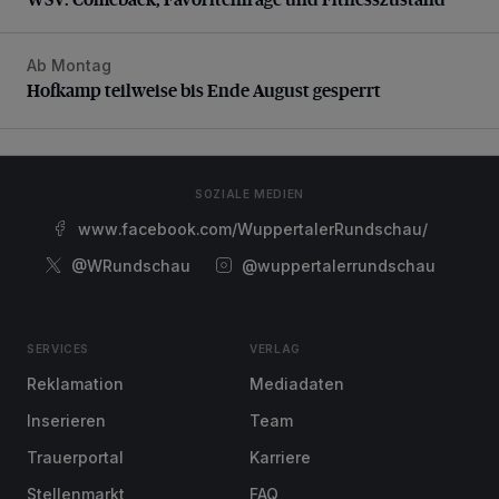
Ab Montag
Hofkamp teilweise bis Ende August gesperrt
Hofkamp teilweise bis Ende August gesperrt
SOZIALE MEDIEN
www.facebook.com/WuppertalerRundschau/
@WRundschau
@wuppertalerrundschau
SERVICES
VERLAG
Reklamation
Mediadaten
Inserieren
Team
Trauerportal
Karriere
Stellenmarkt
FAQ