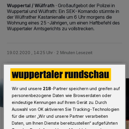
Wuppertal / Wülfrath
·
Großaufgebot der Polizei in
Wuppertal und Wülfrath: Ein SEK-Komando stürmte in
der Wülfrather Kastanienalle um 6 Uhr morgens die
Wohnung eines 25-Jährigen, um einen Haftbefehl des
Wuppertaler Amtsgerichts zu vollstrecken.
19.02.2020 , 14:25 Uhr
2 Minuten Lesezeit
Wir und unsere
218
-Partner speichern und greifen auf
personenbezogene Daten wie Browserdaten oder
eindeutige Kennungen auf Ihrem Gerät zu. Durch
Auswahl von OK aktivieren Sie Tracking-Technologien
für die unter „Wir und unsere Partner verarbeiten
Daten, um Ihnen Dienste bereitzustellen“ aufgeführten