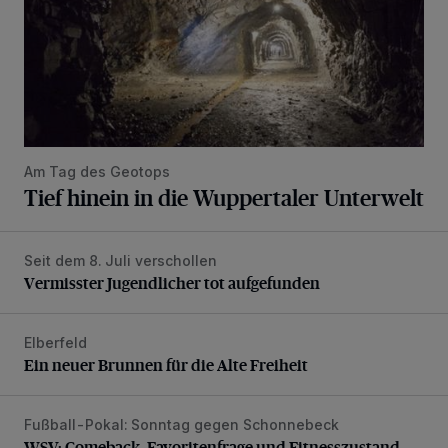
Am Tag des Geotops
Tief hinein in die Wuppertaler Unterwelt
Seit dem 8. Juli verschollen
Vermisster Jugendlicher tot aufgefunden
Vermisster Jugendlicher tot aufgefunden
Elberfeld
Ein neuer Brunnen für die Alte Freiheit
Ein neuer Brunnen für die Alte Freiheit
Fußball-Pokal: Sonntag gegen Schonnebeck
WSV: Comeback, Favoritenfrage und Fitnesszustand
WSV: Comeback, Favoritenfrage und Fitnesszustand