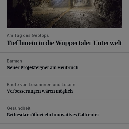
Am Tag des Geotops
Tief hinein in die Wuppertaler Unterwelt
Barmen
Neuer Projekteigner am Heubruch
Neuer Projekteigner am Heubruch
Briefe von Leserinnen und Lesern
Verbesserungen wären möglich
Verbesserungen wären möglich
Gesundheit
Bethesda eröffnet ein innovatives Callcenter
Bethesda eröffnet ein innovatives Callcenter