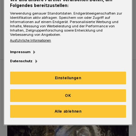
ihn die Polizei fest. Der 22-jährige saß ohne
Folgendes bereitzustellen:
Schuhe an einer Bushaltestelle …
Verwendung genauer Standortdaten. Endgeräteeigenschaften zur
Identifikation aktiv abfragen. Speichern von oder Zugriff auf
Informationen auf einem Endgerät. Personalisierte Werbung und
Die Ermittlungen zu seinem Komplizen dauern
Inhalte, Messung von Werbeleistung und der Performance von
Inhalten, Zielgruppenforschung sowie Entwicklung und
an.
Verbesserung von Angeboten.
Ausführliche Informationen
Impressum
Datenschutz
Meistgelesen
Neueste Artikel
Zum Thema
Einstellungen
Tief hinein in die Wuppertaler Unterwelt
OK
Alle ablehnen