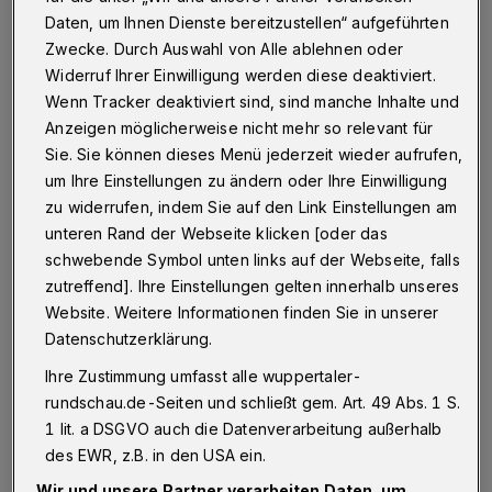
Wuppertal
·
Eine Wuppertalerin bemerkte am
Daten, um Ihnen Dienste bereitzustellen“ aufgeführten
Donnerstag (3. März 2016) gegen 18:40 Uhr zwei
Einbrecher in ihrem Einfamilienhaus an der Straße Zum
Zwecke. Durch Auswahl von Alle ablehnen oder
Lohbusch.
Widerruf Ihrer Einwilligung werden diese deaktiviert.
Wenn Tracker deaktiviert sind, sind manche Inhalte und
Anzeigen möglicherweise nicht mehr so relevant für
Sie. Sie können dieses Menü jederzeit wieder aufrufen,
04.03.2016 , 09:13 Uhr
Eine Minute Lesezeit
um Ihre Einstellungen zu ändern oder Ihre Einwilligung
zu widerrufen, indem Sie auf den Link Einstellungen am
unteren Rand der Webseite klicken [oder das
schwebende Symbol unten links auf der Webseite, falls
zutreffend]. Ihre Einstellungen gelten innerhalb unseres
Website. Weitere Informationen finden Sie in unserer
Datenschutzerklärung.
Die Frau lief unbemerkt aus dem Haus und
Ihre Zustimmung umfasst alle wuppertaler-
rief die Polizei. Als die Beamten eintrafen,
rundschau.de-Seiten und schließt gem. Art. 49 Abs. 1 S.
flüchteten die Täter — wobei einer der beiden
1 lit. a DSGVO auch die Datenverarbeitung außerhalb
des EWR, z.B. in den USA ein.
seine Schuhe verlor. Kurze Zeit später nahm
Wir und unsere Partner verarbeiten Daten, um