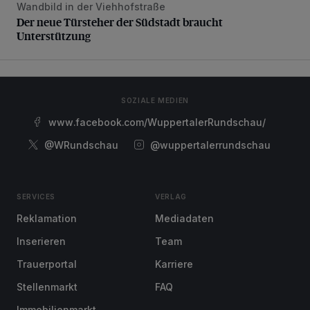
Wandbild in der Viehhofstraße
Der neue Türsteher der Südstadt braucht Unterstützung
Der neue Türsteher der Südstadt braucht
Unterstützung
SOZIALE MEDIEN
www.facebook.com/WuppertalerRundschau/
@WRundschau
@wuppertalerrundschau
SERVICES
VERLAG
Reklamation
Mediadaten
Inserieren
Team
Trauerportal
Karriere
Stellenmarkt
FAQ
Immobilienmarkt