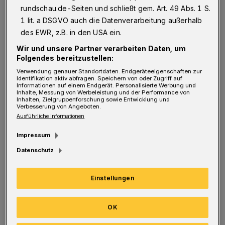
Wuppertal" und die City-Arkaden in der
rundschau.de-Seiten und schließt gem. Art. 49 Abs. 1 S.
vergangenen Woche in den City-Arkaden
1 lit. a DSGVO auch die Datenverarbeitung außerhalb
veranstalteten.
des EWR, z.B. in den USA ein.
Wir und unsere Partner verarbeiten Daten, um
Derzeit betreuen beim SkF rund 18
Folgendes bereitzustellen:
Verwendung genauer Standortdaten. Endgeräteeigenschaften zur
ehrenamtliche Jobpaten Jugendliche und junge
Identifikation aktiv abfragen. Speichern von oder Zugriff auf
Informationen auf einem Endgerät. Personalisierte Werbung und
Erwachsene in der anspruchsvollen
Inhalte, Messung von Werbeleistung und der Performance von
Inhalten, Zielgruppenforschung sowie Entwicklung und
Lebensphase von der Schule in den Beruf. Um
Verbesserung von Angeboten.
Ausführliche Informationen
der großen Nachfrage nach Betreuung beim
Einstieg in das Berufsleben nachzukommen,
Impressum
sucht der SkF weiterhin Ehrenamtliche, die
Datenschutz
jungen Menschen auf der Suche nach einem
Ausbildungsplatz mit Berufs- und
Einstellungen
Lebenserfahrung, Rat und Tat zur Seite
OK
stehen.