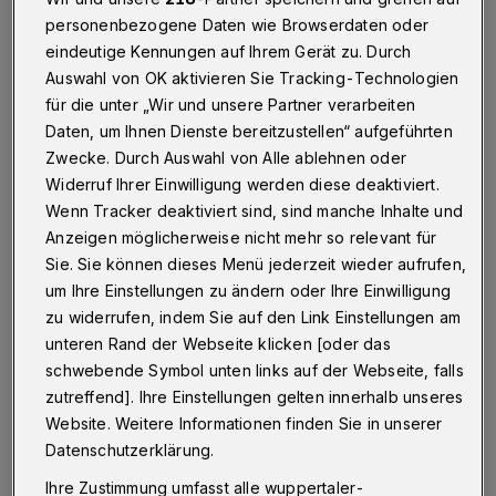
Wuppertal
·
Mit Infostand und Piraten-Kostümierung
machte das Projekt Jobpaten des Sozialdienst
personenbezogene Daten wie Browserdaten oder
katholischer Frauen (SkF) Wuppertal vergangene
eindeutige Kennungen auf Ihrem Gerät zu. Durch
Woche in den City-Arkaden auf sich aufmerksam.
Auswahl von OK aktivieren Sie Tracking-Technologien
für die unter „Wir und unsere Partner verarbeiten
Daten, um Ihnen Dienste bereitzustellen“ aufgeführten
Zwecke. Durch Auswahl von Alle ablehnen oder
14.03.2016 , 11:18 Uhr
Eine Minute Lesezeit
Widerruf Ihrer Einwilligung werden diese deaktiviert.
Wenn Tracker deaktiviert sind, sind manche Inhalte und
Anzeigen möglicherweise nicht mehr so relevant für
Sie. Sie können dieses Menü jederzeit wieder aufrufen,
um Ihre Einstellungen zu ändern oder Ihre Einwilligung
zu widerrufen, indem Sie auf den Link Einstellungen am
unteren Rand der Webseite klicken [oder das
Die Aktion fand statt im Rahmen der
schwebende Symbol unten links auf der Webseite, falls
zutreffend]. Ihre Einstellungen gelten innerhalb unseres
Kampagne "So geht Ehrenamt in Wuppertal",
Website. Weitere Informationen finden Sie in unserer
die die Freiwilligenagentur Zentrum für gute
Datenschutzerklärung.
Taten, das Projekt "(M)eine Stunde für
Ihre Zustimmung umfasst alle wuppertaler-