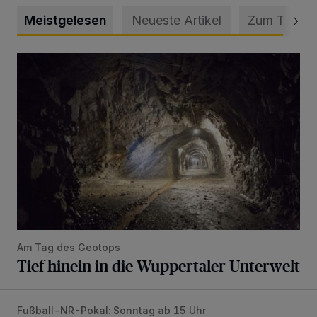
Meistgelesen
Neueste Artikel
Zum Thema
Tief hinein in die Wuppertaler Unterwelt
Am Tag des Geotops
Tief hinein in die Wuppertaler Unterwelt
Fußball-NR-Pokal: Sonntag ab 15 Uhr
Liveticker: Wuppertaler SV – SpVg. Schonnebeck