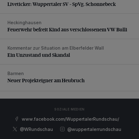
Liveticker: Wuppertaler SV – SpVg. Schonnebeck
Heckinghausen
Feuerwehr befreit Kind aus verschlossenem VW Bulli
Feuerwehr befreit Kind aus verschlossenem VW Bulli
Kommentar zur Situation am Elberfelder Wall
Ein Unzustand und Skandal
Ein Unzustand und Skandal
Barmen
Neuer Projekteigner am Heubruch
Neuer Projekteigner am Heubruch
SOZIALE MEDIEN
www.facebook.com/WuppertalerRundschau/
@WRundschau
@wuppertalerrundschau