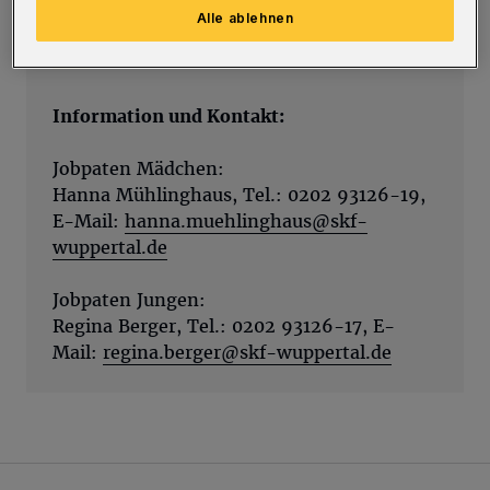
Alle ablehnen
Info
Information und Kontakt:
Jobpaten Mädchen:
Hanna Mühlinghaus, Tel.: 0202 93126-19,
E-Mail:
hanna.muehlinghaus@skf-
wuppertal.de
Jobpaten Jungen:
Regina Berger, Tel.: 0202 93126-17, E-
Mail:
regina.berger@skf-wuppertal.de