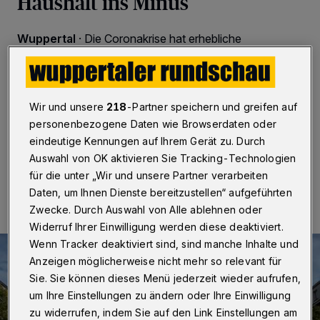
Haushalt ins Minus
Wuppertal
·
Die Coronakrise hat erhebliche
Auswirkungen auf den städtischen Finanzplan.
Nachdem erste Schätzungen ausgewertet sind und
immer mehr belastbare Zahlen vorliegen, rechnet
Wuppertal mit einem 123-Millionen-Euro-
Wir und unsere
218
-Partner speichern und greifen auf
Coronabedingten-Minus für das Jahr 2020.
personenbezogene Daten wie Browserdaten oder
eindeutige Kennungen auf Ihrem Gerät zu. Durch
Auswahl von OK aktivieren Sie Tracking-Technologien
20.08.2020 , 13:12 Uhr
Eine Minute Lesezeit
für die unter „Wir und unsere Partner verarbeiten
Daten, um Ihnen Dienste bereitzustellen“ aufgeführten
Zwecke. Durch Auswahl von Alle ablehnen oder
Widerruf Ihrer Einwilligung werden diese deaktiviert.
Wenn Tracker deaktiviert sind, sind manche Inhalte und
Anzeigen möglicherweise nicht mehr so relevant für
Sie. Sie können dieses Menü jederzeit wieder aufrufen,
um Ihre Einstellungen zu ändern oder Ihre Einwilligung
zu widerrufen, indem Sie auf den Link Einstellungen am