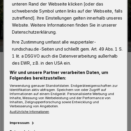
unteren Rand der Webseite klicken [oder das
schwebende Symbol unten links auf der Webseite, falls
zutreffend]. Ihre Einstellungen gelten innerhalb unseres
Website. Weitere Informationen finden Sie in unserer
Datenschutzerklärung.
Ihre Zustimmung umfasst alle wuppertaler-
rundschau.de-Seiten und schließt gem. Art. 49 Abs. 1 S.
1 lit. a DSGVO auch die Datenverarbeitung außerhalb
Das Wuppertaler Rathaus.
des EWR, z.B. in den USA ein.
Foto: Dennis Polz
Wir und unsere Partner verarbeiten Daten, um
Folgendes bereitzustellen:
Verwendung genauer Standortdaten. Endgeräteeigenschaften zur
Identifikation aktiv abfragen. Speichern von oder Zugriff auf
Informationen auf einem Endgerät. Personalisierte Werbung und
Inhalte, Messung von Werbeleistung und der Performance von
„Ohne Corona hätten wir den positiven Trend
Inhalten, Zielgruppenforschung sowie Entwicklung und
Verbesserung von Angeboten.
eines ausgeglichenen Haushalts in 2020
Ausführliche Informationen
fortgesetzt“, sagt Oberbürgermeister Andreas
Impressum
Mucke, „das zeigt, dass wir in Wuppertal