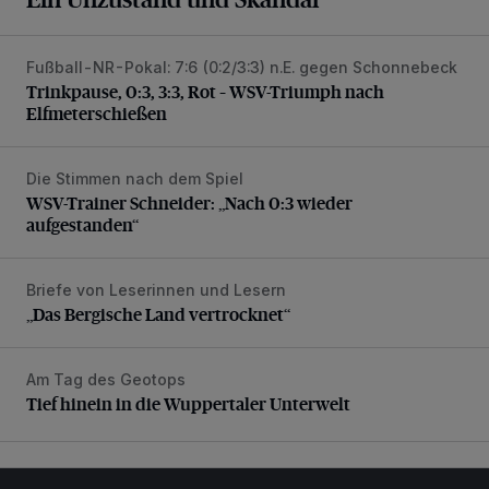
Fußball-NR-Pokal: 7:6 (0:2/3:3) n.E. gegen Schonnebeck
Trinkpause, 0:3, 3:3, Rot – WSV-Triumph nach Elfmetersc
Trinkpause, 0:3, 3:3, Rot – WSV-Triumph nach
Elfmeterschießen
Die Stimmen nach dem Spiel
WSV-Trainer Schneider: „Nach 0:3 wieder aufgestanden“
WSV-Trainer Schneider: „Nach 0:3 wieder
aufgestanden“
Briefe von Leserinnen und Lesern
„Das Bergische Land vertrocknet“
„Das Bergische Land vertrocknet“
Am Tag des Geotops
Tief hinein in die Wuppertaler Unterwelt
Tief hinein in die Wuppertaler Unterwelt