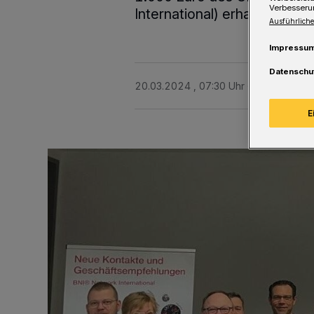
Verbesseru
International) erhalten.
Ausführliche
Impressu
Datenschu
20.03.2024 , 07:30 Uhr
Eine Minute 
E