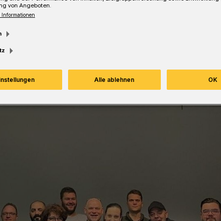
ng von Angeboten.
 Informationen
m
tz
Lesezeit
instellungen
Alle ablehnen
OK