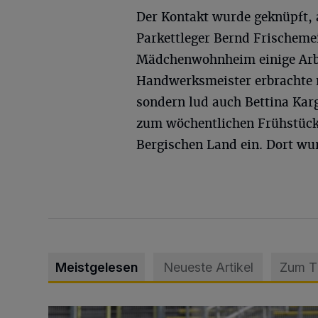
Der Kontakt wurde geknüpft, 
Parkettleger Bernd Frischeme
Mädchenwohnheim einige Arbei
Handwerksmeister erbrachte ni
sondern lud auch Bettina Ka
zum wöchentlichen Frühstüc
Bergischen Land ein. Dort wu
Meistgelesen
Neueste Artikel
Zum 
WSV: Übertragung im Barmer Bahnhof und klare An