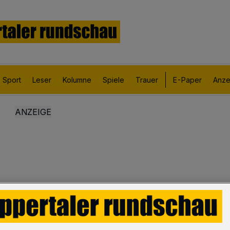
Sport
Leser
Kolumne
Spiele
Trauer
E-Paper
Anze