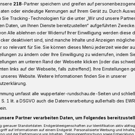
unsere
218
-Partner speichern und greifen auf personenbezogen
aten oder eindeutige Kennungen auf Ihrem Gerät zu. Durch Ausw
n Sie Tracking-Technologien für die unter „Wir und unsere Partne
00 Euro für Mädchenwohnheim St. Hildegard​
en Daten, um Ihnen Dienste bereitzustellen“ aufgeführten Zwecke
on Alle ablehnen oder Widerruf Ihrer Einwilligung werden diese de
cker deaktiviert sind, sind manche Inhalte und Anzeigen möglich
r so relevant für Sie. Sie können dieses Menü jederzeit wieder au
tellungen zu ändern oder Ihre Einwilligung zu widerrufen, indem Si
ür
stellungen am unteren Rand der Webseite klicken [oder das schw
ten links auf der Webseite, falls zutreffend]. Ihre Einstellungen g
nheim St.
 unseres Website. Weitere Informationen finden Sie in unserer
utzerklärung.
immung umfasst alle wuppertaler-rundschau.de-Seiten und schließt
 S. 1 lit. a DSGVO auch die Datenverarbeitung außerhalb des EWR, 
ein.
nheim St. Hildegard des Sozialdienstes
unsere Partner verarbeiten Daten, um Folgendes bereitzustell
ch Land hat eine Spende in Höhe von
 genauer Standortdaten. Endgeräteeigenschaften zur Identifikation aktiv abfra
griff auf Informationen auf einem Endgerät. Personalisierte Werbung und Inhalt
rnetzwerks BNI (Business Network
ung und der Performance von Inhalten, Zielgruppenforschung sowie Entwicklung