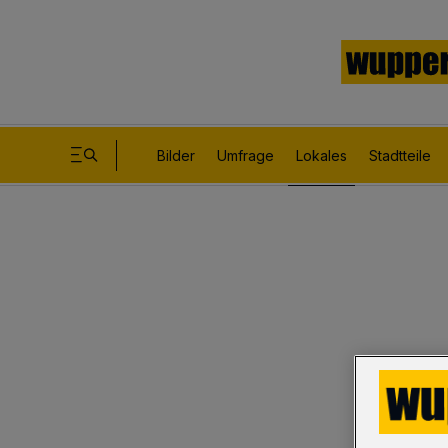
Bilder
Umfrage
Lokales
Stadtteile