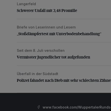
Langerfeld
Schwerer Unfall mit 2,48 Promille
Schwerer Unfall mit 2,48 Promille
Briefe von Leserinnen und Lesern
„Stoßdämpfertest mit Unterbodenbehandlung“
„Stoßdämpfertest mit Unterbodenbehandlung“
Seit dem 8. Juli verschollen
Vermisster Jugendlicher tot aufgefunden
Vermisster Jugendlicher tot aufgefunden
Überfall in der Südstadt
Polizei fahndet nach Dieb mit sehr schlechten Zähne
Polizei fahndet nach Dieb mit sehr schlechten Zähn
www.facebook.com/WuppertalerRunds