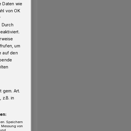
e Daten wie
ahl von OK
r
. Durch
aktiviert.
erweise
frufen, um
e auf den
ebende
elten
 gem. Art.
z.B. in
en:
gen. Speichern
e, Messung von
 und