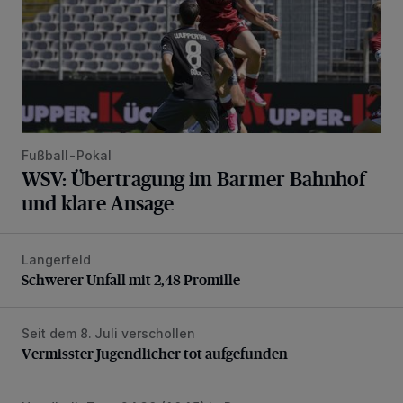
Fußball-Pokal
WSV: Übertragung im Barmer Bahnhof
und klare Ansage
Langerfeld
Schwerer Unfall mit 2,48 Promille
Schwerer Unfall mit 2,48 Promille
Seit dem 8. Juli verschollen
Vermisster Jugendlicher tot aufgefunden
Vermisster Jugendlicher tot aufgefunden