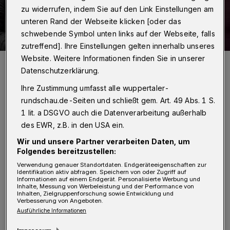
zu widerrufen, indem Sie auf den Link Einstellungen am
unteren Rand der Webseite klicken [oder das
schwebende Symbol unten links auf der Webseite, falls
zutreffend]. Ihre Einstellungen gelten innerhalb unseres
Website. Weitere Informationen finden Sie in unserer
Karl-Werner Thiem und Gabriele Schnabel von der „Bürgerinitiative
Kleine Höhe“ mit Peter Egen (rechts).
Datenschutzerklärung.
Foto: BI Kleine Höhe
Ihre Zustimmung umfasst alle wuppertaler-
rundschau.de-Seiten und schließt gem. Art. 49 Abs. 1 S.
1 lit. a DSGVO auch die Datenverarbeitung außerhalb
des EWR, z.B. in den USA ein.
S
Wir und unsere Partner verarbeiten Daten, um
tand zuerst ein Gewerbegebiet im Fokus,
Folgendes bereitzustellen:
ist es jetzt der Plan der Stadt Wuppertal,
Verwendung genauer Standortdaten. Endgeräteeigenschaften zur
Identifikation aktiv abfragen. Speichern von oder Zugriff auf
bis Mai Baurecht für eine forensische Klinik
Informationen auf einem Endgerät. Personalisierte Werbung und
Inhalte, Messung von Werbeleistung und der Performance von
für 150 psychisch kranke Straftäter auf der
Inhalten, Zielgruppenforschung sowie Entwicklung und
Verbesserung von Angeboten.
Kleinen Höhe zu schaffen, gegen das die
Ausführliche Informationen
Bürgerinitiative protestiert.