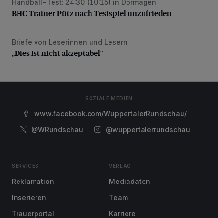
Handball-Test: 24:30 (10:15) in Dormagen
BHC-Trainer Pütz nach Testspiel unzufrieden
BHC-Trainer Pütz nach Testspiel unzufrieden
Briefe von Leserinnen und Lesern
„Dies ist nicht akzeptabel“
„Dies ist nicht akzeptabel“
SOZIALE MEDIEN
www.facebook.com/WuppertalerRundschau/
@WRundschau
@wuppertalerrundschau
SERVICES
VERLAG
Reklamation
Mediadaten
Inserieren
Team
Trauerportal
Karriere