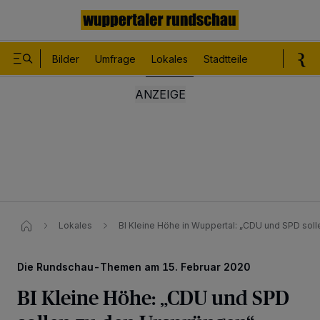
Bilder
Umfrage
Lokales
Stadtteile
Sport
Le
Lokales
BI Kleine Höhe in Wuppertal: „CDU und SPD sol
Die Rundschau-Themen am 15. Februar 2020
BI Kleine Höhe: „CDU und SPD