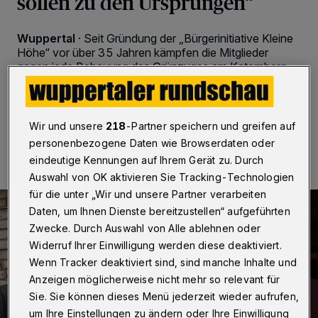
sollen zu den Ursprüngen“
Wuppertal
·
Seit Gründung der „Bürgerinitiative Kleine
Höhe“ vor über 35 Jahren kämpfen die Mitglieder
gegen jede Bebauung des Grünzuges am Katernberg.
14.02.2020 , 21:19 Uhr
2 Minuten Lesezeit
Wir und unsere
218
-Partner speichern und greifen auf
personenbezogene Daten wie Browserdaten oder
eindeutige Kennungen auf Ihrem Gerät zu. Durch
Auswahl von OK aktivieren Sie Tracking-Technologien
für die unter „Wir und unsere Partner verarbeiten
Daten, um Ihnen Dienste bereitzustellen“ aufgeführten
Zwecke. Durch Auswahl von Alle ablehnen oder
Widerruf Ihrer Einwilligung werden diese deaktiviert.
Wenn Tracker deaktiviert sind, sind manche Inhalte und
Anzeigen möglicherweise nicht mehr so relevant für
Sie. Sie können dieses Menü jederzeit wieder aufrufen,
um Ihre Einstellungen zu ändern oder Ihre Einwilligung