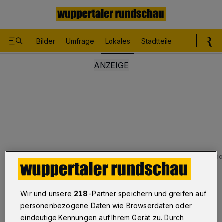
Bilder
Umfrage
Lokales
Stadtteile
Sport
Le
Lokales
Besuch in Wuppertal: Regie-Legende Schlöndor
Besuch in Wuppertal
Wir und unsere
218
-Partner speichern und greifen auf
Regie-Legende Schlöndorff im
personenbezogene Daten wie Browserdaten oder
eindeutige Kennungen auf Ihrem Gerät zu. Durch