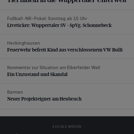
Fußball-NR-Pokal: Sonntag ab 15 Uhr
Liveticker: Wuppertaler SV – SpVg. Schonnebeck
Liveticker: Wuppertaler SV – SpVg. Schonnebeck
Heckinghausen
Feuerwehr befreit Kind aus verschlossenem VW Bulli
Feuerwehr befreit Kind aus verschlossenem VW Bulli
Kommentar zur Situation am Elberfelder Wall
Ein Unzustand und Skandal
Ein Unzustand und Skandal
Barmen
Neuer Projekteigner am Heubruch
Neuer Projekteigner am Heubruch
SOZIALE MEDIEN