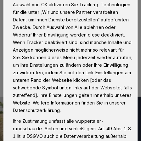
„Cinema“
Auswahl von OK aktivieren Sie Tracking-Technologien
für die unter „Wir und unsere Partner verarbeiten
Wuppertal
·
Der bekannte deutsche Filmregisseur
Daten, um Ihnen Dienste bereitzustellen“ aufgeführten
Volker Schlöndorff war jetzt zum Aufführungsstart
Zwecke. Durch Auswahl von Alle ablehnen oder
seiner neuesten Arbeit „Der Waldmacher“ persönlich im
Widerruf Ihrer Einwilligung werden diese deaktiviert.
Oberbarmer Programmkino „Cinema“ an der Berliner
Straße.
Wenn Tracker deaktiviert sind, sind manche Inhalte und
Anzeigen möglicherweise nicht mehr so relevant für
Sie. Sie können dieses Menü jederzeit wieder aufrufen,
um Ihre Einstellungen zu ändern oder Ihre Einwilligung
30.04.2022 , 12:00 Uhr
Eine Minute Lesezeit
zu widerrufen, indem Sie auf den Link Einstellungen am
unteren Rand der Webseite klicken [oder das
schwebende Symbol unten links auf der Webseite, falls
zutreffend]. Ihre Einstellungen gelten innerhalb unseres
Website. Weitere Informationen finden Sie in unserer
Datenschutzerklärung.
Ihre Zustimmung umfasst alle wuppertaler-
rundschau.de-Seiten und schließt gem. Art. 49 Abs. 1 S.
1 lit. a DSGVO auch die Datenverarbeitung außerhalb