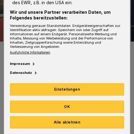
des EWR, z.B. in den USA ein.
Wir und unsere Partner verarbeiten Daten, um
Folgendes bereitzustellen:
Verwendung genauer Standortdaten. Endgeräteeigenschaften zur
Identifikation aktiv abfragen. Speichern von oder Zugriff auf
Informationen auf einem Endgerät. Personalisierte Werbung und
Inhalte, Messung von Werbeleistung und der Performance von
Inhalten, Zielgruppenforschung sowie Entwicklung und
Verbesserung von Angeboten.
Volker Schlöndorff im „Cinema“ beim Signieren eines „Der
Waldmacher“-Filmplakates.
Ausführliche Informationen
Foto: Programmkino Cinema
Impressum
Datenschutz
Einstellungen
In dem Dokumentarfilm geht es um Tony
Rinaudo, der mit einer einfachen Methode zur
OK
Wiederaufforstung in Afrika beiträgt. Mehr als
Alle ablehnen
240 Millionen neue Bäume sind so entstanden.