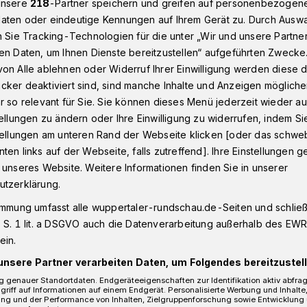
unsere
218
-Partner speichern und greifen auf personenbezogen
aten oder eindeutige Kennungen auf Ihrem Gerät zu. Durch Ausw
n Sie Tracking-Technologien für die unter „Wir und unsere Partne
en Daten, um Ihnen Dienste bereitzustellen“ aufgeführten Zwecke
g in Wuppertal: Wie läuft denn die?
on Alle ablehnen oder Widerruf Ihrer Einwilligung werden diese de
cker deaktiviert sind, sind manche Inhalte und Anzeigen möglich
r so relevant für Sie. Sie können dieses Menü jederzeit wieder au
tellungen zu ändern oder Ihre Einwilligung zu widerrufen, indem Si
igung: Wie läuft
stellungen am unteren Rand der Webseite klicken [oder das schw
ten links auf der Webseite, falls zutreffend]. Ihre Einstellungen g
 unseres Website. Weitere Informationen finden Sie in unserer
utzerklärung.
immung umfasst alle wuppertaler-rundschau.de-Seiten und schließt
 S. 1 lit. a DSGVO auch die Datenverarbeitung außerhalb des EWR, 
 der Stabsstelle Bürgerbeteiligung und
ein.
t Wuppertal ist am Montag (2. Mai 2022)
unsere Partner verarbeiten Daten, um Folgendes bereitzustell
olkshochschule an der Auer Schulstraße
 genauer Standortdaten. Endgeräteeigenschaften zur Identifikation aktiv abfra
griff auf Informationen auf einem Endgerät. Personalisierte Werbung und Inhalt
ung und der Performance von Inhalten, Zielgruppenforschung sowie Entwicklung