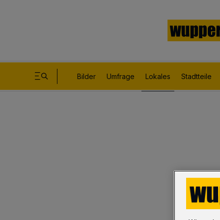
Bilder
Umfrage
Lokales
Stadtteile