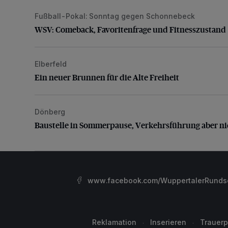
Fußball-Pokal: Sonntag gegen Schonnebeck
WSV: Comeback, Favoritenfrage und Fitnesszustan
WSV: Comeback, Favoritenfrage und Fitnesszustand
Elberfeld
Ein neuer Brunnen für die Alte Freiheit
Ein neuer Brunnen für die Alte Freiheit
Dönberg
Baustelle in Sommerpause, Verkehrsführung aber nic
Baustelle in Sommerpause, Verkehrsführung aber ni
www.facebook.com/WuppertalerRunds
Reklamation
Inserieren
Trauerp