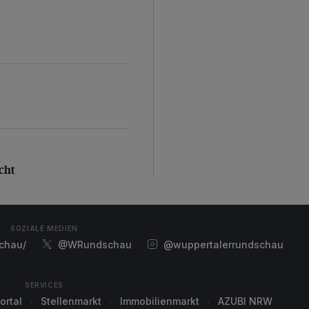
d
ht
cht
SOZIALE MEDIEN
chau/
@WRundschau
@wuppertalerrundschau
SERVICES
ortal
Stellenmarkt
Immobilienmarkt
AZUBI NRW