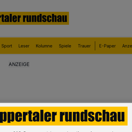
Sport
Leser
Kolumne
Spiele
Trauer
E-Paper
Anze