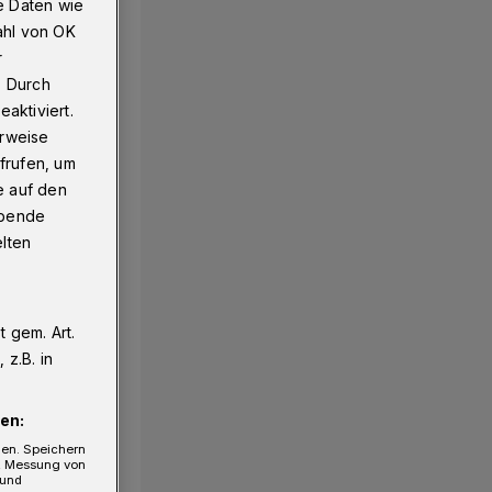
e Daten wie
ahl von OK
r
. Durch
aktiviert.
erweise
frufen, um
e auf den
ebende
elten
 gem. Art.
z.B. in
en:
gen. Speichern
e, Messung von
 und