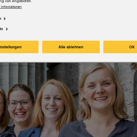
ng von Angeboten.
 Informationen
m
Lesezeit
tz
instellungen
Alle ablehnen
OK