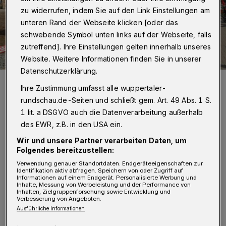
zu widerrufen, indem Sie auf den Link Einstellungen am
unteren Rand der Webseite klicken [oder das
schwebende Symbol unten links auf der Webseite, falls
zutreffend]. Ihre Einstellungen gelten innerhalb unseres
Website. Weitere Informationen finden Sie in unserer
Datenschutzerklärung.
Am 1. Mai 2021 informierte der DGB Pandemie-bedingt an der
Nordbahntrasse.
Ihre Zustimmung umfasst alle wuppertaler-
Foto: Christoph Petersen
rundschau.de-Seiten und schließt gem. Art. 49 Abs. 1 S.
1 lit. a DSGVO auch die Datenverarbeitung außerhalb
des EWR, z.B. in den USA ein.
Wir und unsere Partner verarbeiten Daten, um
Folgendes bereitzustellen:
V
erzichten werden sie dabei noch wegen
Verwendung genauer Standortdaten. Endgeräteeigenschaften zur
Identifikation aktiv abfragen. Speichern von oder Zugriff auf
der Pandemie-auf das traditionelle
Informationen auf einem Endgerät. Personalisierte Werbung und
Inhalte, Messung von Werbeleistung und der Performance von
Familienfest, auch wenn die Gewerkschaften
Inhalten, Zielgruppenforschung sowie Entwicklung und
Verbesserung von Angeboten.
selbst mit Angeboten auf dem Laurentiusplatz
Ausführliche Informationen
vertreten sein werden. Demonstration und