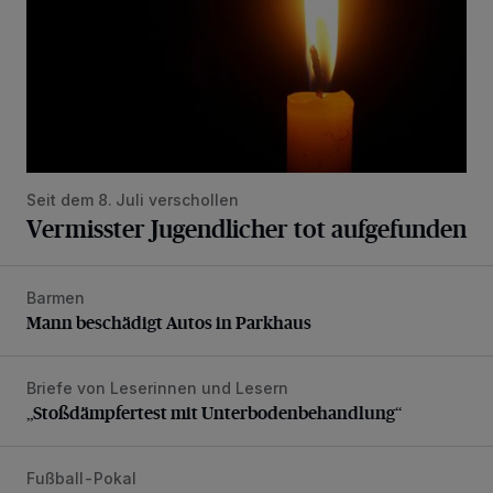
Seit dem 8. Juli verschollen
Vermisster Jugendlicher tot aufgefunden
Barmen
Mann beschädigt Autos in Parkhaus
Mann beschädigt Autos in Parkhaus
Briefe von Leserinnen und Lesern
„Stoßdämpfertest mit Unterbodenbehandlung“
„Stoßdämpfertest mit Unterbodenbehandlung“
Fußball-Pokal
WSV: Übertragung im Barmer Bahnhof und klare Ansage