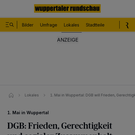
Bilder
Umfrage
Lokales
Stadtteile
Sport
Le
Lokales
1. Mai in Wuppertal: DGB will Frieden, Gerecht
1. Mai in Wuppertal
DGB: Frieden, Gerechtigkeit