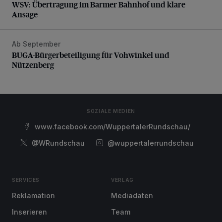
WSV: Übertragung im Barmer Bahnhof und klare
Ansage
Ab September
BUGA-Bürgerbeteiligung für Vohwinkel und Nützenberg
BUGA-Bürgerbeteiligung für Vohwinkel und
Nützenberg
SOZIALE MEDIEN
www.facebook.com/WuppertalerRundschau/
@WRundschau
@wuppertalerrundschau
SERVICES
VERLAG
Reklamation
Mediadaten
Inserieren
Team