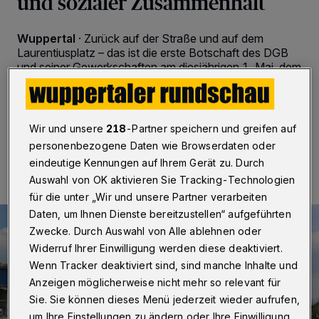
und sozialer Zusammenhalt
Wuppertal
·
Zurück auf der Straße und auf dem
Laurentiusplatz – das ist die erste Botschaft des DGB
und seiner Gewerkschaften am diesjährigen 1. Mai, dem
Tag der Arbeit in Wuppertal.
Wir und unsere
218
-Partner speichern und greifen auf
29.04.2022 , 08:00 Uhr
2 Minuten Lesezeit
personenbezogene Daten wie Browserdaten oder
eindeutige Kennungen auf Ihrem Gerät zu. Durch
Auswahl von OK aktivieren Sie Tracking-Technologien
für die unter „Wir und unsere Partner verarbeiten
Daten, um Ihnen Dienste bereitzustellen“ aufgeführten
Zwecke. Durch Auswahl von Alle ablehnen oder
Widerruf Ihrer Einwilligung werden diese deaktiviert.
Wenn Tracker deaktiviert sind, sind manche Inhalte und
Anzeigen möglicherweise nicht mehr so relevant für
Sie. Sie können dieses Menü jederzeit wieder aufrufen,
um Ihre Einstellungen zu ändern oder Ihre Einwilligung