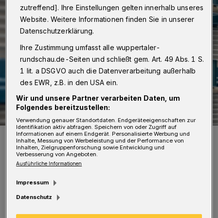
zutreffend]. Ihre Einstellungen gelten innerhalb unseres
Website. Weitere Informationen finden Sie in unserer
Datenschutzerklärung.
Ihre Zustimmung umfasst alle wuppertaler-
rundschau.de-Seiten und schließt gem. Art. 49 Abs. 1 S.
1 lit. a DSGVO auch die Datenverarbeitung außerhalb
des EWR, z.B. in den USA ein.
Wir und unsere Partner verarbeiten Daten, um
Folgendes bereitzustellen:
Verwendung genauer Standortdaten. Endgeräteeigenschaften zur
Identifikation aktiv abfragen. Speichern von oder Zugriff auf
Informationen auf einem Endgerät. Personalisierte Werbung und
Prof. Dr.-Ing. Markus Zdrallek.
Inhalte, Messung von Werbeleistung und der Performance von
Foto: Bergische Uni
Inhalten, Zielgruppenforschung sowie Entwicklung und
Verbesserung von Angeboten.
Ausführliche Informationen
Impressum
Datenschutz
Das Fachbuch ist das erste deutschsprachige