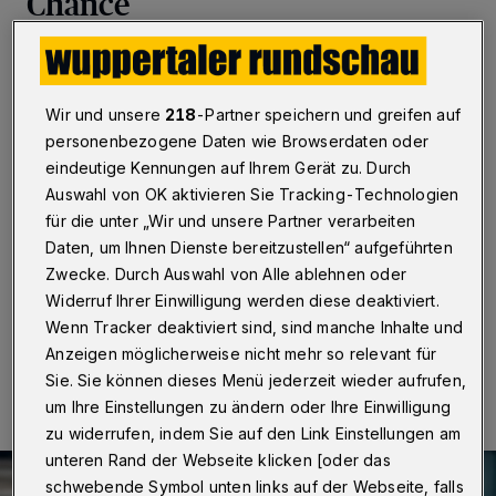
Chance
Wuppertal
·
Die Power-to-Gas-Technologie kann
ein wichtiger Baustein bei der Energiewende und dem
Erreichen der Klimaschutzziele in Deutschland sowie in
Wir und unsere
218
-Partner speichern und greifen auf
Europa werden. Einen umfassenden Überblick darüber
personenbezogene Daten wie Browserdaten oder
liefert das neue Fachbuch „Power-to-Gas.
eindeutige Kennungen auf Ihrem Gerät zu. Durch
Grundlagen – Konzepte – Lösungen“, an dem
Wuppertaler Wissenschaftlerinnen und Wissenschaftler
Auswahl von OK aktivieren Sie Tracking-Technologien
um Prof. Dr.-Ing. Markus Zdrallek vom Lehrstuhl für
für die unter „Wir und unsere Partner verarbeiten
Elektrische Energieversorgungstechnik der Bergischen
Daten, um Ihnen Dienste bereitzustellen“ aufgeführten
Uno mitgewirkt haben.
Zwecke. Durch Auswahl von Alle ablehnen oder
Widerruf Ihrer Einwilligung werden diese deaktiviert.
Wenn Tracker deaktiviert sind, sind manche Inhalte und
22.01.2021 , 07:15 Uhr
Eine Minute Lesezeit
Anzeigen möglicherweise nicht mehr so relevant für
Sie. Sie können dieses Menü jederzeit wieder aufrufen,
um Ihre Einstellungen zu ändern oder Ihre Einwilligung
zu widerrufen, indem Sie auf den Link Einstellungen am
unteren Rand der Webseite klicken [oder das
schwebende Symbol unten links auf der Webseite, falls