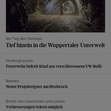
Am Tag des Geotops
Tief hinein in die Wuppertaler Unterwelt
Heckinghausen
Feuerwehr befreit Kind aus verschlossenem VW Bulli
Feuerwehr befreit Kind aus verschlossenem VW Bulli
Barmen
Neuer Projekteigner am Heubruch
Neuer Projekteigner am Heubruch
Briefe von Leserinnen und Lesern
Verbesserungen wären möglich
Verbesserungen wären möglich