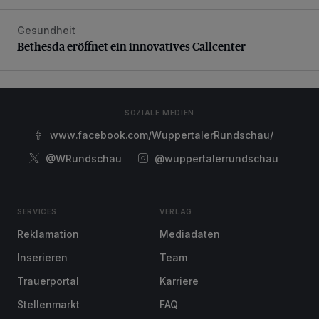
Gesundheit
Bethesda eröffnet ein innovatives Callcenter
Bethesda eröffnet ein innovatives Callcenter
SOZIALE MEDIEN
www.facebook.com/WuppertalerRundschau/
@WRundschau
@wuppertalerrundschau
SERVICES
VERLAG
Reklamation
Mediadaten
Inserieren
Team
Trauerportal
Karriere
Stellenmarkt
FAQ